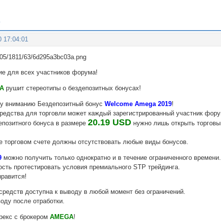
9
0 17:04:01
е для всех участников форума!
GA
рушит стереотипы о бездепозитных бонусах!
у вниманию Бездепозитный бонус
Welcome Amega 2019
!
редства для торговли может каждый зарегистрированный участник фору
20.19 USD
епозитного бонуса в размере
нужно лишь открыть торговый
ке торговом счете должны отсутствовать любые виды бонусов.
9
можно получить только однократно и в течение ограниченного времени
ость протестировать условия премиального STP трейдинга.
нравится!
средств доступна к выводу в любой момент без ограничений.
оду после отработки.
рекс с брокером
AMEGA
!