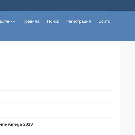
ому с высоким доходом помимо основной работы, не вкладывая
 в сети интернет, а также сможете участвовать в их обсуждении
льзователи не попались на развод. Вы сможете начать зарабатывать
астники
Правила
Поиск
Регистрация
Войти
 первая прибыль не заставит себя долго ждать.
ome Amega 2019