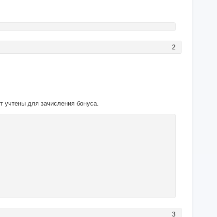
2
т учтены для зачисления бонуса.
3