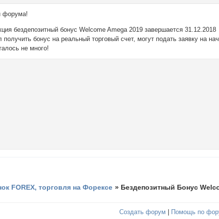
и форума!
кция бездепозитный бонус Welcome Amega 2019 завершается 31.12.2018
л получить бонус на реальный торговый счет, могут подать заявку на на
талось не много!
ок FOREX, торговля на Форексе
»
Бездепозитный Бонус Welc
Создать форум
|
Помощь по фор