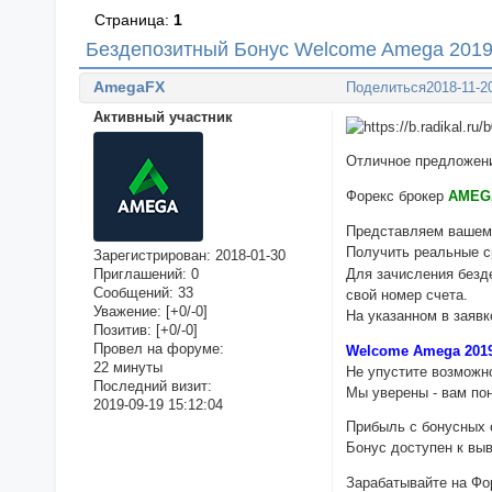
Страница:
1
Бездепозитный Бонус Welcome Amega 201
AmegaFX
Поделиться
2018-11-2
Активный участник
Отличное предложени
Форекс брокер
AME
Представляем вашем
Получить реальные с
Зарегистрирован
: 2018-01-30
Для зачисления безд
Приглашений:
0
Сообщений:
33
свой номер счета.
Уважение:
[+0/-0]
На указанном в заяв
Позитив:
[+0/-0]
Провел на форуме:
Welcome Amega 201
22 минуты
Не упустите возможн
Последний визит:
Мы уверены - вам по
2019-09-19 15:12:04
Прибыль с бонусных 
Бонус доступен к выв
Зарабатывайте на Фо