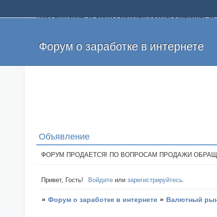
Добро пожаловать на форум о заработке и работе в интернете, 
собственных денег. На форуме вы найдете полезную информацию 
и оставлять свои отзывы. Если вы знаете, что определенный проек
легкие деньги без вложений и регистрации уже сегодня. Создавай
Форум о заработке в интернете
Объявление
ФОРУМ ПРОДАЕТСЯ! ПО ВОПРОСАМ ПРОДАЖИ ОБРАЩАТЬСЯ: 
Привет, Гость!
Войдите
или
зарегистрируйтесь
.
»
Форум о заработке в интернете
»
Валютный рын