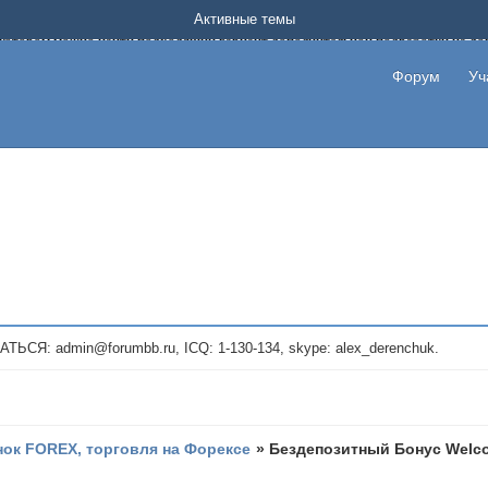
Форум о заработке в интернете без вложения денег.
Активные темы
на котором можно найти подходящий вариант дополнительной подработки на д
про сайты и проекты, предоставляющие удаленную работу и быстрый заработок
т или сайт не платит, то указывайте в теме что это лохотрон, чтобы другие по
Форум
Уч
те новые темы, размещайте объявления со своими пригласительными ссылками и
admin@forumbb.ru, ICQ: 1-130-134, skype: alex_derenchuk.
ок FOREX, торговля на Форексе
»
Бездепозитный Бонус Welc