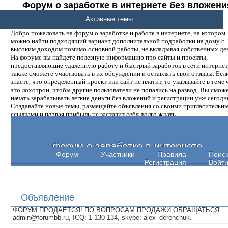
Форум о заработке в интернете без вложени
денег.
Активные темы
Добро пожаловать на форум о заработке и работе в интернете, на котором
можно найти подходящий вариант дополнительной подработки на дому с
высоким доходом помимо основной работы, не вкладывая собственных ден
На форуме вы найдете полезную информацию про сайты и проекты,
предоставляющие удаленную работу и быстрый заработок в сети интернет,
также сможете участвовать в их обсуждении и оставлять свои отзывы. Есл
знаете, что определенный проект или сайт не платит, то указывайте в теме 
это лохотрон, чтобы другие пользователи не попались на развод. Вы смож
начать зарабатывать легкие деньги без вложений и регистрации уже сегодн
Создавайте новые темы, размещайте объявления со своими пригласительн
ссылками и первая прибыль не заставит себя долго ждать.
Форум о заработке в интернете
Форум
Участники
Правила
Поис
Регистрация
Войт
Объявление
ФОРУМ ПРОДАЕТСЯ! ПО ВОПРОСАМ ПРОДАЖИ ОБРАЩАТЬСЯ:
admin@forumbb.ru, ICQ: 1-130-134, skype: alex_derenchuk.