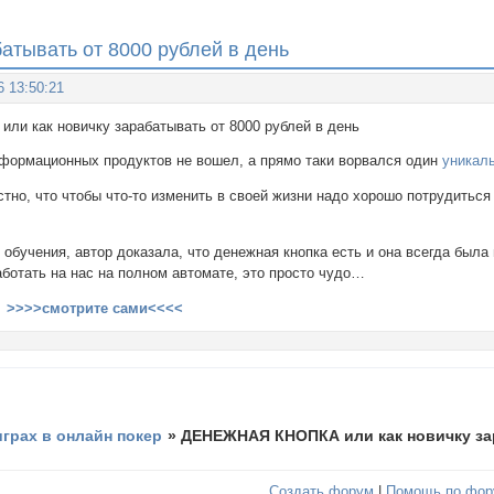
тывать от 8000 рублей в день
6 13:50:21
и как новичку зарабатывать от 8000 рублей в день
нформационных продуктов не вошел, а прямо таки ворвался один
уникал
тно, что чтобы что-то изменить в своей жизни надо хорошо потрудиться
о обучения, автор доказала, что денежная кнопка есть и она всегда бы
аботать на нас на полном автомате, это просто чудо…
ь
>>>>смотрите сами<<<<
играх в онлайн покер
»
ДЕНЕЖНАЯ КНОПКА или как новичку зар
Создать форум
|
Помощь по фор