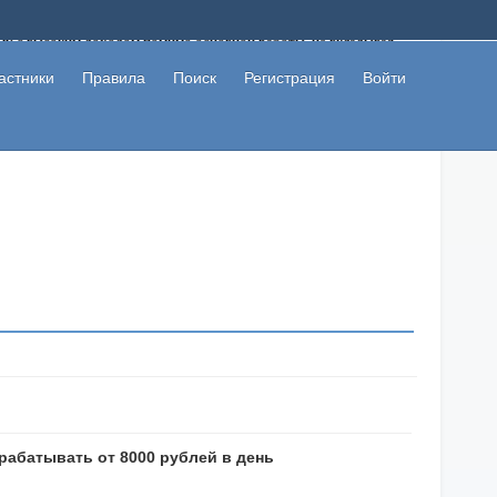
ому с высоким доходом помимо основной работы, не вкладывая
 в сети интернет, а также сможете участвовать в их обсуждении
льзователи не попались на развод. Вы сможете начать зарабатывать
астники
Правила
Поиск
Регистрация
Войти
 первая прибыль не заставит себя долго ждать.
абатывать от 8000 рублей в день