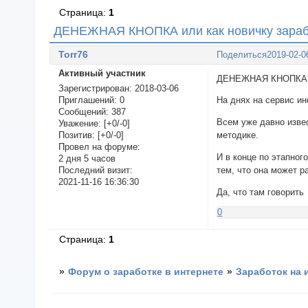
Страница:
1
ДЕНЕЖНАЯ КНОПКА или как новичку зараба
Torr76
Поделиться
2019-02-0
Активный участник
ДЕНЕЖНАЯ КНОПКА ил
Зарегистрирован
: 2018-03-06
Приглашений:
0
На днях на сервис и
Сообщений:
387
Всем уже давно извес
Уважение:
[+0/-0]
Позитив:
[+0/-0]
методике.
Провел на форуме:
И в конце по этапног
2 дня 5 часов
тем, что она может р
Последний визит:
2021-11-16 16:36:30
Да, что там говорит
0
Страница:
1
»
Форум о заработке в интернете
»
Заработок на 