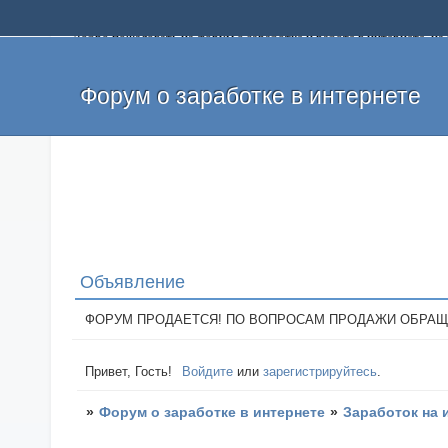
Добро пожаловать на форум о заработке и работе в интернете, 
собственных денег. На форуме вы найдете полезную информацию 
и оставлять свои отзывы. Если вы знаете, что определенный проек
легкие деньги без вложений и регистрации уже сегодня. Создавай
Форум о заработке в интернете
Объявление
ФОРУМ ПРОДАЕТСЯ! ПО ВОПРОСАМ ПРОДАЖИ ОБРАЩАТЬСЯ: 
Привет, Гость!
Войдите
или
зарегистрируйтесь
.
»
Форум о заработке в интернете
»
Заработок на 