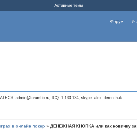
Форум о заработке в интернете без вложения денег.
Активные темы
на котором можно найти подходящий вариант дополнительной подработки на д
про сайты и проекты, предоставляющие удаленную работу и быстрый заработок
т или сайт не платит, то указывайте в теме что это лохотрон, чтобы другие по
Форум
Уч
те новые темы, размещайте объявления со своими пригласительными ссылками и
admin@forumbb.ru, ICQ: 1-130-134, skype: alex_derenchuk.
играх в онлайн покер
»
ДЕНЕЖНАЯ КНОПКА или как новичку зар