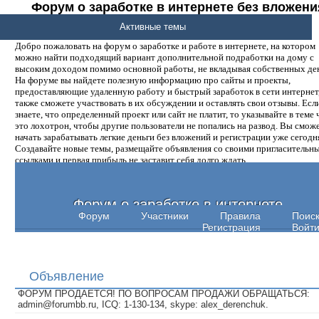
Форум о заработке в интернете без вложени
денег.
Активные темы
Добро пожаловать на форум о заработке и работе в интернете, на котором
можно найти подходящий вариант дополнительной подработки на дому с
высоким доходом помимо основной работы, не вкладывая собственных ден
На форуме вы найдете полезную информацию про сайты и проекты,
предоставляющие удаленную работу и быстрый заработок в сети интернет,
также сможете участвовать в их обсуждении и оставлять свои отзывы. Есл
знаете, что определенный проект или сайт не платит, то указывайте в теме 
это лохотрон, чтобы другие пользователи не попались на развод. Вы смож
начать зарабатывать легкие деньги без вложений и регистрации уже сегодн
Создавайте новые темы, размещайте объявления со своими пригласительн
ссылками и первая прибыль не заставит себя долго ждать.
Форум о заработке в интернете
Форум
Участники
Правила
Поис
Регистрация
Войт
Объявление
ФОРУМ ПРОДАЕТСЯ! ПО ВОПРОСАМ ПРОДАЖИ ОБРАЩАТЬСЯ:
admin@forumbb.ru, ICQ: 1-130-134, skype: alex_derenchuk.