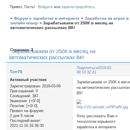
Привет, Гость!
Войдите
или
зарегистрируйтесь
.
»
Форум о заработке в интернете
»
Заработок на играх в
онлайн покер
»
Зарaбатываем от 250К в месяц на
автоматических рассылках ВК!
Страница:
1
Зарaбатываем от 250К в месяц на
автоматических рассылках ВК!
Поделиться
2019-02-
Torr76
08 10:32:41
Активный участник
Зарaбатываем от 250К в меся
Зарегистрирован
: 2018-03-06
на автоматических рассылка
Приглашений:
0
ВК!
Сообщений:
387
Уважение:
[+0/-0]
Позитив:
[+0/-0]
Провел на форуме:
2 дня 5 часов
Хочу рассказать Вам о
Последний визит:
технологии взрывного
2021-11-16 16:36:30
зaработка в интернете