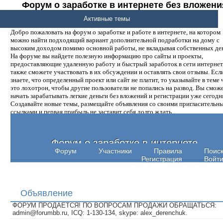
Форум о заработке в интернете без вложени
денег.
Активные темы
Добро пожаловать на форум о заработке и работе в интернете, на котором
можно найти подходящий вариант дополнительной подработки на дому с
высоким доходом помимо основной работы, не вкладывая собственных ден
На форуме вы найдете полезную информацию про сайты и проекты,
предоставляющие удаленную работу и быстрый заработок в сети интернет,
также сможете участвовать в их обсуждении и оставлять свои отзывы. Есл
знаете, что определенный проект или сайт не платит, то указывайте в теме 
это лохотрон, чтобы другие пользователи не попались на развод. Вы смож
начать зарабатывать легкие деньги без вложений и регистрации уже сегодн
Создавайте новые темы, размещайте объявления со своими пригласительн
ссылками и первая прибыль не заставит себя долго ждать.
Форум о заработке в интернете
Форум
Участники
Правила
Поис
Регистрация
Войт
Объявление
ФОРУМ ПРОДАЕТСЯ! ПО ВОПРОСАМ ПРОДАЖИ ОБРАЩАТЬСЯ:
admin@forumbb.ru, ICQ: 1-130-134, skype: alex_derenchuk.