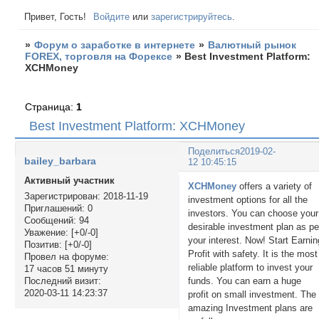
Привет, Гость!
Войдите
или
зарегистрируйтесь
.
»
Форум о заработке в интернете
»
Валютный рынок
FOREX, торговля на Форексе
»
Best Investment Platform:
XCHMoney
Страница:
1
Best Investment Platform: XCHMoney
Поделиться
2019-02-
bailey_barbara
12 10:45:15
Активный участник
XCHMoney
offers a variety of
Зарегистрирован
: 2018-11-19
investment options for all the
Приглашений:
0
investors. You can choose your
Сообщений:
94
desirable investment plan as pe
Уважение:
[+0/-0]
your interest. Now! Start Earnin
Позитив:
[+0/-0]
Profit with safety. It is the most
Провел на форуме:
reliable platform to invest your
17 часов 51 минуту
funds. You can earn a huge
Последний визит:
2020-03-11 14:23:37
profit on small investment. The
amazing Investment plans are