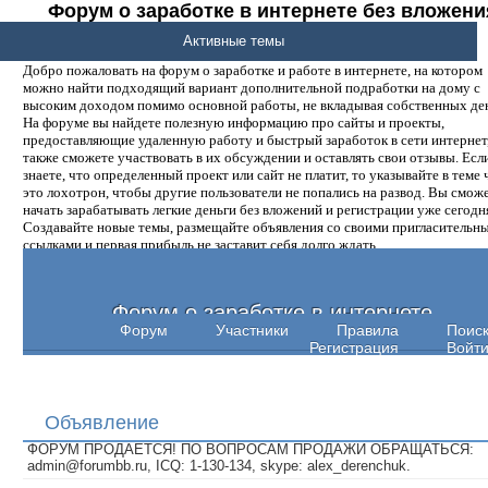
Форум о заработке в интернете без вложени
денег.
Активные темы
Добро пожаловать на форум о заработке и работе в интернете, на котором
можно найти подходящий вариант дополнительной подработки на дому с
высоким доходом помимо основной работы, не вкладывая собственных ден
На форуме вы найдете полезную информацию про сайты и проекты,
предоставляющие удаленную работу и быстрый заработок в сети интернет,
также сможете участвовать в их обсуждении и оставлять свои отзывы. Есл
знаете, что определенный проект или сайт не платит, то указывайте в теме 
это лохотрон, чтобы другие пользователи не попались на развод. Вы смож
начать зарабатывать легкие деньги без вложений и регистрации уже сегодн
Создавайте новые темы, размещайте объявления со своими пригласительн
ссылками и первая прибыль не заставит себя долго ждать.
Форум о заработке в интернете
Форум
Участники
Правила
Поис
Регистрация
Войт
Объявление
ФОРУМ ПРОДАЕТСЯ! ПО ВОПРОСАМ ПРОДАЖИ ОБРАЩАТЬСЯ:
admin@forumbb.ru, ICQ: 1-130-134, skype: alex_derenchuk.