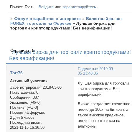
Привет, Гость!
Войдите
или
зарегистрируйтесь
.
»
Форум о заработке в интернете
»
Валютный рынок
FOREX, торговля на Форексе
»
Лучшая биржа для
торговли криптопродуктами! Без верификации!
Страница:
1
Лучшая биржа для торговли криптопродуктами!
Без верификации!
Поделиться
2019-09-
Torr76
05 13:48:36
Активный участник
Лучшая биржа для торговли
Зарегистрирован
: 2018-03-06
криптопродуктами! Без
Приглашений:
0
верификации!
Сообщений:
387
Уважение:
[+0/-0]
Биржа предлагает кредитное
Позитив:
[+0/-0]
плечо до 100х на биткоин, а
Провел на форуме:
также высокое кредитное
2 дня 5 часов
плечо по контрактам на
Последний визит:
альткойны.
2021-11-16 16:36:30