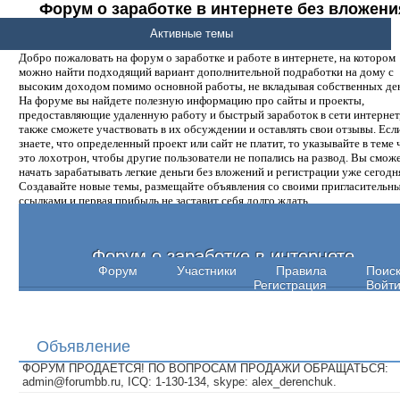
Форум о заработке в интернете без вложени
денег.
Активные темы
Добро пожаловать на форум о заработке и работе в интернете, на котором
можно найти подходящий вариант дополнительной подработки на дому с
высоким доходом помимо основной работы, не вкладывая собственных ден
На форуме вы найдете полезную информацию про сайты и проекты,
предоставляющие удаленную работу и быстрый заработок в сети интернет,
также сможете участвовать в их обсуждении и оставлять свои отзывы. Есл
знаете, что определенный проект или сайт не платит, то указывайте в теме 
это лохотрон, чтобы другие пользователи не попались на развод. Вы смож
начать зарабатывать легкие деньги без вложений и регистрации уже сегодн
Создавайте новые темы, размещайте объявления со своими пригласительн
ссылками и первая прибыль не заставит себя долго ждать.
Форум о заработке в интернете
Форум
Участники
Правила
Поис
Регистрация
Войт
Объявление
ФОРУМ ПРОДАЕТСЯ! ПО ВОПРОСАМ ПРОДАЖИ ОБРАЩАТЬСЯ:
admin@forumbb.ru, ICQ: 1-130-134, skype: alex_derenchuk.