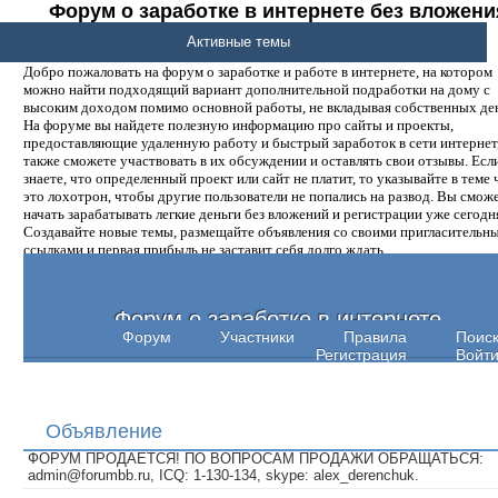
Форум о заработке в интернете без вложени
денег.
Активные темы
Добро пожаловать на форум о заработке и работе в интернете, на котором
можно найти подходящий вариант дополнительной подработки на дому с
высоким доходом помимо основной работы, не вкладывая собственных ден
На форуме вы найдете полезную информацию про сайты и проекты,
предоставляющие удаленную работу и быстрый заработок в сети интернет,
также сможете участвовать в их обсуждении и оставлять свои отзывы. Есл
знаете, что определенный проект или сайт не платит, то указывайте в теме 
это лохотрон, чтобы другие пользователи не попались на развод. Вы смож
начать зарабатывать легкие деньги без вложений и регистрации уже сегодн
Создавайте новые темы, размещайте объявления со своими пригласительн
ссылками и первая прибыль не заставит себя долго ждать.
Форум о заработке в интернете
Форум
Участники
Правила
Поис
Регистрация
Войт
Объявление
ФОРУМ ПРОДАЕТСЯ! ПО ВОПРОСАМ ПРОДАЖИ ОБРАЩАТЬСЯ:
admin@forumbb.ru, ICQ: 1-130-134, skype: alex_derenchuk.