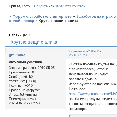
Привет, Гость!
Войдите
или
зарегистрируйтесь
.
»
Форум о заработке в интернете
»
Заработок на играх в
онлайн покер
»
Крутые вещи с алика
Страница:
1
Крутые вещи с алика
Поделиться
2019-12-
grekmihail
26 10:01:20
Активный участник
Обожаю покупать крутые вещ
Зарегистрирован
: 2019-05-05
с алиэкспресса, которые
Приглашений:
0
действительно не будут
Сообщений:
50
валяться дома, а
Уважение:
[+0/-0]
используются по назначению
Позитив:
[+0/-0]
На канале
Провел на форуме:
https://www.youtube.com/c/
3 часа 53 минуты
нашёл супер крутые видео пр
Последний визит:
2023-08-12 22:02:53
топовыые вещи с али, совет
посмотерть.
0