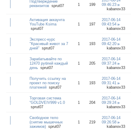
2017-06-14
Подтверждение
1
199
09:46:23
реквизитов
sprut07
kabanov33
Активация аккаунта
2017-06-14
YouTube Ksima
1
197
09:43:54
sprut07
kabanov33
Экспресс-курс
2017-06-14
"Красивый живот за 7
1
193
09:42:20
дней"
sprut07
kabanov33
Зарабатывайте по
2017-06-14
12470 рублей каждый
1
205
09:37:24
день
sprut07
kabanov33
Получить ссылку на
2017-06-14
проект по поиску
1
193
09:31:41
платежей
sprut07
kabanov33
Торговая система
2017-06-14
“GOLDVEIV999 v1.0
1
204
09:29:24
sprut07
kabanov33
Свободное тело
2017-06-14
(снятие мышечных
1
219
09:26:58
зажимов)
sprut07
kabanov33