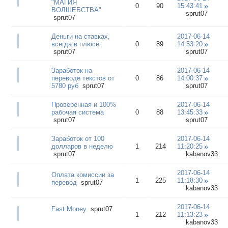
"МАГИЯ
0
90
15:43:41
ВОЛШЕБСТВА"
sprut07
sprut07
Деньги на ставках,
2017-06-14
всегда в плюсе
0
89
14:53:20
sprut07
sprut07
Заработок на
2017-06-14
переводе текстов от
0
86
14:00:37
5780 руб
sprut07
sprut07
Проверенная и 100%
2017-06-14
рабочая система
0
88
13:45:33
sprut07
sprut07
Заработок от 100
2017-06-14
долларов в неделю
1
214
11:20:25
sprut07
kabanov33
2017-06-14
Оплата комиссии за
1
225
11:18:30
перевод
sprut07
kabanov33
2017-06-14
Fast Money
sprut07
1
212
11:13:23
kabanov33