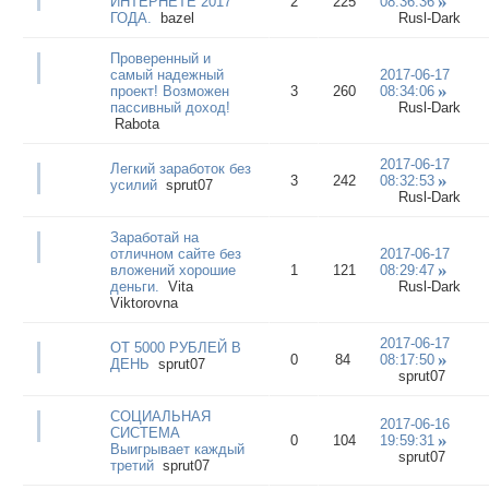
ИНТЕРНЕТЕ 2017
2
225
08:36:36
ГОДА.
bazel
Rusl-Dark
Проверенный и
самый надежный
2017-06-17
проект! Возможен
3
260
08:34:06
пассивный доход!
Rusl-Dark
Rаbоtа
2017-06-17
Легкий заработок без
3
242
08:32:53
усилий
sprut07
Rusl-Dark
Заработай на
отличном сайте без
2017-06-17
вложений хорошие
1
121
08:29:47
деньги.
Vita
Rusl-Dark
Viktorovna
2017-06-17
ОТ 5000 РУБЛЕЙ В
0
84
08:17:50
ДЕНЬ
sprut07
sprut07
СОЦИАЛЬНАЯ
2017-06-16
СИСТЕМА
0
104
19:59:31
Выигрывает каждый
sprut07
третий
sprut07