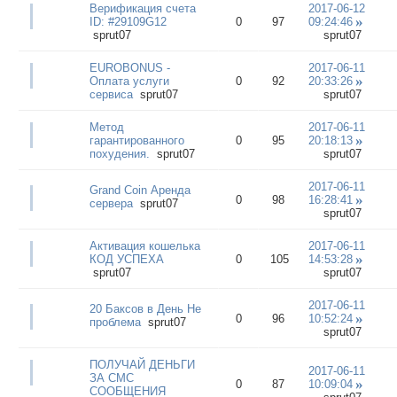
Верификация счета
2017-06-12
ID: #29109G12
0
97
09:24:46
sprut07
sprut07
EUROBONUS -
2017-06-11
Оплата услуги
0
92
20:33:26
сервиса
sprut07
sprut07
Метод
2017-06-11
гарантированного
0
95
20:18:13
похудения.
sprut07
sprut07
2017-06-11
Grand Coin Аренда
0
98
16:28:41
сервера
sprut07
sprut07
Активация кошелька
2017-06-11
КОД УСПЕХА
0
105
14:53:28
sprut07
sprut07
2017-06-11
20 Баксов в День Не
0
96
10:52:24
проблема
sprut07
sprut07
ПОЛУЧАЙ ДЕНЬГИ
2017-06-11
ЗА СМС
0
87
10:09:04
СООБЩЕНИЯ