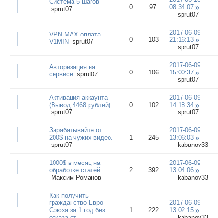
Система 5 шагов
0
97
08:34:07
sprut07
sprut07
2017-06-09
VPN-MAX оплата
0
103
21:16:13
V1MIN
sprut07
sprut07
2017-06-09
Авторизация на
0
106
15:00:37
сервисе
sprut07
sprut07
Активация аккаунта
2017-06-09
(Вывод 4468 pублей)
0
102
14:18:34
sprut07
sprut07
Зарабатывайте от
2017-06-09
200$ на чужих видео.
1
245
13:06:03
sprut07
kabanov33
1000$ в месяц на
2017-06-09
обработке статей
2
392
13:04:06
Максим Романов
kabanov33
Как получить
гражданство Евро
2017-06-09
Союза за 1 год без
1
222
13:02:15
отказа от
kabanov33