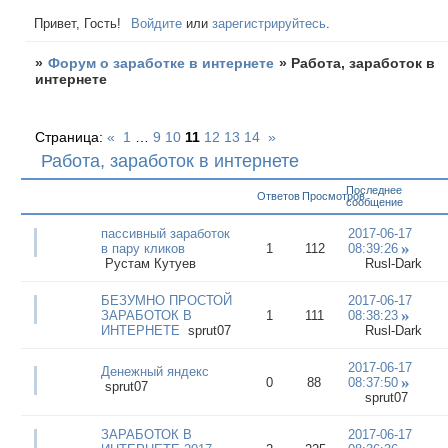
Привет, Гость!
Войдите
или
зарегистрируйтесь
.
»
Форум о заработке в интернете
»
Работа, заработок в
интернете
Страница:
«
1
…
9
10
11
12
13
14
»
Работа, заработок в интернете
Последнее
Ответов
Просмотров
сообщение
пассивный заработок
2017-06-17
в пару кликов
1
112
08:39:26
Рустам Кутуев
Rusl-Dark
БЕЗУМНО ПРОСТОЙ
2017-06-17
ЗАРАБОТОК В
1
111
08:38:23
ИНТЕРНЕТЕ
sprut07
Rusl-Dark
2017-06-17
Денежный яндекс
0
88
08:37:50
sprut07
sprut07
ЗАРАБОТОК В
2017-06-17