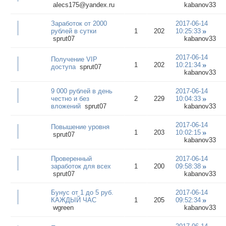
alecs175@yandex.ru
kabanov33
Заработок от 2000
2017-06-14
рублей в сутки
1
202
10:25:33
sprut07
kabanov33
2017-06-14
Получение VIP
1
202
10:21:34
доступа
sprut07
kabanov33
9 000 рублей в день
2017-06-14
честно и без
2
229
10:04:33
вложений
sprut07
kabanov33
2017-06-14
Повышение уровня
1
203
10:02:15
sprut07
kabanov33
Проверенный
2017-06-14
заработок для всех
1
200
09:58:38
sprut07
kabanov33
Бунус от 1 до 5 руб.
2017-06-14
КАЖДЫЙ ЧАС
1
205
09:52:34
wgreen
kabanov33