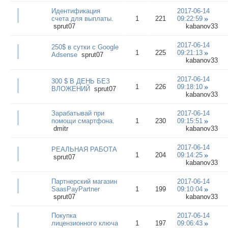
Идентификация
2017-06-14
счета для выплаты.
1
221
09:22:59
sprut07
kabanov33
2017-06-14
250$ в сутки с Google
1
225
09:21:13
Adsense
sprut07
kabanov33
2017-06-14
300 $ В ДЕНЬ БЕЗ
1
226
09:18:10
ВЛОЖЕНИЙ
sprut07
kabanov33
Зарабатывай при
2017-06-14
помощи смартфона.
1
230
09:15:51
dmitr
kabanov33
2017-06-14
РЕАЛЬНАЯ РАБОТА
1
204
09:14:25
sprut07
kabanov33
Партнерский магазин
2017-06-14
SaasPayPartner
1
199
09:10:04
sprut07
kabanov33
Покупка
2017-06-14
лицензионного ключа
1
197
09:06:43