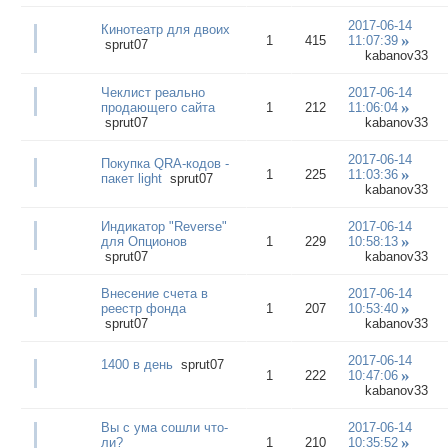
2017-06-14
Кинотеатр для двоих
1
415
11:07:39
sprut07
kabanov33
Чеклист реально
2017-06-14
продающего сайта
1
212
11:06:04
sprut07
kabanov33
2017-06-14
Покупка QRA-кодов -
1
225
11:03:36
пакет light
sprut07
kabanov33
Индикатор "Reverse"
2017-06-14
для Опционов
1
229
10:58:13
sprut07
kabanov33
Внесение счета в
2017-06-14
реестр фонда
1
207
10:53:40
sprut07
kabanov33
2017-06-14
1400 в день
sprut07
1
222
10:47:06
kabanov33
Вы с ума сошли что-
2017-06-14
ли?
1
210
10:35:52