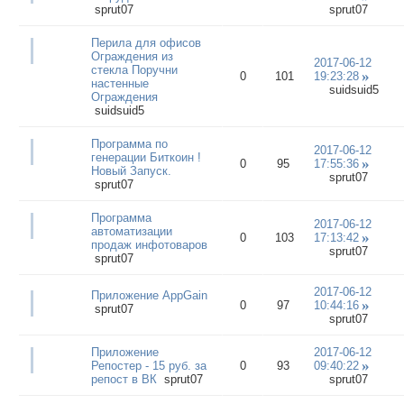
sprut07
sprut07
Перила для офисов
Ограждения из
2017-06-12
стекла Поручни
0
101
19:23:28
настенные
suidsuid5
Ограждения
suidsuid5
Программа по
2017-06-12
генерации Биткоин !
0
95
17:55:36
Новый Запуск.
sprut07
sprut07
Программа
2017-06-12
автоматизации
0
103
17:13:42
продаж инфотоваров
sprut07
sprut07
2017-06-12
Приложение AppGain
0
97
10:44:16
sprut07
sprut07
Приложение
2017-06-12
Репостер - 15 руб. за
0
93
09:40:22
репост в ВК
sprut07
sprut07