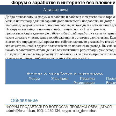
Форум о заработке в интернете без вложени
денег.
Активные темы
Добро пожаловать на форум о заработке и работе в интернете, на котором
можно найти подходящий вариант дополнительной подработки на дому с
высоким доходом помимо основной работы, не вкладывая собственных ден
На форуме вы найдете полезную информацию про сайты и проекты,
предоставляющие удаленную работу и быстрый заработок в сети интернет,
также сможете участвовать в их обсуждении и оставлять свои отзывы. Есл
знаете, что определенный проект или сайт не платит, то указывайте в теме 
это лохотрон, чтобы другие пользователи не попались на развод. Вы смож
начать зарабатывать легкие деньги без вложений и регистрации уже сегодн
Создавайте новые темы, размещайте объявления со своими пригласительн
ссылками и первая прибыль не заставит себя долго ждать.
Форум о заработке в интернете
Форум
Участники
Правила
Поис
Регистрация
Войт
Объявление
ФОРУМ ПРОДАЕТСЯ! ПО ВОПРОСАМ ПРОДАЖИ ОБРАЩАТЬСЯ:
admin@forumbb.ru, ICQ: 1-130-134, skype: alex_derenchuk.