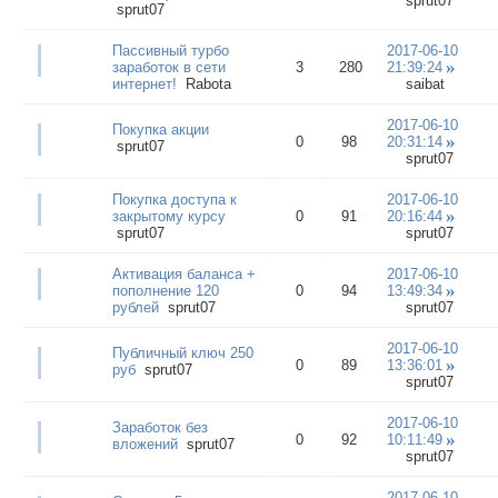
sprut07
sprut07
Пассивный турбо
2017-06-10
заработок в сети
3
280
21:39:24
интернет!
Rаbоtа
saibat
2017-06-10
Покупка акции
0
98
20:31:14
sprut07
sprut07
Покупка доступа к
2017-06-10
закрытому курсу
0
91
20:16:44
sprut07
sprut07
Активация баланса +
2017-06-10
пополнение 120
0
94
13:49:34
рублей
sprut07
sprut07
2017-06-10
Публичный ключ 250
0
89
13:36:01
руб
sprut07
sprut07
2017-06-10
Заработок без
0
92
10:11:49
вложений
sprut07
sprut07
2017-06-10