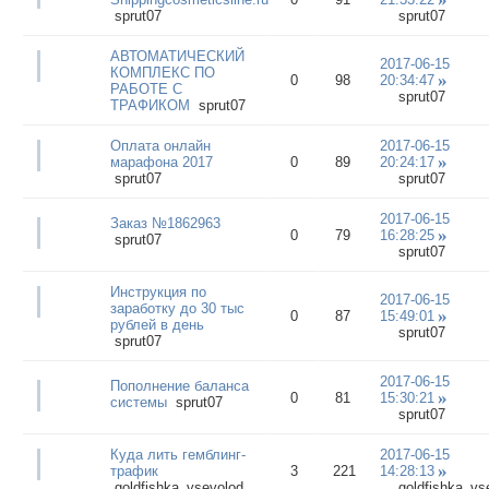
sprut07
sprut07
АВТОМАТИЧЕСКИЙ
2017-06-15
КОМПЛЕКС ПО
0
98
20:34:47
РАБОТЕ С
sprut07
ТРАФИКОМ
sprut07
Оплата онлайн
2017-06-15
марафона 2017
0
89
20:24:17
sprut07
sprut07
2017-06-15
Заказ №1862963
0
79
16:28:25
sprut07
sprut07
Инструкция по
2017-06-15
заработку до 30 тыс
0
87
15:49:01
рублей в день
sprut07
sprut07
2017-06-15
Пополнение баланса
0
81
15:30:21
системы
sprut07
sprut07
Куда лить гемблинг-
2017-06-15
трафик
3
221
14:28:13
goldfishka_vsevolod
goldfishka_vs