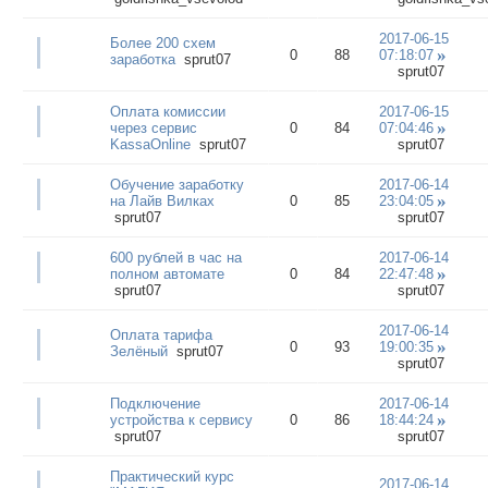
2017-06-15
Более 200 схем
0
88
07:18:07
заработка
sprut07
sprut07
Оплата комиссии
2017-06-15
через сервис
0
84
07:04:46
KassaOnline
sprut07
sprut07
Обучение заработку
2017-06-14
на Лайв Вилках
0
85
23:04:05
sprut07
sprut07
600 рублей в час на
2017-06-14
полном автомате
0
84
22:47:48
sprut07
sprut07
2017-06-14
Оплата тарифа
0
93
19:00:35
Зелёный
sprut07
sprut07
Подключение
2017-06-14
устройства к сервису
0
86
18:44:24
sprut07
sprut07
Практический курс
2017-06-14