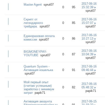
2017-06-16
Master Agent
sprut07
0
95
15:32:39
sprut07
Скрипт от
2017-06-16
легендарного
0
85
15:07:07
трейдера.
sprut07
sprut07
2017-06-16
Единоразовая оплата
0
86
10:27:13
комиссии
sprut07
sprut07
2017-06-16
BIGMONEYPAY-
0
87
10:04:39
YOUTUBE
sprut07
sprut07
Quantum System -
2017-06-16
Активация кошелька
0
91
09:46:44
sprut07
sprut07
Мой первый опыт
2017-06-16
(считаю успешным)
0
82
05:48:32
заработка с минимум
papik71
затрат
papik71
Активация аккаунта
2017-06-15
Shippingcosmeticsline.ru
0
91
21:33:22