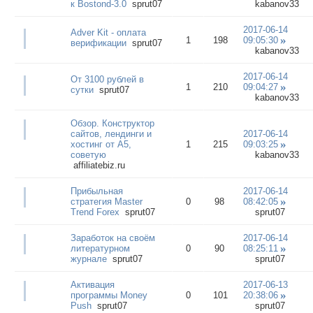
к Bostond-3.0
sprut07
kabanov33
2017-06-14
Adver Kit - оплата
1
198
09:05:30
верификации
sprut07
kabanov33
2017-06-14
От 3100 рублей в
1
210
09:04:27
сутки
sprut07
kabanov33
Обзор. Конструктор
сайтов, лендинги и
2017-06-14
хостинг от A5,
1
215
09:03:25
советую
kabanov33
affiliatebiz.ru
Прибыльная
2017-06-14
стратегия Master
0
98
08:42:05
Trend Forex
sprut07
sprut07
Заработок на своём
2017-06-14
литературном
0
90
08:25:11
журнале
sprut07
sprut07
Активация
2017-06-13
программы Money
0
101
20:38:06
Push
sprut07
sprut07