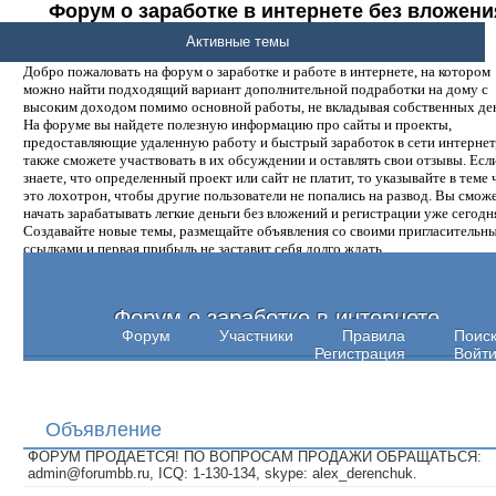
Форум о заработке в интернете без вложени
денег.
Активные темы
Добро пожаловать на форум о заработке и работе в интернете, на котором
можно найти подходящий вариант дополнительной подработки на дому с
высоким доходом помимо основной работы, не вкладывая собственных ден
На форуме вы найдете полезную информацию про сайты и проекты,
предоставляющие удаленную работу и быстрый заработок в сети интернет,
также сможете участвовать в их обсуждении и оставлять свои отзывы. Есл
знаете, что определенный проект или сайт не платит, то указывайте в теме 
это лохотрон, чтобы другие пользователи не попались на развод. Вы смож
начать зарабатывать легкие деньги без вложений и регистрации уже сегодн
Создавайте новые темы, размещайте объявления со своими пригласительн
ссылками и первая прибыль не заставит себя долго ждать.
Форум о заработке в интернете
Форум
Участники
Правила
Поис
Регистрация
Войт
Объявление
ФОРУМ ПРОДАЕТСЯ! ПО ВОПРОСАМ ПРОДАЖИ ОБРАЩАТЬСЯ:
admin@forumbb.ru, ICQ: 1-130-134, skype: alex_derenchuk.