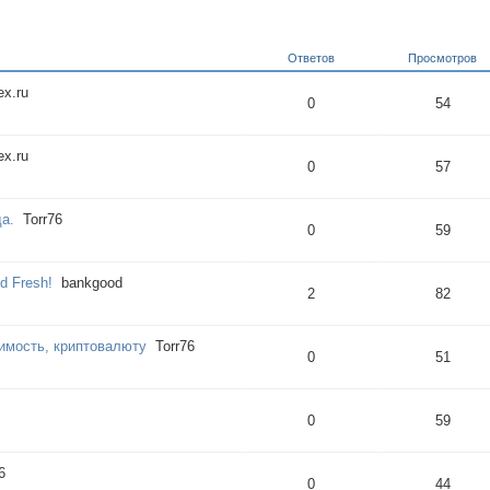
Ответов
Просмотров
x.ru
0
54
x.ru
0
57
а.
Torr76
0
59
nd Fresh!
bankgood
2
82
имость, криптовалюту
Torr76
0
51
0
59
6
0
44