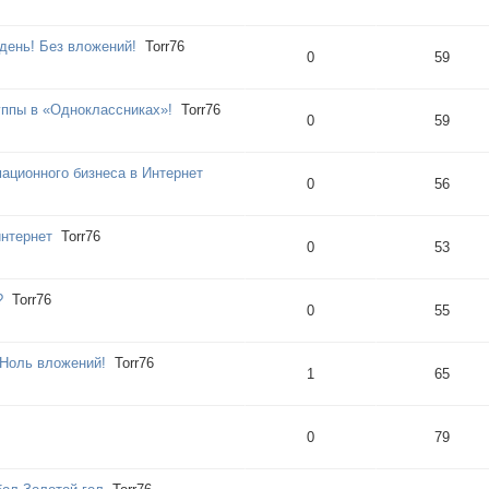
день! Без вложений!
Torr76
0
59
ппы в «Одноклассниках»!
Torr76
0
59
ционного бизнеса в Интернет
0
56
интернет
Torr76
0
53
?
Torr76
0
55
 Ноль влoжений!
Torr76
1
65
0
79