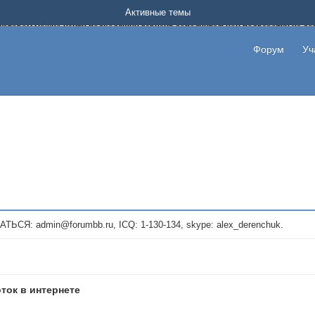
Форум о заработке в интернете без вложения денег.
Активные темы
на котором можно найти подходящий вариант дополнительной подработки на д
про сайты и проекты, предоставляющие удаленную работу и быстрый заработок
т или сайт не платит, то указывайте в теме что это лохотрон, чтобы другие по
Форум
Уч
те новые темы, размещайте объявления со своими пригласительными ссылками и
admin@forumbb.ru, ICQ: 1-130-134, skype: alex_derenchuk.
оток в интернете