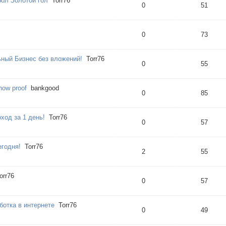
бол Золотой гол
Torr76
0
51
0
73
ьный Бизнес без вложений!
Torr76
0
55
how proof
bankgood
0
85
ход за 1 день!
Torr76
0
57
егодня!
Torr76
2
55
orr76
0
57
ботка в интернете
Torr76
0
49