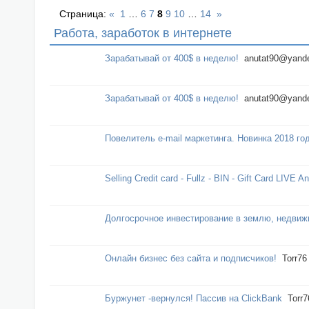
Страница:
«
1
…
6
7
8
9
10
…
14
»
Работа, заработок в интернете
Зарабатывай от 400$ в неделю!
anutat90@yande
Зарабатывай от 400$ в неделю!
anutat90@yande
Повелитель e-mail маркетинга. Новинка 2018 год
Selling Credit card - Fullz - BIN - Gift Card LIVE A
Долгосрочное инвестирование в землю, недвиж
Онлайн бизнес без сайта и подписчиков!
Torr76
Буржунет -вернулся! Пассив на ClickBank
Torr7