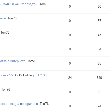
 нужны и как их создать!
Torr76
0
60
нете
Torr76
0
57
Torr76
0
47
0
54
отка в интернете
Torr76
0
65
Тройка???
GUS Hidding
[
1
2
3
]
24
340
Torr76
0
62
ешного входа во фриланс
Torr76
0
74