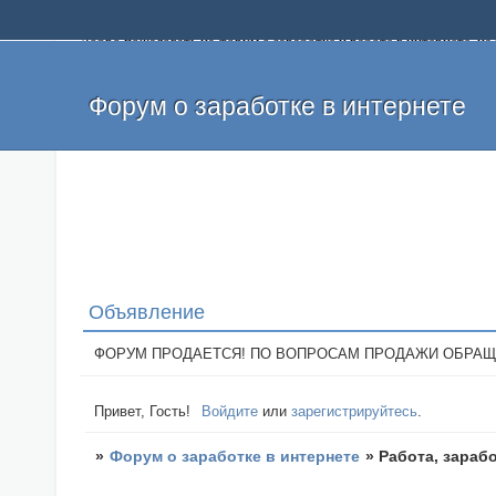
Добро пожаловать на форум о заработке и работе в интернете, 
собственных денег. На форуме вы найдете полезную информацию 
и оставлять свои отзывы. Если вы знаете, что определенный проек
легкие деньги без вложений и регистрации уже сегодня. Создавай
Форум о заработке в интернете
Объявление
ФОРУМ ПРОДАЕТСЯ! ПО ВОПРОСАМ ПРОДАЖИ ОБРАЩАТЬСЯ: 
Привет, Гость!
Войдите
или
зарегистрируйтесь
.
»
Форум о заработке в интернете
»
Работа, зараб