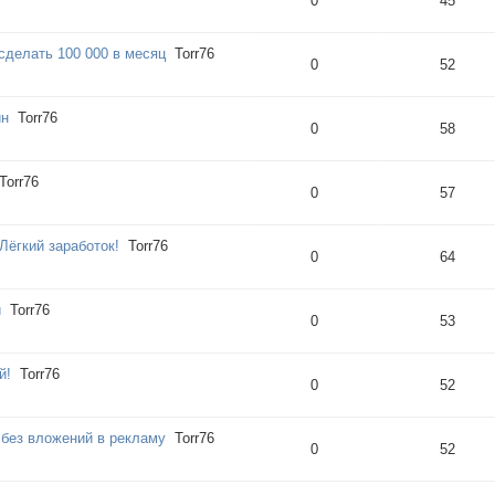
0
45
сделать 100 000 в мecяц
Torr76
0
52
ин
Torr76
0
58
Torr76
0
57
Лёгкий заработок!
Torr76
0
64
и
Torr76
0
53
й!
Torr76
0
52
 без вложений в рекламу
Torr76
0
52