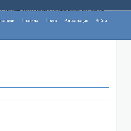
ому с высоким доходом помимо основной работы, не вкладывая
 в сети интернет, а также сможете участвовать в их обсуждении
льзователи не попались на развод. Вы сможете начать зарабатывать
астники
Правила
Поиск
Регистрация
Войти
 первая прибыль не заставит себя долго ждать.