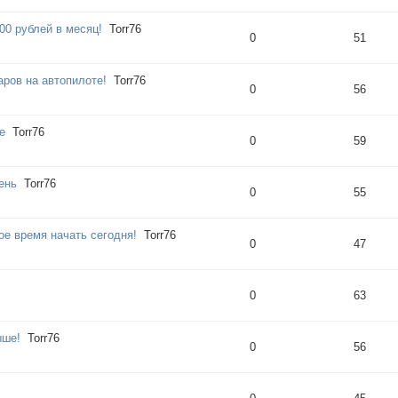
00 рублей в месяц!
Torr76
0
51
ров на автопилоте!
Torr76
0
56
е
Torr76
0
59
ень
Torr76
0
55
ое время начать сегодня!
Torr76
0
47
0
63
ыше!
Torr76
0
56