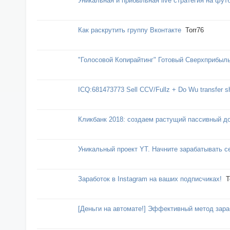
Уникальная и прибыльная live стратегия на фут
Как раскрутить группу Вконтакте
Torr76
"Голосовой Копирайтинг" Готовый Сверхприбыл
ICQ:681473773 Sell CCV/Fullz + Do Wu transfer s
Кликбанк 2018: создаем растущий пассивный до
Уникальный проект YT. Начните зарабатывать с
Заработок в Instagram на ваших подписчиках!
T
[Деньги на автомате!] Эффективный метод зара