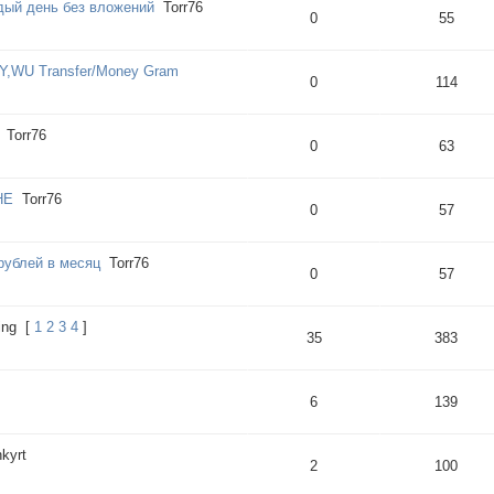
дый день без вложений
Torr76
0
55
RY,WU Transfer/Money Gram
0
114
Torr76
0
63
НЕ
Torr76
0
57
рублей в месяц
Torr76
0
57
ing
[
1
2
3
4
]
35
383
6
139
kyrt
2
100