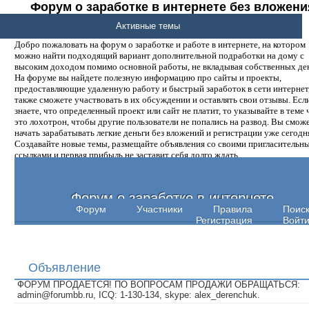
Форум о заработке в интернете без вложени
денег.
Активные темы
Добро пожаловать на форум о заработке и работе в интернете, на котором
можно найти подходящий вариант дополнительной подработки на дому с
высоким доходом помимо основной работы, не вкладывая собственных ден
На форуме вы найдете полезную информацию про сайты и проекты,
предоставляющие удаленную работу и быстрый заработок в сети интернет,
также сможете участвовать в их обсуждении и оставлять свои отзывы. Есл
знаете, что определенный проект или сайт не платит, то указывайте в теме 
это лохотрон, чтобы другие пользователи не попались на развод. Вы смож
начать зарабатывать легкие деньги без вложений и регистрации уже сегодн
Создавайте новые темы, размещайте объявления со своими пригласительн
ссылками и первая прибыль не заставит себя долго ждать.
Форум о заработке в интернете
Форум
Участники
Правила
Поис
Регистрация
Войт
Объявление
ФОРУМ ПРОДАЕТСЯ! ПО ВОПРОСАМ ПРОДАЖИ ОБРАЩАТЬСЯ:
admin@forumbb.ru, ICQ: 1-130-134, skype: alex_derenchuk.