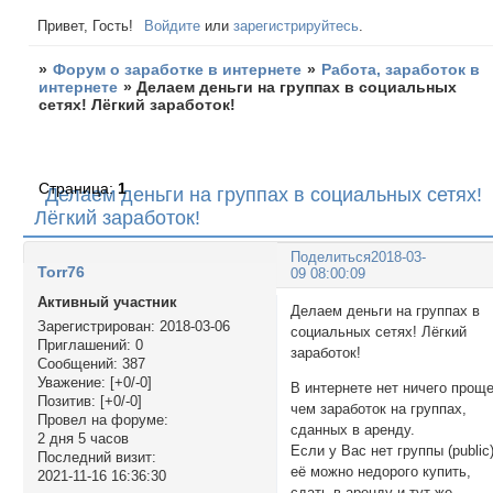
Привет, Гость!
Войдите
или
зарегистрируйтесь
.
»
Форум о заработке в интернете
»
Работа, заработок в
интернете
»
Делаем деньги на группах в социальных
сетях! Лёгкий заработок!
Страница:
1
Делаем деньги на группах в социальных сетях!
Лёгкий заработок!
Поделиться
2018-03-
Torr76
09 08:00:09
Активный участник
Делаем деньги на группах в
Зарегистрирован
: 2018-03-06
социальных сетях! Лёгкий
Приглашений:
0
заработок!
Сообщений:
387
Уважение:
[+0/-0]
В интернете нет ничего проще
Позитив:
[+0/-0]
чем заработок на группах,
Провел на форуме:
сданных в аренду.
2 дня 5 часов
Если у Вас нет группы (public)
Последний визит:
её можно недорого купить,
2021-11-16 16:36:30
сдать в аренду и тут же