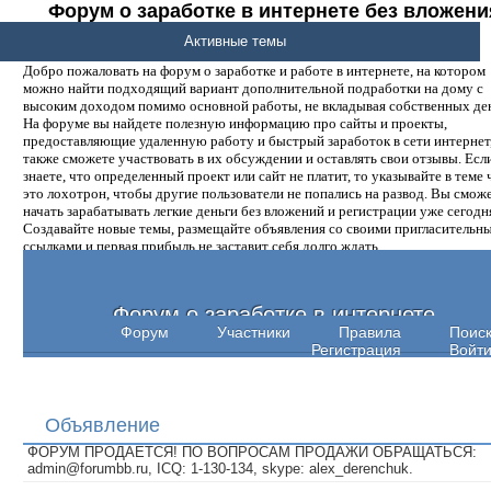
Форум о заработке в интернете без вложени
денег.
Активные темы
Добро пожаловать на форум о заработке и работе в интернете, на котором
можно найти подходящий вариант дополнительной подработки на дому с
высоким доходом помимо основной работы, не вкладывая собственных ден
На форуме вы найдете полезную информацию про сайты и проекты,
предоставляющие удаленную работу и быстрый заработок в сети интернет,
также сможете участвовать в их обсуждении и оставлять свои отзывы. Есл
знаете, что определенный проект или сайт не платит, то указывайте в теме 
это лохотрон, чтобы другие пользователи не попались на развод. Вы смож
начать зарабатывать легкие деньги без вложений и регистрации уже сегодн
Создавайте новые темы, размещайте объявления со своими пригласительн
ссылками и первая прибыль не заставит себя долго ждать.
Форум о заработке в интернете
Форум
Участники
Правила
Поис
Регистрация
Войт
Объявление
ФОРУМ ПРОДАЕТСЯ! ПО ВОПРОСАМ ПРОДАЖИ ОБРАЩАТЬСЯ:
admin@forumbb.ru, ICQ: 1-130-134, skype: alex_derenchuk.