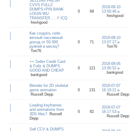
SELLING FRESH
CVVS FULLZ
2018-08-10
DUMPS+PIN BANK
0
68
13:50:46
LOGIN WU
freshgood
TRANSFER......!! ICQ
freshgood
Как создать себе
вечный пассивный
2018-08-10
дoход от 50 000
0
71
13:07:27
рублей в месяц?
Torr76
Torr76
++ Seller Credit Card
2018-08-05
& Fullz & DUMPS
0
121
13:00:52
GOOD AND CHEAP
bankgood
bankgood
Blender for 2D skeletal
2018-07-07
game animation
0
131
16:19:21
Russell Depp
Russell Depp
Loading keyframes
2018-07-07
and animations from
0
82
16:17:53
3DS files?
Russell
Russell Depp
Depp
Sell CCV & DUMPS