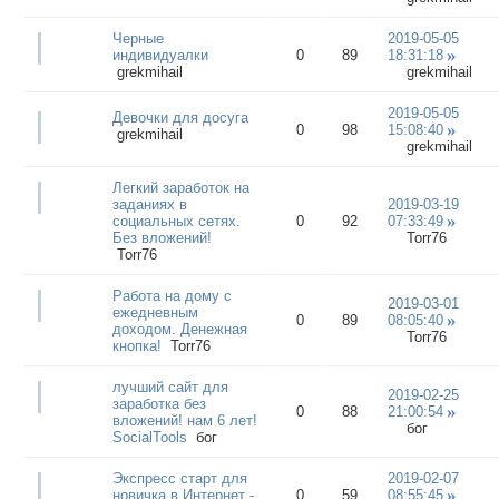
Черные
2019-05-05
индивидуалки
0
89
18:31:18
grekmihail
grekmihail
2019-05-05
Девочки для досуга
0
98
15:08:40
grekmihail
grekmihail
Легкий заработок на
заданиях в
2019-03-19
социальных сетях.
0
92
07:33:49
Без вложений!
Torr76
Torr76
Рабoтa нa дoмy c
2019-03-01
ежедневным
0
89
08:05:40
дoxoдом. Денежная
Torr76
кнопка!
Torr76
лучший сайт для
2019-02-25
заработка без
0
88
21:00:54
вложений! нам 6 лет!
бог
SocialTools
бог
Экспресс старт для
2019-02-07
новичка в Интернет -
0
59
08:55:45