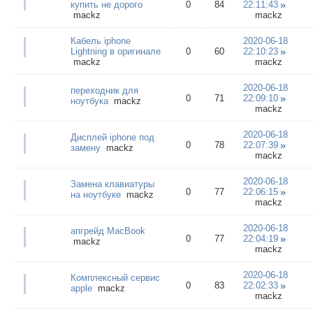
купить не дорого
0
84
22:11:43
mackz
mackz
Кабель iphone
2020-06-18
Lightning в оригинале
0
60
22:10:23
mackz
mackz
2020-06-18
переходник для
0
71
22:09:10
ноутбука
mackz
mackz
2020-06-18
Дисплей iphone под
0
78
22:07:39
замену
mackz
mackz
2020-06-18
Замена клавиатуры
0
77
22:06:15
на ноутбуке
mackz
mackz
2020-06-18
апгрейд MacBook
0
77
22:04:19
mackz
mackz
2020-06-18
Комплексный сервис
0
83
22:02:33
apple
mackz
mackz