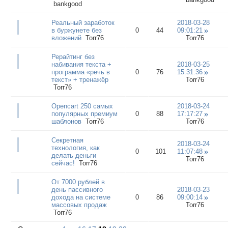
bankgood
Реальный заработок
2018-03-28
в буржунете без
0
44
09:01:21
вложений
Torr76
Torr76
Рерайтинг без
набивания текста +
2018-03-25
программа «речь в
0
76
15:31:36
текст» + тренажёр
Torr76
Torr76
Opencart 250 самых
2018-03-24
популярных премиум
0
88
17:17:27
шаблонов
Torr76
Torr76
Секретная
2018-03-24
технология, как
0
101
11:07:48
делать деньги
Torr76
сейчас!
Torr76
От 7000 рублей в
день пассивного
2018-03-23
дохода на системе
0
86
09:00:14
массовых продаж
Torr76
Torr76