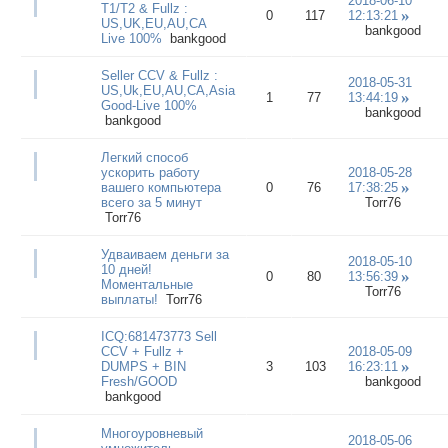
2018-06-10
T1/T2 & Fullz :
0
117
12:13:21
US,UK,EU,AU,CA
bankgood
Live 100%
bankgood
Seller CCV & Fullz :
2018-05-31
US,Uk,EU,AU,CA,Asia
1
77
13:44:19
Good-Live 100%
bankgood
bankgood
Легкий способ
ускорить работу
2018-05-28
вашего компьютера
0
76
17:38:25
всего за 5 минут
Torr76
Torr76
Удваиваем деньги за
2018-05-10
10 дней!
0
80
13:56:39
Моментальные
Torr76
выплаты!
Torr76
ICQ:681473773 Sell
CCV + Fullz +
2018-05-09
DUMPS + BIN
3
103
16:23:11
Fresh/GOOD
bankgood
bankgood
Многоуровневый
2018-05-06