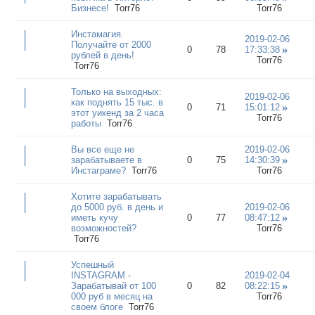
Бизнесе!
Torr76
Torr76
Инстамагия.
2019-02-06
Получайте от 2000
0
78
17:33:38
рублей в день!
Torr76
Torr76
Только на выходных:
2019-02-06
как поднять 15 тыс. в
0
71
15:01:12
этот уикенд за 2 часа
Torr76
работы
Torr76
Вы вce eщe нe
2019-02-06
зaрaбaтывaeтe в
0
75
14:30:39
Инcтaгрaмe?
Torr76
Torr76
Хотите зарабатывать
до 5000 руб. в день и
2019-02-06
иметь кучу
0
77
08:47:12
возможностей?
Torr76
Torr76
Успешный
INSTAGRAM -
2019-02-04
Зарабатывай от 100
0
82
08:22:15
000 руб в месяц на
Torr76
своем блоге
Torr76