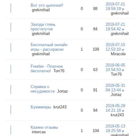
2019-07-21
Вот это цыпочки!!
0
88
19:59:19
grekmihail
grekmihail
Заходи глянь
2019-07-21
проституток
0
84
19:54:42
grekmihail
grekmihail
Бесплатный онлайн
2019-07-15
игры - расскраски
1
109
12:53:10
grekmihail
Miracole
2019-06-05
Freebie - Платное
0
63
10:54:53
бесплатно!
Torr76
Torr76
2019-05-31
Справка о
0
91
04:13:44
несудимости
Jortaz
Jortaz
2019-05-29
Букмекеры
krut243
0
94
14:21:18
krut243
2019-05-13
Казино отзывы
1
104
18:25:58
intercas
grekmihail