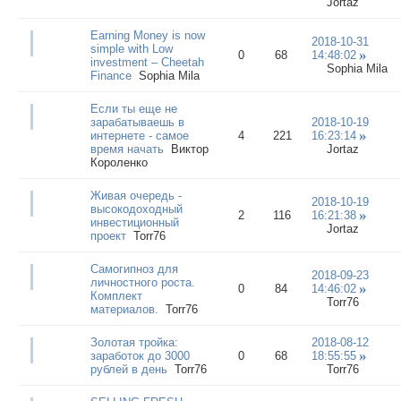
Jortaz
Earning Money is now
2018-10-31
simple with Low
0
68
14:48:02
investment – Cheetah
Sophia Mila
Finance
Sophia Mila
Если ты еще не
зарабатываешь в
2018-10-19
интернете - самое
4
221
16:23:14
время начать
Виктор
Jortaz
Короленко
Живая очередь -
2018-10-19
высокодоходный
2
116
16:21:38
инвестиционный
Jortaz
проект
Torr76
Самогипноз для
2018-09-23
личностного роста.
0
84
14:46:02
Комплект
Torr76
материалов.
Torr76
Золотая тройка:
2018-08-12
заработок до 3000
0
68
18:55:55
рублей в день
Torr76
Torr76