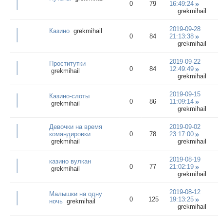
0
79
16:49:24
grekmihail
2019-09-28
Казино
grekmihail
0
84
21:13:38
grekmihail
2019-09-22
Проститутки
0
84
12:49:49
grekmihail
grekmihail
2019-09-15
Казино-слоты
0
86
11:09:14
grekmihail
grekmihail
Девочки на время
2019-09-02
командировки
0
78
23:17:00
grekmihail
grekmihail
2019-08-19
казино вулкан
0
77
21:02:19
grekmihail
grekmihail
2019-08-12
Малышки на одну
0
125
19:13:25
ночь
grekmihail
grekmihail