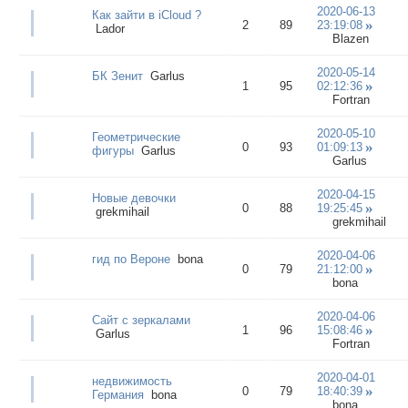
2020-06-13
Как зайти в iCloud ?
2
89
23:19:08
Lador
Blazen
2020-05-14
БК Зенит
Garlus
1
95
02:12:36
Fortran
2020-05-10
Геометрические
0
93
01:09:13
фигуры
Garlus
Garlus
2020-04-15
Новые девочки
0
88
19:25:45
grekmihail
grekmihail
2020-04-06
гид по Вероне
bona
0
79
21:12:00
bona
2020-04-06
Сайт с зеркалами
1
96
15:08:46
Garlus
Fortran
2020-04-01
недвижимость
0
79
18:40:39
Германия
bona
bona