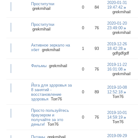
2020-01-31
Проститутки
0
84
19:47:42
grekmihail
grekmihail
2020-01-20
Проститутки
0
76
23:49:00
grekmihail
grekmihail
2019-12-26
Активное зеркало на
1
93
18:42:28
хбет
grekmihail
gdfgdfgdf
2019-11-22
Фильмы
grekmihail
0
76
16:01:08
grekmihail
Йога для здоровья за
2019-10-08
8 занятий -
0
89
12:52:18
восстановление
Torr76
здоровья
Torr76
Просто пользуйтесь
2019-10-01
браузером и
0
76
14:59:19
получайте за это
Torr76
деньги!
Torr76
2019-09-29
Путаны
grekmihail