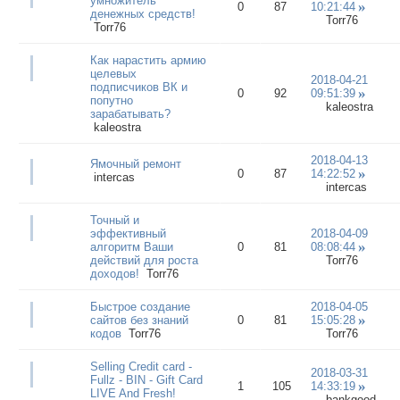
умножитель
0
87
10:21:44
денежных средств!
Torr76
Torr76
Как нарастить армию
целевых
2018-04-21
подписчиков ВК и
0
92
09:51:39
попутно
kaleostra
зарабатывать?
kaleostra
2018-04-13
Ямочный ремонт
0
87
14:22:52
intercas
intercas
Точный и
эффективный
2018-04-09
алгоритм Ваши
0
81
08:08:44
действий для роста
Torr76
доходов!
Torr76
Быстрое создание
2018-04-05
сайтов без знаний
0
81
15:05:28
кодов
Torr76
Torr76
Selling Credit card -
2018-03-31
Fullz - BIN - Gift Card
1
105
14:33:19
LIVE And Fresh!
bankgood