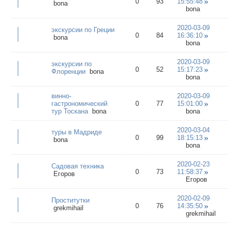
0
93
15:55:48
bona
bona
2020-03-09
экскурсии по Греции
0
84
16:36:10
bona
bona
2020-03-09
экскурсии по
0
52
15:17:23
Флоренции
bona
bona
винно-
2020-03-09
гастрономический
0
77
15:01:00
тур Тоскана
bona
bona
2020-03-04
туры в Мадриде
0
99
18:15:13
bona
bona
2020-02-23
Садовая техника
0
73
11:58:37
Егоров
Егоров
2020-02-09
Проститутки
0
76
14:35:50
grekmihail
grekmihail