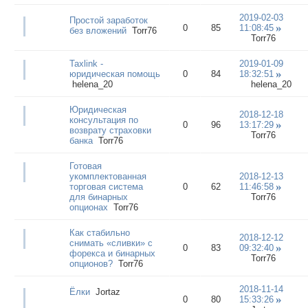
2019-02-03
Простой заработок
0
85
11:08:45
без вложений
Torr76
Torr76
Taxlink -
2019-01-09
юридическая помощь
0
84
18:32:51
helena_20
helena_20
Юридическая
2018-12-18
консультация по
0
96
13:17:29
возврату страховки
Torr76
банка
Torr76
Готовая
укомплектованная
2018-12-13
торговая система
0
62
11:46:58
для бинарных
Torr76
опционах
Torr76
Как стабильно
2018-12-12
снимать «сливки» с
0
83
09:32:40
форекса и бинарных
Torr76
опционов?
Torr76
2018-11-14
Ёлки
Jortaz
0
80
15:33:26