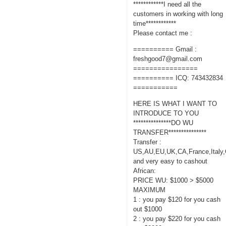
************I need all the
customers in working with long
time************
Please contact me :
========== Gmail :
freshgood7@gmail.com
================
========== ICQ: 743432834
===========
HERE IS WHAT I WANT TO
INTRODUCE TO YOU
***************DO WU
TRANSFER***************
Transfer :
US,AU,EU,UK,CA,France,Italy
and very easy to cashout
African:
PRICE WU: $1000 > $5000
MAXIMUM
1 : you pay $120 for you cash
out $1000
2 : you pay $220 for you cash