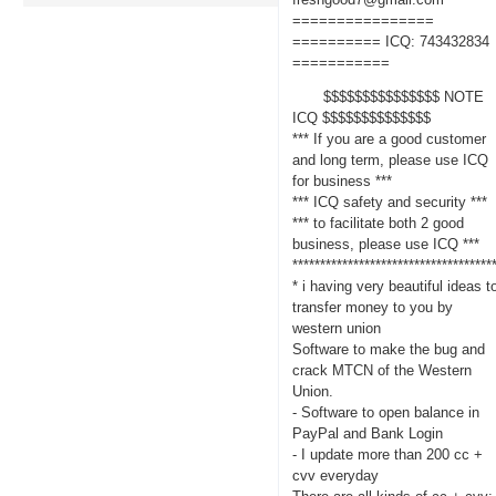
================
========== ICQ: 743432834
===========
$$$$$$$$$$$$$$$ NOTE
ICQ $$$$$$$$$$$$$$
*** If you are a good customer
and long term, please use ICQ
for business ***
*** ICQ safety and security ***
*** to facilitate both 2 good
business, please use ICQ ***
************************************
* i having very beautiful ideas t
transfer money to you by
western union
Software to make the bug and
crack MTCN of the Western
Union.
- Software to open balance in
PayPal and Bank Login
- I update more than 200 cc +
cvv everyday