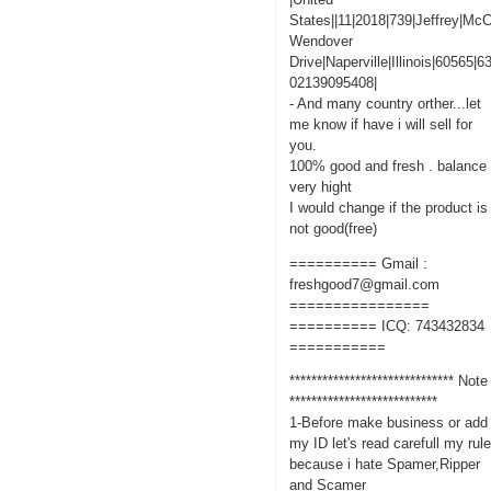
States||11|2018|739|Jeffrey|M
Wendover
Drive|Naperville|Illinois|60565|
02139095408|
- And many country orther...let
me know if have i will sell for
you.
100% good and fresh . balance
very hight
I would change if the product is
not good(free)
========== Gmail :
freshgood7@gmail.com
================
========== ICQ: 743432834
===========
****************************** Note
***************************
1-Before make business or add
my ID let's read carefull my rul
because i hate Spamer,Ripper
and Scamer