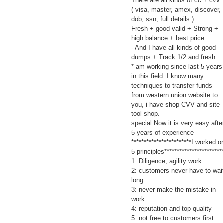
There are all kinds of cc + cvv:
( visa, master, amex, discover,
dob, ssn, full details )
Fresh + good valid + Strong +
high balance + best price
- And I have all kinds of good
dumps + Track 1/2 and fresh
* am working since last 5 years
in this field. I know many
techniques to transfer funds
from western union website to
you, i have shop CVV and site
tool shop.
special Now it is very easy afte
5 years of experience
************************I worked o
5 principles***********************
1: Diligence, agility work
2: customers never have to wai
long
3: never make the mistake in
work
4: reputation and top quality
5: not free to customers first