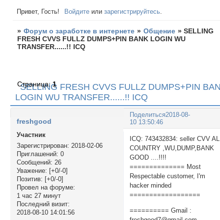
Привет, Гость!
Войдите
или
зарегистрируйтесь
.
»
Форум о заработке в интернете
»
Общение
»
SELLING
FRESH CVVS FULLZ DUMPS+PIN BANK LOGIN WU
TRANSFER......!! ICQ
Страница:
1
SELLING FRESH CVVS FULLZ DUMPS+PIN BA
LOGIN WU TRANSFER......!! ICQ
Поделиться
2018-08-
freshgood
10 13:50:46
Участник
ICQ: 743432834: seller CVV A
Зарегистрирован
: 2018-02-06
COUNTRY ,WU,DUMP,BANK
Приглашений:
0
GOOD ....!!!!
Сообщений:
26
============== Most
Уважение:
[+0/-0]
Respectable customer, I'm
Позитив:
[+0/-0]
hacker minded
Провел на форуме:
==================
1 час 27 минут
Последний визит:
========== Gmail :
2018-08-10 14:01:56
freshgood7@gmail.com