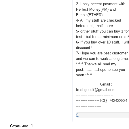
2- I only accept payment with
Perfect Money(PM) and
Bitcoin(ETHER)
4- All my stuff are checked
before sell, that's sure.
5- orther stuff you can buy 1 for
test ! but for cc minimum or is 
6- If you buy over 10 stuff, I wil
discount !
7- Hope you are best customer
and we can to work a long time
***** Thanks all read my
post.............hope to see you
soon *****
========== Gmail :
freshgood7@gmail.com
================
========== ICQ: 743432834
===========
0
Страница:
1