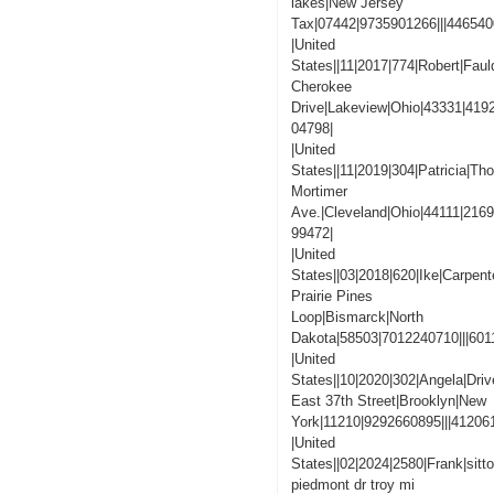
lakes|New Jersey
Tax|07442|9735901266|||44654
|United
States||11|2017|774|Robert|Faul
Cherokee
Drive|Lakeview|Ohio|43331|419
04798|
|United
States||11|2019|304|Patricia|T
Mortimer
Ave.|Cleveland|Ohio|44111|216
99472|
|United
States||03|2018|620|Ike|Carpent
Prairie Pines
Loop|Bismarck|North
Dakota|58503|7012240710|||60
|United
States||10|2020|302|Angela|Driv
East 37th Street|Brooklyn|New
York|11210|9292660895|||4120
|United
States||02|2024|2580|Frank|sitt
piedmont dr troy mi