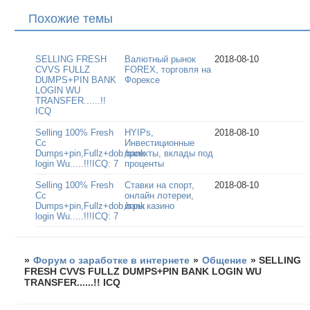
Похожие темы
SELLING FRESH
Валютный рынок
2018-08-10
CVVS FULLZ
FOREX, торговля на
DUMPS+PIN BANK
Форексе
LOGIN WU
TRANSFER......!!
ICQ
Selling 100% Fresh
HYIPs,
2018-08-10
Cc
Инвестиционные
Dumps+pin,Fullz+dob,bank
проекты, вклады под
login Wu.....!!!ICQ: 7
проценты
Selling 100% Fresh
Ставки на спорт,
2018-08-10
Cc
онлайн лотереи,
Dumps+pin,Fullz+dob,bank
игры казино
login Wu.....!!!ICQ: 7
»
Форум о заработке в интернете
»
Общение
»
SELLING
FRESH CVVS FULLZ DUMPS+PIN BANK LOGIN WU
TRANSFER......!! ICQ