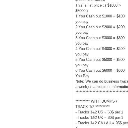
This is list price : ( $1000 >
$6000 )
1 You Cash out $1000 = $100
you pay
2 You Cash out $2000 = $200
you pay
3 You Cash out $3000 = $300
you pay
4 You Cash out $4000 = $400
you pay
5 You Cash out $5000 = $500
you pay
6 You Cash out $6000 = $600
You Pay
Note: We can do business twic
a week,on a recipient informati
************************************
********** WITH DUMPS /
TRACK 1/2 **********
- Tracks 1&2 US = 60$ per 1
- Tracks 1&2 UK = 80$ per 1
- Tracks 1&2 CA / AU = 95$ pe