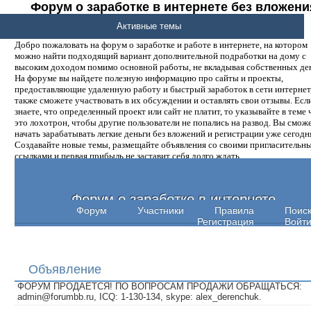
Форум о заработке в интернете без вложени
денег.
Активные темы
Добро пожаловать на форум о заработке и работе в интернете, на котором
можно найти подходящий вариант дополнительной подработки на дому с
высоким доходом помимо основной работы, не вкладывая собственных ден
На форуме вы найдете полезную информацию про сайты и проекты,
предоставляющие удаленную работу и быстрый заработок в сети интернет,
также сможете участвовать в их обсуждении и оставлять свои отзывы. Есл
знаете, что определенный проект или сайт не платит, то указывайте в теме 
это лохотрон, чтобы другие пользователи не попались на развод. Вы смож
начать зарабатывать легкие деньги без вложений и регистрации уже сегодн
Создавайте новые темы, размещайте объявления со своими пригласительн
ссылками и первая прибыль не заставит себя долго ждать.
Форум о заработке в интернете
Форум
Участники
Правила
Поис
Регистрация
Войт
Объявление
ФОРУМ ПРОДАЕТСЯ! ПО ВОПРОСАМ ПРОДАЖИ ОБРАЩАТЬСЯ:
admin@forumbb.ru, ICQ: 1-130-134, skype: alex_derenchuk.