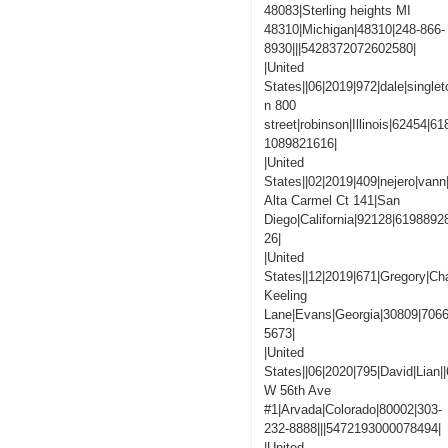
48083|Sterling heights MI
48310|Michigan|48310|248-866-
8930|||5428372072602580|
|United
States||06|2019|972|dale|singlet
n 800
street|robinson|Illinois|62454|
1089821616|
|United
States||02|2019|409|nejero|vann
Alta Carmel Ct 141|San
Diego|California|92128|619889
26|
|United
States||12|2019|671|Gregory|C
Keeling
Lane|Evans|Georgia|30809|706
5673|
|United
States||06|2020|795|David|Lian|
W 56th Ave
#1|Arvada|Colorado|80002|303-
232-8888|||5472193000078494|
|United