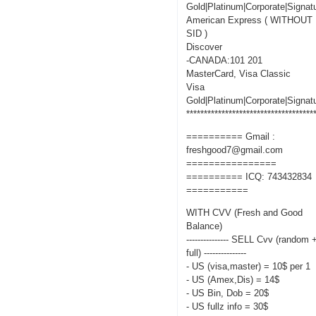
Gold|Platinum|Corporate|Signat
American Express ( WITHOUT
SID )
Discover
-CANADA:101 201
MasterCard, Visa Classic
Visa
Gold|Platinum|Corporate|Signat
************************************
========== Gmail :
freshgood7@gmail.com
================
========== ICQ: 743432834
===========
WITH CVV (Fresh and Good
Balance)
--------------- SELL Cvv (random 
full) ---------------
- US (visa,master) = 10$ per 1
- US (Amex,Dis) = 14$
- US Bin, Dob = 20$
- US fullz info = 30$