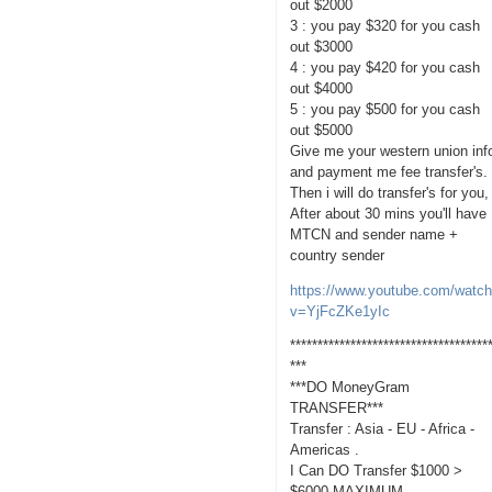
out $2000
3 : you pay $320 for you cash
out $3000
4 : you pay $420 for you cash
out $4000
5 : you pay $500 for you cash
out $5000
Give me your western union inf
and payment me fee transfer's.
Then i will do transfer's for you,
After about 30 mins you'll have
MTCN and sender name +
country sender
https://www.youtube.com/watc
v=YjFcZKe1yIc
************************************
***
***DO MoneyGram
TRANSFER***
Transfer : Asia - EU - Africa -
Americas .
I Can DO Transfer $1000 >
$6000 MAXIMUM