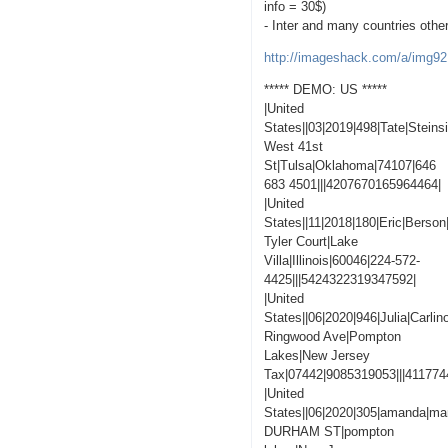
info = 30$)
- Inter and many countries othe
http://imageshack.com/a/img92
***** DEMO: US *****
|United
States||03|2019|498|Tate|Steins
West 41st
St|Tulsa|Oklahoma|74107|646
683 4501|||4207670165964464|
|United
States||11|2018|180|Eric|Berson
Tyler Court|Lake
Villa|Illinois|60046|224-572-
4425|||5424322319347592|
|United
States||06|2020|946|Julia|Carlin
Ringwood Ave|Pompton
Lakes|New Jersey
Tax|07442|9085319053|||41177
|United
States||06|2020|305|amanda|man
DURHAM ST|pompton