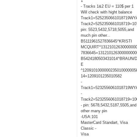
1
- Tracks 1&2 EU = 110$ per 1
Will check with hight balance
Track1=5252350661018719W
Track2=5252350661018719=10
pin: 5523,5432,5718,5055,and
much pin other...
B5111961527836645^KRISTI
MCQUIRT^13121012630000000
7836645=131210126300000000
B5424180503431014^BRAUN/
E
^1209101000000235010000005
14=1209101235010582
-
Track1=5232556061018719W
-
Track2=5232556061018719=10
- pin: 5678,5432,5187,5505,and
other many pin
-USA:101
MasterCard Standart, Visa
Classic -
Visa