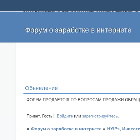
Добро пожаловать на форум о заработке и работе в интернете, 
собственных денег. На форуме вы найдете полезную информацию 
и оставлять свои отзывы. Если вы знаете, что определенный проек
легкие деньги без вложений и регистрации уже сегодня. Создавай
Форум о заработке в интернете
Объявление
ФОРУМ ПРОДАЕТСЯ! ПО ВОПРОСАМ ПРОДАЖИ ОБРАЩАТЬСЯ: 
Привет, Гость!
Войдите
или
зарегистрируйтесь
.
»
Форум о заработке в интернете
»
HYIPs, Инвест