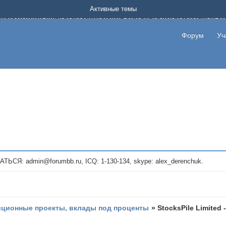
Форум о заработке в интернете без вложения денег.
Активные темы
на котором можно найти подходящий вариант дополнительной подработки на д
про сайты и проекты, предоставляющие удаленную работу и быстрый заработок
т или сайт не платит, то указывайте в теме что это лохотрон, чтобы другие по
Форум
Уч
те новые темы, размещайте объявления со своими пригласительными ссылками и
admin@forumbb.ru, ICQ: 1-130-134, skype: alex_derenchuk.
иционные проекты, вклады под проценты
»
StocksPile Limited 