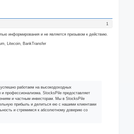
1
целью информирования и не является призывом к действию.
um, Litecoin, BankTransfer
ы успешно работаем на высокодоходных
и и профессионализма. StocksPile предоставляет
ниям и частным инвесторам. Мы в StocksPile
ельную прибыль и делиться ею с нашими клиентами
ьность и стремимся к абсолютному доверию со