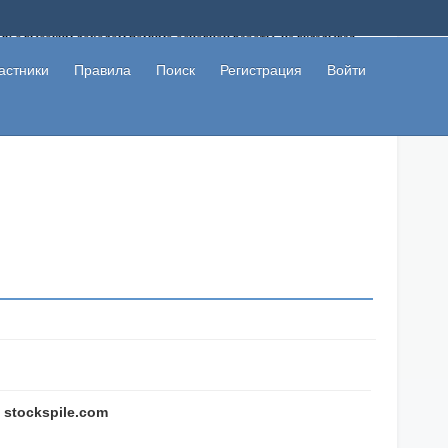
ому с высоким доходом помимо основной работы, не вкладывая
 в сети интернет, а также сможете участвовать в их обсуждении
льзователи не попались на развод. Вы сможете начать зарабатывать
астники
Правила
Поиск
Регистрация
Войти
 первая прибыль не заставит себя долго ждать.
- stockspile.com