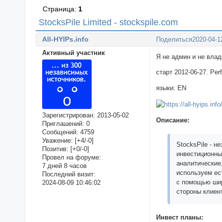
Страница:
1
StocksPile Limited - stockspile.com
All-HYIPs.info
Поделиться
2020-04-1
Активный участник
Я не админ и не вла
старт 2012-06-27. Per
языки: EN
Зарегистрирован
: 2013-05-02
Описание:
Приглашений:
0
Сообщений:
4759
Уважение:
[+4/-0]
StocksPile - 
Позитив:
[+0/-0]
инвестиционны
Провел на форуме:
аналитические
7 дней 8 часов
используем ес
Последний визит:
с помощью шир
2024-08-09 10:46:02
стороны клиен
Инвест планы: