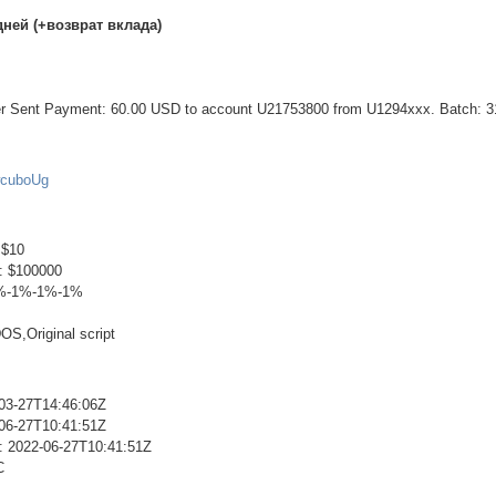
 дней (+возврат вклада)
fer Sent Payment: 60.00 USD to account U21753800 from U1294xxx. Batch: 
QwcuboUg
 $10
: $100000
1%-1%-1%-1%
S,Original script
03-27T14:46:06Z
06-27T10:41:51Z
: 2022-06-27T10:41:51Z
C