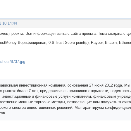
2 10:14:44
делец проекта. Вся информация взята с сайта проекта. Тема создана с 
fectMoney Верифицирован, 0.6 Trust Score point(s), Payeer, Bitcoin, Ethere
независимая инвестиционная компания, основанная 27 июня 2012 года. М
х рынках более 7 лет, придерживаясь принципов открытости, надежност
, инвестиционные и финансовые услуги компаниям, финансовым учрежде
тественно мощные торговые методы, позволяющие нам получать значит
окого спектра инвестиционных решений. Мы гарантируем конфиденциал
тов.