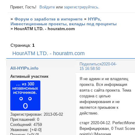
Привет, Гость!
Войдите
или
зарегистрируйтесь
.
»
Форум о заработке в интернете
»
HYIPs,
Инвестиционные проекты, вклады под проценты
»
HourATM LTD. - houratm.com
Страница:
1
HourATM LTD. - houratm.com
Поделиться
2020-04-
All-HYIPs.info
15 16:58:50
Активный участник
Я не админ и не владелец
проекта. Вся информация
взята с сайта проекта. Тема
создана с целью
информирования и не
является призывом к
действию.
Зарегистрирован
: 2013-05-02
Приглашений:
0
старт 2020-04-12. PerfectMon
Сообщений:
4759
Верифицирован, 0 Trust Scor
Уважение:
[+4/-0]
point(s) [Малазия
Позитив:
[+0/-0]