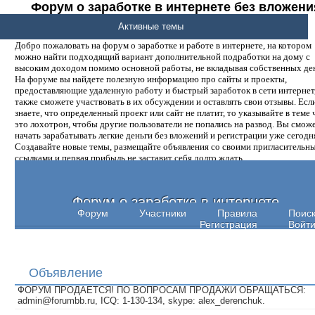
Форум о заработке в интернете без вложени
денег.
Активные темы
Добро пожаловать на форум о заработке и работе в интернете, на котором
можно найти подходящий вариант дополнительной подработки на дому с
высоким доходом помимо основной работы, не вкладывая собственных ден
На форуме вы найдете полезную информацию про сайты и проекты,
предоставляющие удаленную работу и быстрый заработок в сети интернет,
также сможете участвовать в их обсуждении и оставлять свои отзывы. Есл
знаете, что определенный проект или сайт не платит, то указывайте в теме 
это лохотрон, чтобы другие пользователи не попались на развод. Вы смож
начать зарабатывать легкие деньги без вложений и регистрации уже сегодн
Создавайте новые темы, размещайте объявления со своими пригласительн
ссылками и первая прибыль не заставит себя долго ждать.
Форум о заработке в интернете
Форум
Участники
Правила
Поис
Регистрация
Войт
Объявление
ФОРУМ ПРОДАЕТСЯ! ПО ВОПРОСАМ ПРОДАЖИ ОБРАЩАТЬСЯ:
admin@forumbb.ru, ICQ: 1-130-134, skype: alex_derenchuk.