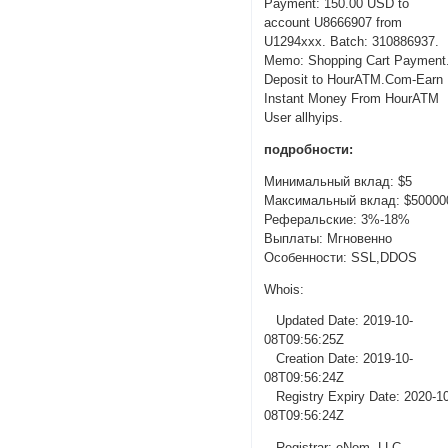
Payment: 150.00 USD to
account U8666907 from
U1294xxx. Batch: 310886937.
Memo: Shopping Cart Payment
Deposit to HourATM.Com-Earn
Instant Money From HourATM
User allhyips.
подробности:
Минимальный вклад: $5
Максимальный вклад: $50000
Реферальские: 3%-18%
Выплаты: Мгновенно
Особенности: SSL,DDOS
Whois:
Updated Date: 2019-10-
08T09:56:25Z
Creation Date: 2019-10-
08T09:56:24Z
Registry Expiry Date: 2020-1
08T09:56:24Z
Registrar: eNom, LLC