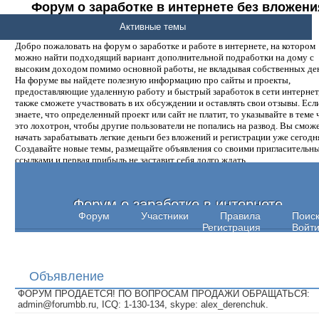
Форум о заработке в интернете без вложени
денег.
Активные темы
Добро пожаловать на форум о заработке и работе в интернете, на котором
можно найти подходящий вариант дополнительной подработки на дому с
высоким доходом помимо основной работы, не вкладывая собственных ден
На форуме вы найдете полезную информацию про сайты и проекты,
предоставляющие удаленную работу и быстрый заработок в сети интернет,
также сможете участвовать в их обсуждении и оставлять свои отзывы. Есл
знаете, что определенный проект или сайт не платит, то указывайте в теме 
это лохотрон, чтобы другие пользователи не попались на развод. Вы смож
начать зарабатывать легкие деньги без вложений и регистрации уже сегодн
Создавайте новые темы, размещайте объявления со своими пригласительн
ссылками и первая прибыль не заставит себя долго ждать.
Форум о заработке в интернете
Форум
Участники
Правила
Поис
Регистрация
Войт
Объявление
ФОРУМ ПРОДАЕТСЯ! ПО ВОПРОСАМ ПРОДАЖИ ОБРАЩАТЬСЯ:
admin@forumbb.ru, ICQ: 1-130-134, skype: alex_derenchuk.