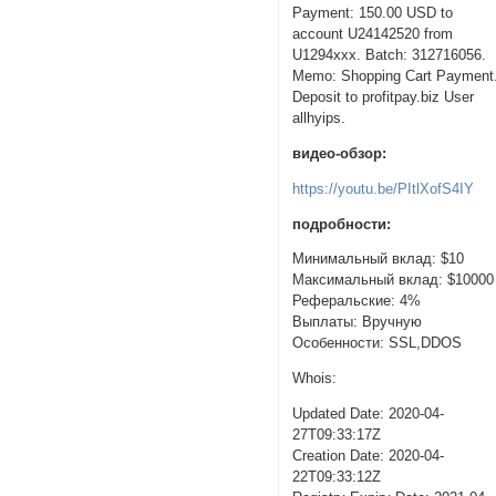
Payment: 150.00 USD to
account U24142520 from
U1294xxx. Batch: 312716056.
Memo: Shopping Cart Payment
Deposit to profitpay.biz User
allhyips.
видео-обзор:
https://youtu.be/PItlXofS4IY
подробности:
Минимальный вклад: $10
Максимальный вклад: $10000
Реферальские: 4%
Выплаты: Вручную
Особенности: SSL,DDOS
Whois:
Updated Date: 2020-04-
27T09:33:17Z
Creation Date: 2020-04-
22T09:33:12Z