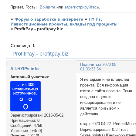
Привет, Гость!
Войдите
или
зарегистрируйтесь
.
»
Форум о заработке в интернете
»
HYIPs,
Инвестиционные проекты, вклады под проценты
»
ProfitPay - profitpay.biz
Страница:
1
ProfitPay - profitpay.biz
Поделиться
2020-05-
All-HYIPs.info
01 06:33:54
Активный участник
Я не админ и не владелец
проекта. Вся информация
взята с сайта проекта. Тема
создана с целью
информирования и не
является призывом к
действию.
Зарегистрирован
: 2013-05-02
Приглашений:
0
старт 2020-04-22. PerfectMon
Сообщений:
4759
Верифицирован, 0.3 Trust
Уважение:
[+4/-0]
Score point(s) [Великобритани
Позитив:
[+0/-0]