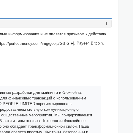
1
целью информирования и не является призывом к действию.
], Payeer, Bitcoin,
тивные разработки для майнинга и блокчейна.
для финансовых транзакций с использованием
TO PEOPLE LIMITED зарегистрирована в
 предоставляем сильную коммуникационную
м общественные мероприятия. Мы придерживаемся
бласти и типы активов. Технология блокчейн не
то оно обладает трансформационной силой. Наша
ревода средств простым, быстрым, безопасным и