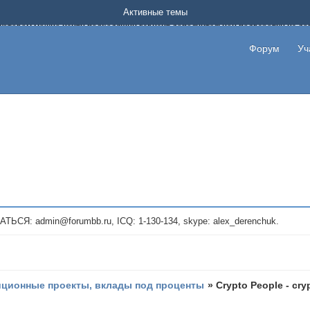
Форум о заработке в интернете без вложения денег.
Активные темы
на котором можно найти подходящий вариант дополнительной подработки на д
про сайты и проекты, предоставляющие удаленную работу и быстрый заработок
т или сайт не платит, то указывайте в теме что это лохотрон, чтобы другие по
Форум
Уч
те новые темы, размещайте объявления со своими пригласительными ссылками и
admin@forumbb.ru, ICQ: 1-130-134, skype: alex_derenchuk.
иционные проекты, вклады под проценты
»
Crypto People - cry