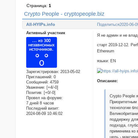
Страница:
1
Crypto People - cryptopeople.biz
All-HYIPs.info
Поделиться
2020-06-0
Активный участник
Я не админ и не вла
старт 2019-12-12. Pe
Ethereum
языки: EN
Зарегистрирован
: 2013-05-02
Приглашений:
0
Описание:
Сообщений:
4759
Уважение:
[+4/-0]
Позитив:
[+0/-0]
Crypto People 
Провел на форуме:
Приоритетным 
7 дней 8 часов
технологии бл
Последний визит:
2024-08-09 10:46:02
Великобритани
поддержку для
подхода, глубо
применима ко 
цель - максим