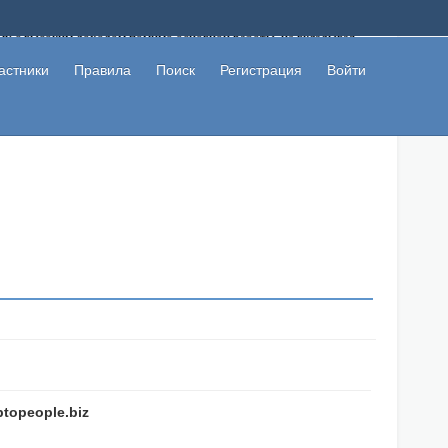
ому с высоким доходом помимо основной работы, не вкладывая
 в сети интернет, а также сможете участвовать в их обсуждении
льзователи не попались на развод. Вы сможете начать зарабатывать
астники
Правила
Поиск
Регистрация
Войти
 первая прибыль не заставит себя долго ждать.
ptopeople.biz