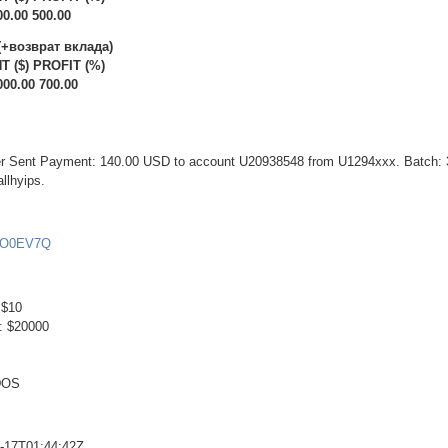
00.00 500.00
(+возврат вклада)
 ($) PROFIT (%)
000.00 700.00
fer Sent Payment: 140.00 USD to account U20938548 from U1294xxx. Batch:
llhyips.
chO0EV7Q
 $10
: $20000
DOS
2-17T01:44:42Z