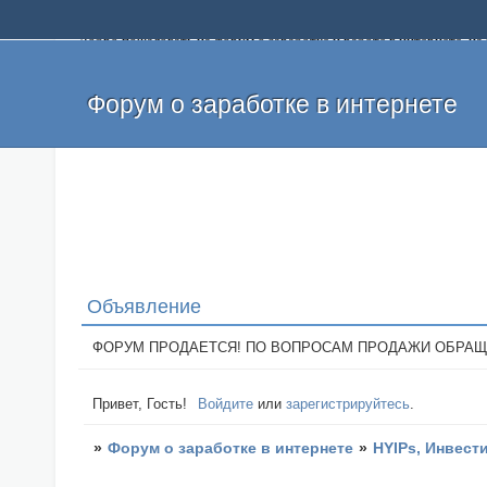
Добро пожаловать на форум о заработке и работе в интернете, 
собственных денег. На форуме вы найдете полезную информацию 
и оставлять свои отзывы. Если вы знаете, что определенный проек
легкие деньги без вложений и регистрации уже сегодня. Создавай
Форум о заработке в интернете
Объявление
ФОРУМ ПРОДАЕТСЯ! ПО ВОПРОСАМ ПРОДАЖИ ОБРАЩАТЬСЯ: 
Привет, Гость!
Войдите
или
зарегистрируйтесь
.
»
Форум о заработке в интернете
»
HYIPs, Инвест