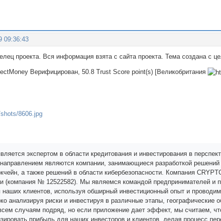
9 09:36:43
делец проекта. Вся информация взята с сайта проекта. Тема создана с 
rfectMoney Верифицирован, 50.8 Trust Score point(s) [Великобритания
является экспертом в области кредитования и инвестирования в перспек
направлением являются компании, занимающиеся разработкой решений 
окчейн, а также решений в области кибербезопасности. Компания CRYP
и (компания № 12522582). Мы являемся командой предпринимателей и
 наших клиентов, используя обширный инвестиционный опыт и проводи
ко анализируя риски и инвестируя в различные этапы, географические о
всем случаям подряд, но если приложение дает эффект, мы считаем, ч
изировать прибыль для наших инвесторов и клиентов, делая процесс пе