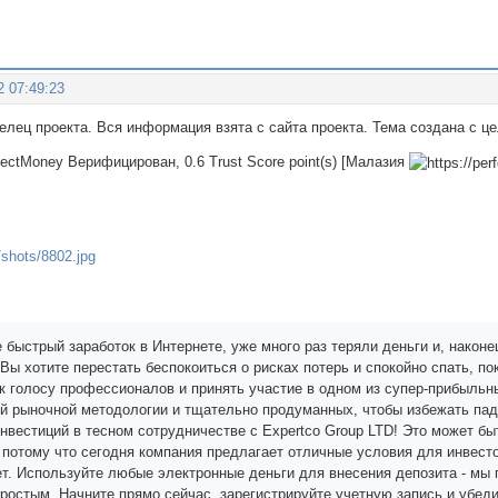
2 07:49:23
делец проекта. Вся информация взята с сайта проекта. Тема создана с 
rfectMoney Верифицирован, 0.6 Trust Score point(s) [Малазия
 быстрый заработок в Интернете, уже много раз теряли деньги и, након
Вы хотите перестать беспокоиться о рисках потерь и спокойно спать, п
к голосу профессионалов и принять участие в одном из супер-прибыльн
ой рыночной методологии и тщательно продуманных, чтобы избежать пад
нвестиций в тесном сотрудничестве с Expertco Group LTD! Это может 
потому что сегодня компания предлагает отличные условия для инвестор
ет. Используйте любые электронные деньги для внесения депозита - мы 
ростым. Начните прямо сейчас, зарегистрируйте учетную запись и убеди