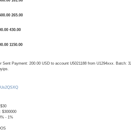
000.00 161.00
500.00 265.00
00.00 430.00
00.00 1150.00
fer Sent Payment: 200.00 USD to account U5021188 from U1294xxx. Batch: 
yips.
RQUs2QSXQ
 $30
: $300000
3% - 1%
DOS