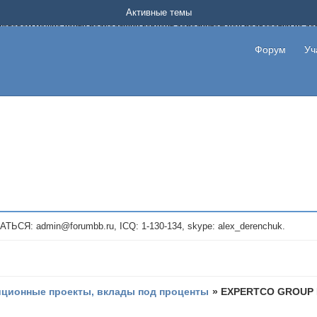
Форум о заработке в интернете без вложения денег.
Активные темы
на котором можно найти подходящий вариант дополнительной подработки на д
про сайты и проекты, предоставляющие удаленную работу и быстрый заработок
т или сайт не платит, то указывайте в теме что это лохотрон, чтобы другие по
Форум
Уч
те новые темы, размещайте объявления со своими пригласительными ссылками и
admin@forumbb.ru, ICQ: 1-130-134, skype: alex_derenchuk.
иционные проекты, вклады под проценты
»
EXPERTCO GROUP L