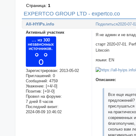
Страница:
1
EXPERTCO GROUP LTD - expertco.co
All-HYIPs.info
Поделиться
2020-07-0
Активный участник
Я не админ и не вла
старт 2020-07-01. Pe
Litecoin
языки: EN
Зарегистрирован
: 2013-05-02
Приглашений:
0
Описание:
Сообщений:
4759
Уважение:
[+4/-0]
Позитив:
[+0/-0]
Все еще ищете
Провел на форуме:
предложений? 
7 дней 8 часов
прислушаться 
Последний визит:
2024-08-09 10:46:02
на практическ
современных и
благополучию, 
сколько вам л
максимально п