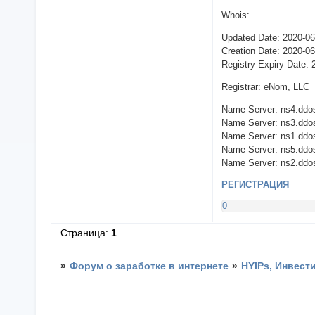
Whois:
Updated Date: 2020-0
Creation Date: 2020-0
Registry Expiry Date:
Registrar: eNom, LLC
Name Server: ns4.ddos
Name Server: ns3.ddos
Name Server: ns1.ddos
Name Server: ns5.ddos
Name Server: ns2.ddos
РЕГИСТРАЦИЯ
0
Страница:
1
»
Форум о заработке в интернете
»
HYIPs, Инвест