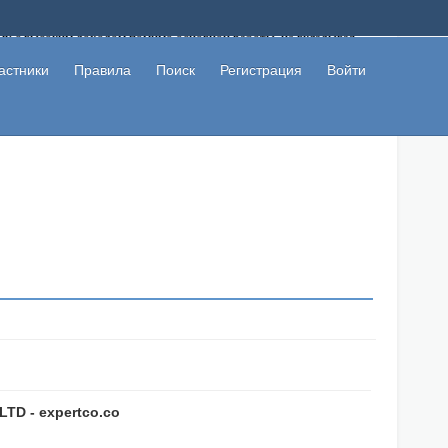
ому с высоким доходом помимо основной работы, не вкладывая
 в сети интернет, а также сможете участвовать в их обсуждении
льзователи не попались на развод. Вы сможете начать зарабатывать
астники
Правила
Поиск
Регистрация
Войти
 первая прибыль не заставит себя долго ждать.
TD - expertco.co