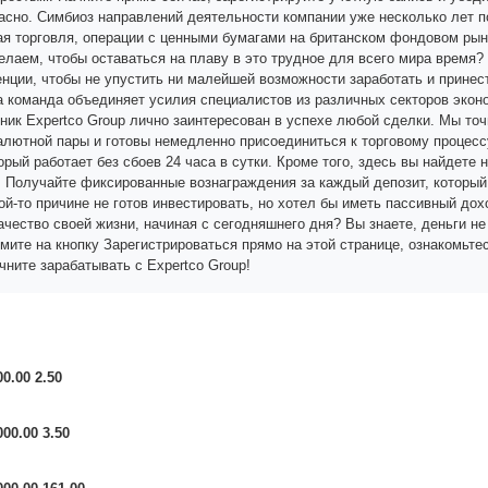
пасно. Симбиоз направлений деятельности компании уже несколько лет п
я торговля, операции с ценными бумагами на британском фондовом рын
делаем, чтобы оставаться на плаву в это трудное для всего мира время?
нции, чтобы не упустить ни малейшей возможности заработать и принест
а команда объединяет усилия специалистов из различных секторов экон
ник Expertco Group лично заинтересован в успехе любой сделки. Мы то
алютной пары и готовы немедленно присоединиться к торговому процесс
орый работает без сбоев 24 часа в сутки. Кроме того, здесь вы найдет
 Получайте фиксированные вознаграждения за каждый депозит, который 
кой-то причине не готов инвестировать, но хотел бы иметь пассивный до
ачество своей жизни, начиная с сегодняшнего дня? Вы знаете, деньги не
жмите на кнопку Зарегистрироваться прямо на этой странице, ознакомьт
чните зарабатывать с Expertco Group!
00.00 2.50
000.00 3.50