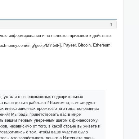
1
целью информирования и не является призывом к действию.
], Payeer, Bitcoin, Ethereum,
ец, устали от всевозможных подозрительных
ока ваши деньги работают? Возможно, вам следует
ых инвестиционных проектов этого года, основанных
ения! Мы рады приветствовать вас в мире
быть вашим первым уверенным шагом к финансовому
ов, независимо от того, в какой стране вы живете и
позаботились о том, чтобы ваше участие было
тесь, что зарабатывать деньги в Интернете очень