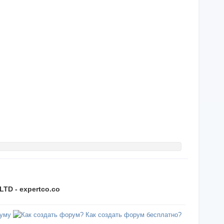
TD - expertco.co
уму