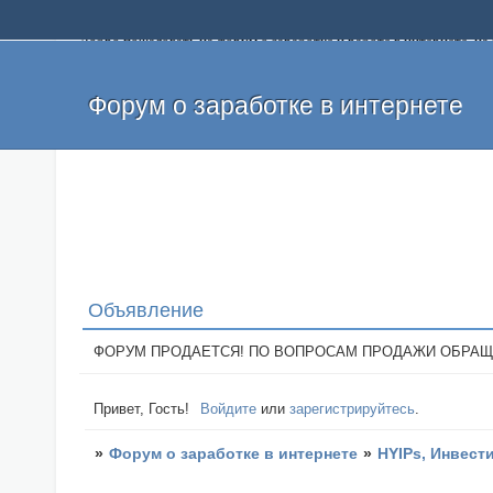
Добро пожаловать на форум о заработке и работе в интернете, 
собственных денег. На форуме вы найдете полезную информацию 
и оставлять свои отзывы. Если вы знаете, что определенный проек
легкие деньги без вложений и регистрации уже сегодня. Создавай
Форум о заработке в интернете
Объявление
ФОРУМ ПРОДАЕТСЯ! ПО ВОПРОСАМ ПРОДАЖИ ОБРАЩАТЬСЯ: 
Привет, Гость!
Войдите
или
зарегистрируйтесь
.
»
Форум о заработке в интернете
»
HYIPs, Инвест