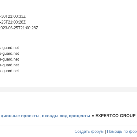
6-30T21:00:33Z
6-25T21:00:28Z
 2023-06-25T21:00:28Z
-guard.net
-guard.net
-guard.net
-guard.net
-guard.net
иционные проекты, вклады под проценты
»
EXPERTCO GROUP L
Создать форум
|
Помощь по фор