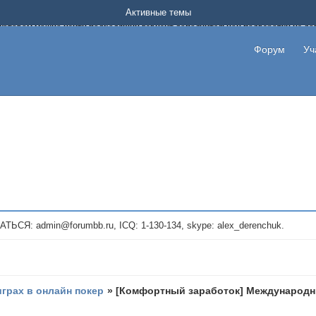
Форум о заработке в интернете без вложения денег.
Активные темы
на котором можно найти подходящий вариант дополнительной подработки на д
про сайты и проекты, предоставляющие удаленную работу и быстрый заработок
т или сайт не платит, то указывайте в теме что это лохотрон, чтобы другие по
Форум
Уч
те новые темы, размещайте объявления со своими пригласительными ссылками и
admin@forumbb.ru, ICQ: 1-130-134, skype: alex_derenchuk.
играх в онлайн покер
»
[Комфортный заработок] Международ