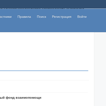
ому с высоким доходом помимо основной работы, не вкладывая
 в сети интернет, а также сможете участвовать в их обсуждении
льзователи не попались на развод. Вы сможете начать зарабатывать
астники
Правила
Поиск
Регистрация
Войти
 первая прибыль не заставит себя долго ждать.
ный фонд взаимопомощи