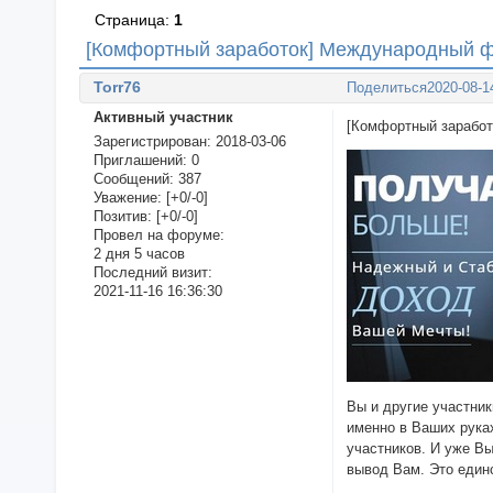
Страница:
1
[Комфортный заработок] Международный 
Torr76
Поделиться
2020-08-1
Активный участник
[Комфортный зара
Зарегистрирован
: 2018-03-06
Приглашений:
0
Сообщений:
387
Уважение:
[+0/-0]
Позитив:
[+0/-0]
Провел на форуме:
2 дня 5 часов
Последний визит:
2021-11-16 16:36:30
Вы и другие участник
именно в Ваших руках
участников. И уже Вы
вывод Вам. Это един