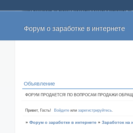
Добро пожаловать на форум о заработке и работе в интернете, 
собственных денег. На форуме вы найдете полезную информацию 
и оставлять свои отзывы. Если вы знаете, что определенный проек
легкие деньги без вложений и регистрации уже сегодня. Создавай
Форум о заработке в интернете
Объявление
ФОРУМ ПРОДАЕТСЯ! ПО ВОПРОСАМ ПРОДАЖИ ОБРАЩАТЬСЯ: 
Привет, Гость!
Войдите
или
зарегистрируйтесь
.
»
Форум о заработке в интернете
»
Заработок на 