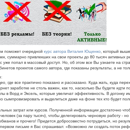
нам поможет очередной
курс автора Виталия Ющенко
, который выше
ек, суммарно привлекших на свои проекты до 80 тысяч активных 
с уже попал в массовый доступ. Но, об этом все Вы узнаете на стр
бинетов проектов самого автора, где показаны результаты, а не тол
е:
део, где все практично показано и рассказано. Куда жать, куда пере
рнет заработке не столь важен, как то, насколько Вы будете идти п
лы в Ворд и Эксель, которые увеличат эффективность. В догонку и
но сымпровизировать и выделиться даже на фоне тех кто будет пол
ельных затрат или курсов. Полученной информации достаточно что
человек (за пару тысяч), чтобы делегировать черновую работу - но
, обманов и прочего! Придется добросовестно потрудиться, но резу
 первом письме я Вас спрашивал: «Возможно ли создать поток реф