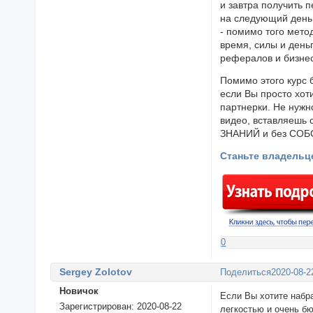
и завтра получить 
на следующий день
- помимо того метод
время, силы и день
рефералов и бизнес
Помимо этого курс 
если Вы просто хот
партнерки. Не нужн
видео, вставляешь 
ЗНАНИЙ и без СОБ
Станьте владельце
0
Sergey Zolotov
Поделиться
2020-08-2
Новичок
Если Вы хотите набр
Зарегистрирован
: 2020-08-22
легкостью и очень б