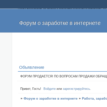
Добро пожаловать на форум о заработке и работе в интернете, 
собственных денег. На форуме вы найдете полезную информацию 
и оставлять свои отзывы. Если вы знаете, что определенный проек
легкие деньги без вложений и регистрации уже сегодня. Создавай
Форум о заработке в интернете
Объявление
ФОРУМ ПРОДАЕТСЯ! ПО ВОПРОСАМ ПРОДАЖИ ОБРАЩАТЬСЯ: 
Привет, Гость!
Войдите
или
зарегистрируйтесь
.
»
Форум о заработке в интернете
»
Работа, зараб