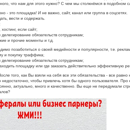
го, что нам для этого нужно? С чем мы столкнёмся в подобном с
но - это площадка! И не важно, сайт, канал или группа в соцсетях.
ать, вести и содержать.
:
 хостинг, если сайт;
и делегирование обязательств сотрудникам;
ские и прочие моменты и т.д.
димо позаботиться о своей медийности и популярности, т.е. реклам
му и покупку траффика;
и делегирование обязательств сотрудникам;
находить площадку или где заказать действительно эффективную рек
 После того, как Вы взяли на себя все эти обязательства - все равно
го недостаточно, чтобы привлечь хотя бы одного пользователя. Про
тоянно, актуально, много и качественно. Вы еще не передумали ст
алов?