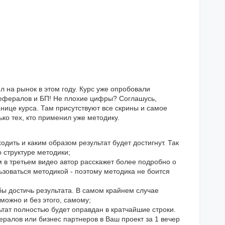
л на рынок в этом году. Курс уже опробовали
рефералов и БП! Не плохие цифры? Соглашусь,
анице курса. Там присутствуют все скрины и самое
ько тех, кто применил уже методику.
ходить и каким образом результат будет достигнут. Так
о структуре методики;
м в третьем видео автор расскажет более подробно о
ьзоваться методикой - поэтому методика не боится
бы достичь результата. В самом крайнем случае
 можно и без этого, самому;
льтат полностью будет оправдан в кратчайшие строки.
ералов или бизнес партнеров в Ваш проект за 1 вечер