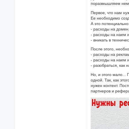
поразмышляем немно
Первое, что нам нуж
Ее необходимо созд
А это потенциально
- расходы на домен,
- расходы на наем 
- вникать в техниче
После этого, необхо
- расходы на рекла
- расходы на наем 
- разобраться, как 
Но, и этого мало...
одной. Так, как это
нужен контент. Пос
партнеров и рефер