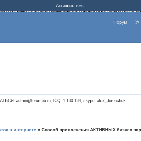
Форум о заработке в интернете без вложения денег.
Активные темы
на котором можно найти подходящий вариант дополнительной подработки на д
про сайты и проекты, предоставляющие удаленную работу и быстрый заработок
т или сайт не платит, то указывайте в теме что это лохотрон, чтобы другие по
Форум
Уч
те новые темы, размещайте объявления со своими пригласительными ссылками и
admin@forumbb.ru, ICQ: 1-130-134, skype: alex_derenchuk.
оток в интернете
»
Способ привлечения АКТИВНЫХ бизнес пар