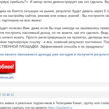
первую прибыль?». И автор четко демонстрирует как это сделать. 
;
ика не боится ситуации на рынке, результат будет давать через 5-
ги на настройку сайтов, реклам или новых знаний - Вы построите
 партнеров на всю жизнь!
будет полезен Вам, даже если Вы еще никогда не занимались прив
ите построить пассивный доход, но не знаете, как это сделать. Ве
о ничего искать. Просто регистрируешься на проектах, делаешь в
свою партнерскую ссылку - и все, пожинай результат постоянно. 
СТВЕННОЙ ПЛОЩАДКИ. Эффективней способа и не придумать!
м своего пассивного дохода уже сегодня и получите результат
2 10:46:11
ать живых и реальных подписчиков в Телеграмм Канал, группу или сооб
юджетно сделать это на проекте
https://buxland.ru