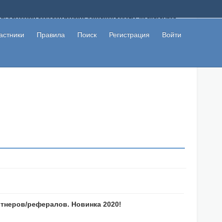
ому с высоким доходом помимо основной работы, не вкладывая
 в сети интернет, а также сможете участвовать в их обсуждении
льзователи не попались на развод. Вы сможете начать зарабатывать
астники
Правила
Поиск
Регистрация
Войти
 первая прибыль не заставит себя долго ждать.
тнеров/рефералов. Новинка 2020!