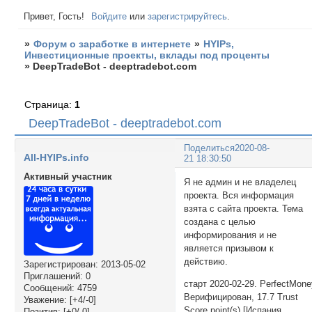
Привет, Гость!
Войдите
или
зарегистрируйтесь
.
»
Форум о заработке в интернете
»
HYIPs,
Инвестиционные проекты, вклады под проценты
»
DeepTradeBot - deeptradebot.com
Страница:
1
DeepTradeBot - deeptradebot.com
Поделиться
2020-08-
All-HYIPs.info
21 18:30:50
Активный участник
Я не админ и не владелец
проекта. Вся информация
взята с сайта проекта. Тема
создана с целью
информирования и не
является призывом к
действию.
Зарегистрирован
: 2013-05-02
Приглашений:
0
старт 2020-02-29. PerfectMon
Сообщений:
4759
Верифицирован, 17.7 Trust
Уважение:
[+4/-0]
Score point(s) [Испания
Позитив:
[+0/-0]