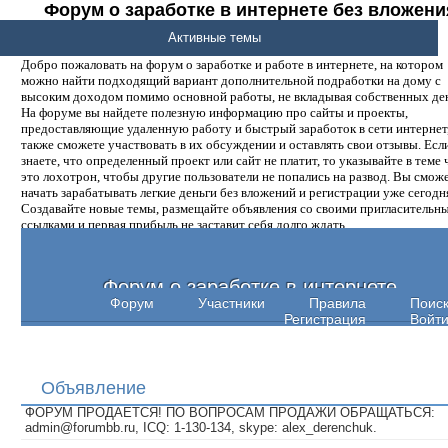
Форум о заработке в интернете без вложени
денег.
Активные темы
Добро пожаловать на форум о заработке и работе в интернете, на котором
можно найти подходящий вариант дополнительной подработки на дому с
высоким доходом помимо основной работы, не вкладывая собственных ден
На форуме вы найдете полезную информацию про сайты и проекты,
предоставляющие удаленную работу и быстрый заработок в сети интернет,
также сможете участвовать в их обсуждении и оставлять свои отзывы. Есл
знаете, что определенный проект или сайт не платит, то указывайте в теме 
это лохотрон, чтобы другие пользователи не попались на развод. Вы смож
начать зарабатывать легкие деньги без вложений и регистрации уже сегодн
Создавайте новые темы, размещайте объявления со своими пригласительн
ссылками и первая прибыль не заставит себя долго ждать.
Форум о заработке в интернете
Форум
Участники
Правила
Поис
Регистрация
Войт
Объявление
ФОРУМ ПРОДАЕТСЯ! ПО ВОПРОСАМ ПРОДАЖИ ОБРАЩАТЬСЯ:
admin@forumbb.ru, ICQ: 1-130-134, skype: alex_derenchuk.