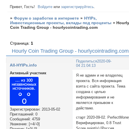
Привет, Гость!
Войдите
или
зарегистрируйтесь
.
»
Форум о заработке в интернете
»
HYIPs,
Инвестиционные проекты, вклады под проценты
»
Hourl
Coin Trading Group - hourlycointrading.com
Страница:
1
Hourly Coin Trading Group - hourlycointrading.com
Поделиться
2020-09-
All-HYIPs.info
04 21:04:13
Активный участник
Я не админ и не владелец
проекта. Вся информация
взята с сайта проекта. Тема
создана с целью
информирования и не
является призывом к
действию.
Зарегистрирован
: 2013-05-02
Приглашений:
0
старт 2020-09-02. PerfectMon
Сообщений:
4759
Верифицирован, 0.8 Trust
Уважение:
[+4/-0]
Score point(s) [Россия
Позитив:
[+0/-0]