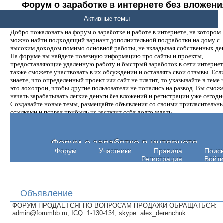
Форум о заработке в интернете без вложени
денег.
Активные темы
Добро пожаловать на форум о заработке и работе в интернете, на котором
можно найти подходящий вариант дополнительной подработки на дому с
высоким доходом помимо основной работы, не вкладывая собственных ден
На форуме вы найдете полезную информацию про сайты и проекты,
предоставляющие удаленную работу и быстрый заработок в сети интернет,
также сможете участвовать в их обсуждении и оставлять свои отзывы. Есл
знаете, что определенный проект или сайт не платит, то указывайте в теме 
это лохотрон, чтобы другие пользователи не попались на развод. Вы смож
начать зарабатывать легкие деньги без вложений и регистрации уже сегодн
Создавайте новые темы, размещайте объявления со своими пригласительн
ссылками и первая прибыль не заставит себя долго ждать.
Форум о заработке в интернете
Форум
Участники
Правила
Поис
Регистрация
Войт
Объявление
ФОРУМ ПРОДАЕТСЯ! ПО ВОПРОСАМ ПРОДАЖИ ОБРАЩАТЬСЯ:
admin@forumbb.ru, ICQ: 1-130-134, skype: alex_derenchuk.