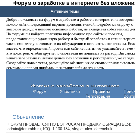
Форум о заработке в интернете без вложени
денег.
Активные темы
Добро пожаловать на форум о заработке и работе в интернете, на котором
можно найти подходящий вариант дополнительной подработки на дому с
высоким доходом помимо основной работы, не вкладывая собственных ден
На форуме вы найдете полезную информацию про сайты и проекты,
предоставляющие удаленную работу и быстрый заработок в сети интернет,
также сможете участвовать в их обсуждении и оставлять свои отзывы. Есл
знаете, что определенный проект или сайт не платит, то указывайте в теме 
это лохотрон, чтобы другие пользователи не попались на развод. Вы смож
начать зарабатывать легкие деньги без вложений и регистрации уже сегодн
Создавайте новые темы, размещайте объявления со своими пригласительн
ссылками и первая прибыль не заставит себя долго ждать.
Форум о заработке в интернете
Форум
Участники
Правила
Поис
Регистрация
Войт
Объявление
ФОРУМ ПРОДАЕТСЯ! ПО ВОПРОСАМ ПРОДАЖИ ОБРАЩАТЬСЯ:
admin@forumbb.ru, ICQ: 1-130-134, skype: alex_derenchuk.