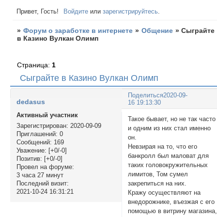
Привет, Гость!
Войдите
или
зарегистрируйтесь
.
»
Форум о заработке в интернете
»
Общение
»
Сыграйте
в Казино Вулкан Олимп
Страница:
1
Сыграйте в Казино Вулкан Олимп
Поделиться
2020-09-
dedasus
16 19:13:30
Активный участник
Такое бывает, но не так часто
Зарегистрирован
: 2020-09-09
и одним из них стал именно
Приглашений:
0
он.
Сообщений:
169
Невзирая на то, что его
Уважение:
[+0/-0]
банкролл был маловат для
Позитив:
[+0/-0]
таких головокружительных
Провел на форуме:
лимитов, Том сумел
3 часа 27 минут
закрепиться на них.
Последний визит:
2021-10-24 16:31:21
Кражу осуществляют на
внедорожнике, въезжая с его
помощью в витрину магазина