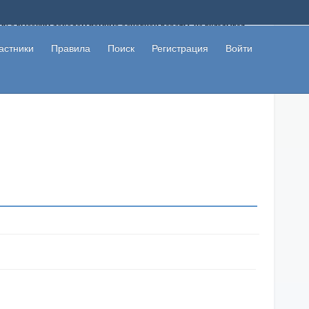
ому с высоким доходом помимо основной работы, не вкладывая
 в сети интернет, а также сможете участвовать в их обсуждении
льзователи не попались на развод. Вы сможете начать зарабатывать
астники
Правила
Поиск
Регистрация
Войти
 первая прибыль не заставит себя долго ждать.