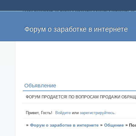
Добро пожаловать на форум о заработке и работе в интернете, 
собственных денег. На форуме вы найдете полезную информацию 
и оставлять свои отзывы. Если вы знаете, что определенный проек
легкие деньги без вложений и регистрации уже сегодня. Создавай
Форум о заработке в интернете
Объявление
ФОРУМ ПРОДАЕТСЯ! ПО ВОПРОСАМ ПРОДАЖИ ОБРАЩАТЬСЯ: 
Привет, Гость!
Войдите
или
зарегистрируйтесь
.
»
Форум о заработке в интернете
»
Общение
»
По