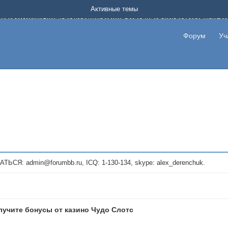
Форум о заработке в интернете без вложения денег.
Активные темы
на котором можно найти подходящий вариант дополнительной подработки на д
про сайты и проекты, предоставляющие удаленную работу и быстрый заработок
т или сайт не платит, то указывайте в теме что это лохотрон, чтобы другие по
Форум
Уч
те новые темы, размещайте объявления со своими пригласительными ссылками и
admin@forumbb.ru, ICQ: 1-130-134, skype: alex_derenchuk.
лучите бонусы от казино Чудо Слотс