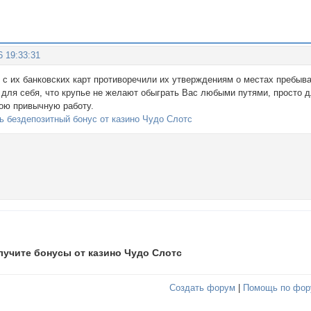
6 19:33:31
 с их банковских карт противоречили их утверждениям о местах пребыва
 для себя, что крупье не желают обыграть Вас любыми путями, просто д
ою привычную работу.
ть бездепозитный бонус от казино Чудо Слотс
лучите бонусы от казино Чудо Слотс
Создать форум
|
Помощь по фор