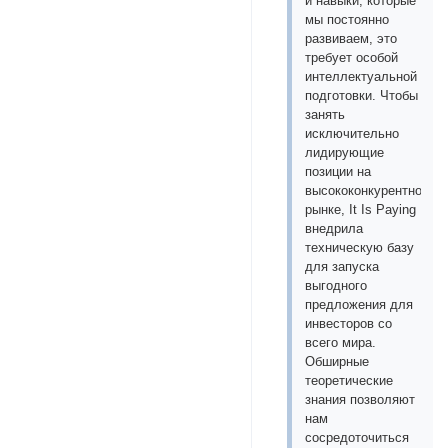
и навыки, которые
мы постоянно
развиваем, это
требует особой
интеллектуальной
подготовки. Чтобы
занять
исключительно
лидирующие
позиции на
высококонкурентном
рынке, It Is Paying
внедрила
техническую базу
для запуска
выгодного
предложения для
инвесторов со
всего мира.
Обширные
теоретические
знания позволяют
нам
сосредоточиться