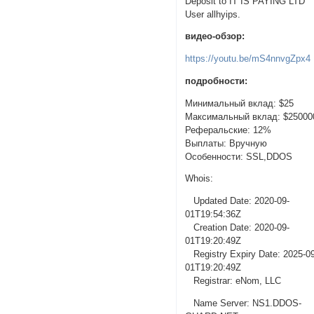
Deposit to IT IS PAYING LTD
User allhyips.
видео-обзор:
https://youtu.be/mS4nnvgZpx4
подробности:
Минимальный вклад: $25
Максимальный вклад: $25000
Реферальские: 12%
Выплаты: Вручную
Особенности: SSL,DDOS
Whois:
Updated Date: 2020-09-
01T19:54:36Z
Creation Date: 2020-09-
01T19:20:49Z
Registry Expiry Date: 2025-0
01T19:20:49Z
Registrar: eNom, LLC
Name Server: NS1.DDOS-