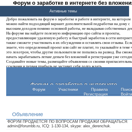
Форум о заработке в интернете без вложени
денег.
Активные темы
Добро пожаловать на форум о заработке и работе в интернете, на котором
можно найти подходящий вариант дополнительной подработки на дому с
высоким доходом помимо основной работы, не вкладывая собственных ден
На форуме вы найдете полезную информацию про сайты и проекты,
предоставляющие удаленную работу и быстрый заработок в сети интернет,
также сможете участвовать в их обсуждении и оставлять свои отзывы. Есл
знаете, что определенный проект или сайт не платит, то указывайте в теме 
это лохотрон, чтобы другие пользователи не попались на развод. Вы смож
начать зарабатывать легкие деньги без вложений и регистрации уже сегодн
Создавайте новые темы, размещайте объявления со своими пригласительн
ссылками и первая прибыль не заставит себя долго ждать.
Форум о заработке в интернете
Форум
Участники
Правила
Поис
Регистрация
Войт
Объявление
ФОРУМ ПРОДАЕТСЯ! ПО ВОПРОСАМ ПРОДАЖИ ОБРАЩАТЬСЯ:
admin@forumbb.ru, ICQ: 1-130-134, skype: alex_derenchuk.