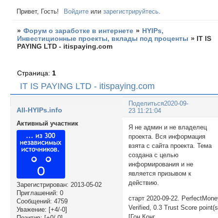
Привет, Гость!
Войдите
или
зарегистрируйтесь
.
»
Форум о заработке в интернете
»
HYIPs,
Инвестиционные проекты, вклады под проценты
»
IT IS
PAYING LTD - itispaying.com
Страница:
1
IT IS PAYING LTD - itispaying.com
Поделиться
2020-09-
All-HYIPs.info
23 11:21:04
Активный участник
Я не админ и не владелец
проекта. Вся информация
взята с сайта проекта. Тема
создана с целью
информирования и не
является призывом к
действию.
Зарегистрирован
: 2013-05-02
Приглашений:
0
старт 2020-09-22. PerfectMon
Сообщений:
4759
Verified, 0.3 Trust Score point(s
Уважение:
[+4/-0]
[Гон Конг
Позитив:
[+0/-0]