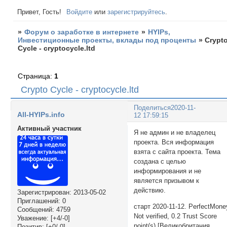
Привет, Гость!
Войдите
или
зарегистрируйтесь
.
»
Форум о заработке в интернете
»
HYIPs,
Инвестиционные проекты, вклады под проценты
»
Crypt
Cycle - cryptocycle.ltd
Страница:
1
Crypto Cycle - cryptocycle.ltd
Поделиться
2020-11-
All-HYIPs.info
12 17:59:15
Активный участник
Я не админ и не владелец
проекта. Вся информация
взята с сайта проекта. Тема
создана с целью
информирования и не
является призывом к
действию.
Зарегистрирован
: 2013-05-02
Приглашений:
0
старт 2020-11-12. PerfectMone
Сообщений:
4759
Not verified, 0.2 Trust Score
Уважение:
[+4/-0]
point(s) [Великобритания
Позитив:
[+0/-0]