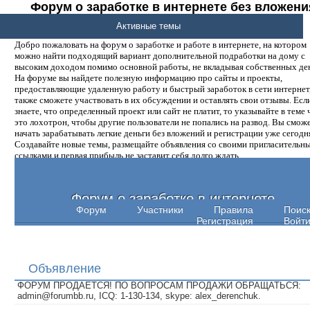
Форум о заработке в интернете без вложени
денег.
Активные темы
Добро пожаловать на форум о заработке и работе в интернете, на котором
можно найти подходящий вариант дополнительной подработки на дому с
высоким доходом помимо основной работы, не вкладывая собственных ден
На форуме вы найдете полезную информацию про сайты и проекты,
предоставляющие удаленную работу и быстрый заработок в сети интернет,
также сможете участвовать в их обсуждении и оставлять свои отзывы. Есл
знаете, что определенный проект или сайт не платит, то указывайте в теме 
это лохотрон, чтобы другие пользователи не попались на развод. Вы смож
начать зарабатывать легкие деньги без вложений и регистрации уже сегодн
Создавайте новые темы, размещайте объявления со своими пригласительн
ссылками и первая прибыль не заставит себя долго ждать.
Форум о заработке в интернете
Форум
Участники
Правила
Поис
Регистрация
Войт
Объявление
ФОРУМ ПРОДАЕТСЯ! ПО ВОПРОСАМ ПРОДАЖИ ОБРАЩАТЬСЯ:
admin@forumbb.ru, ICQ: 1-130-134, skype: alex_derenchuk.