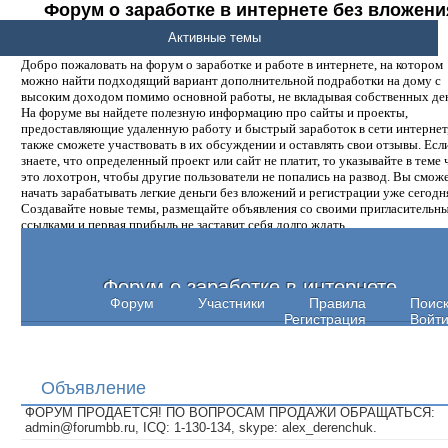
Форум о заработке в интернете без вложени
денег.
Активные темы
Добро пожаловать на форум о заработке и работе в интернете, на котором
можно найти подходящий вариант дополнительной подработки на дому с
высоким доходом помимо основной работы, не вкладывая собственных ден
На форуме вы найдете полезную информацию про сайты и проекты,
предоставляющие удаленную работу и быстрый заработок в сети интернет,
также сможете участвовать в их обсуждении и оставлять свои отзывы. Есл
знаете, что определенный проект или сайт не платит, то указывайте в теме 
это лохотрон, чтобы другие пользователи не попались на развод. Вы смож
начать зарабатывать легкие деньги без вложений и регистрации уже сегодн
Создавайте новые темы, размещайте объявления со своими пригласительн
ссылками и первая прибыль не заставит себя долго ждать.
Форум о заработке в интернете
Форум
Участники
Правила
Поис
Регистрация
Войт
Объявление
ФОРУМ ПРОДАЕТСЯ! ПО ВОПРОСАМ ПРОДАЖИ ОБРАЩАТЬСЯ:
admin@forumbb.ru, ICQ: 1-130-134, skype: alex_derenchuk.