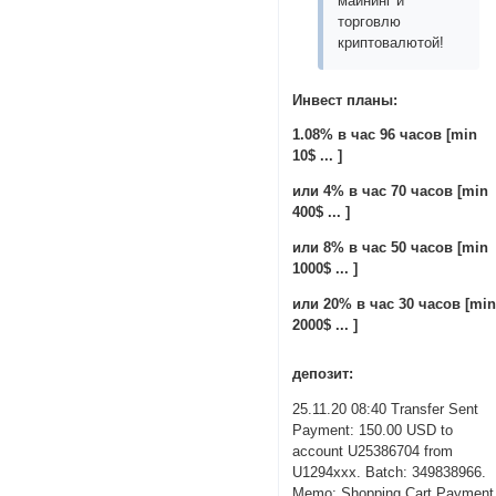
майнинг и
торговлю
криптовалютой!
Инвест планы:
1.08% в час 96 часов [min
10$ ... ]
или 4% в час 70 часов [min
400$ ... ]
или 8% в час 50 часов [min
1000$ ... ]
или 20% в час 30 часов [mi
2000$ ... ]
депозит:
25.11.20 08:40 Transfer Sent
Payment: 150.00 USD to
account U25386704 from
U1294xxx. Batch: 349838966.
Memo: Shopping Cart Payment