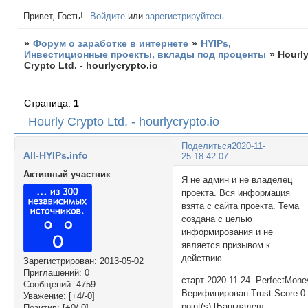
Привет, Гость!
Войдите
или
зарегистрируйтесь
.
»
Форум о заработке в интернете
»
HYIPs,
Инвестиционные проекты, вклады под проценты
»
Hourl
Crypto Ltd. - hourlycrypto.io
Страница:
1
Hourly Crypto Ltd. - hourlycrypto.io
Поделиться
2020-11-
All-HYIPs.info
25 18:42:07
Активный участник
Я не админ и не владелец
проекта. Вся информация
взята с сайта проекта. Тема
создана с целью
информирования и не
является призывом к
действию.
Зарегистрирован
: 2013-05-02
Приглашений:
0
старт 2020-11-24. PerfectMone
Сообщений:
4759
Верифицирован Trust Score 0
Уважение:
[+4/-0]
point(s) [Бангладеш
Позитив:
[+0/-0]