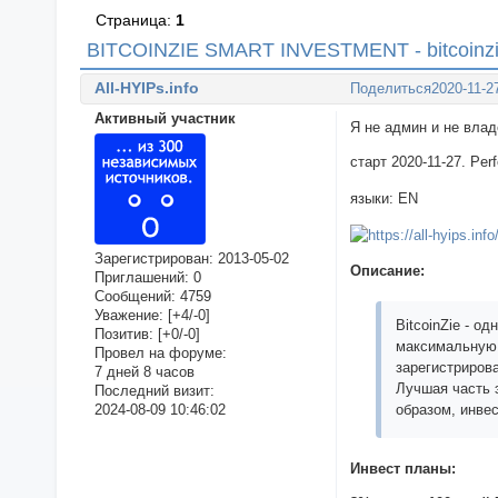
Страница:
1
BITCOINZIE SMART INVESTMENT - bitcoinz
All-HYIPs.info
Поделиться
2020-11-2
Активный участник
Я не админ и не вла
старт 2020-11-27. Per
языки: EN
Зарегистрирован
: 2013-05-02
Описание:
Приглашений:
0
Сообщений:
4759
Уважение:
[+4/-0]
BitcoinZie - о
Позитив:
[+0/-0]
максимальную а
Провел на форуме:
зарегистрирова
7 дней 8 часов
Лучшая часть э
Последний визит:
2024-08-09 10:46:02
образом, инвес
Инвест планы: