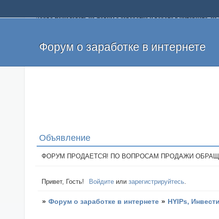
Добро пожаловать на форум о заработке и работе в интернете, 
собственных денег. На форуме вы найдете полезную информацию 
и оставлять свои отзывы. Если вы знаете, что определенный проек
легкие деньги без вложений и регистрации уже сегодня. Создавай
Форум о заработке в интернете
Объявление
ФОРУМ ПРОДАЕТСЯ! ПО ВОПРОСАМ ПРОДАЖИ ОБРАЩАТЬСЯ: 
Привет, Гость!
Войдите
или
зарегистрируйтесь
.
»
Форум о заработке в интернете
»
HYIPs, Инвест