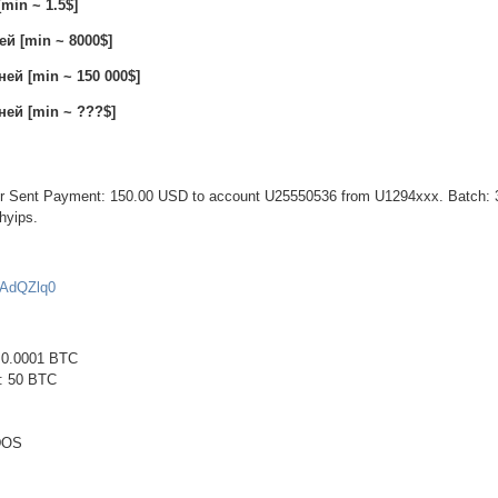
min ~ 1.5$]
ей [min ~ 8000$]
ней [min ~ 150 000$]
ней [min ~ ???$]
fer Sent Payment: 150.00 USD to account U25550536 from U1294xxx. Batch:
hyips.
ZAdQZlq0
 0.0001 BTC
: 50 BTC
DOS