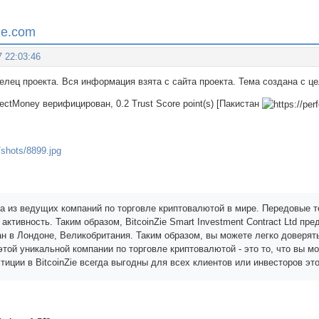
ie.com
7 22:03:46
делец проекта. Вся информация взята с сайта проекта. Тема создана с 
fectMoney верифицирован, 0.2 Trust Score point(s) [Пакистан
дна из ведущих компаний по торговле криптовалютой в мире. Передовые 
ктивность. Таким образом, BitcoinZie Smart Investment Contract Ltd пре
н в Лондоне, Великобритания. Таким образом, вы можете легко доверять 
той уникальной компании по торговле криптовалютой - это то, что вы м
тиции в BitcoinZie всегда выгодны для всех клиентов или инвесторов э