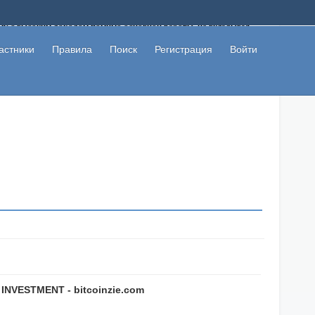
ому с высоким доходом помимо основной работы, не вкладывая
 в сети интернет, а также сможете участвовать в их обсуждении
льзователи не попались на развод. Вы сможете начать зарабатывать
астники
Правила
Поиск
Регистрация
Войти
 первая прибыль не заставит себя долго ждать.
INVESTMENT - bitcoinzie.com