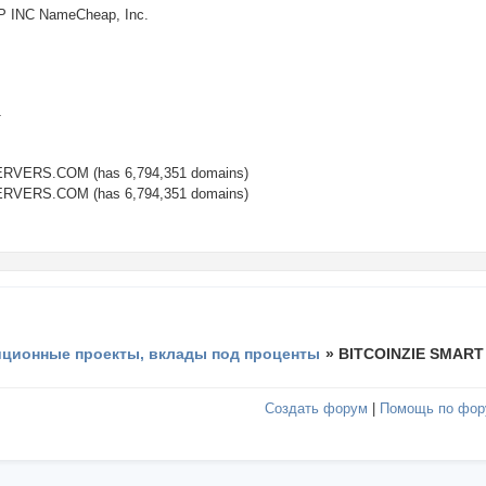
 INC NameCheap, Inc.
1
VERS.COM (has 6,794,351 domains)
VERS.COM (has 6,794,351 domains)
иционные проекты, вклады под проценты
»
BITCOINZIE SMART 
Создать форум
|
Помощь по фор