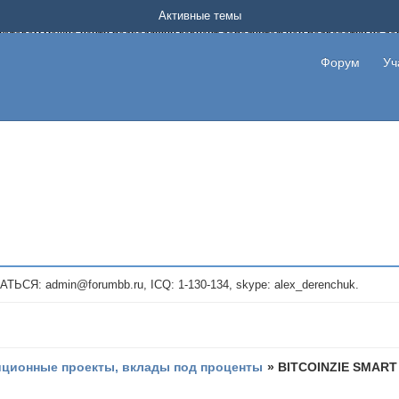
Форум о заработке в интернете без вложения денег.
Активные темы
на котором можно найти подходящий вариант дополнительной подработки на д
про сайты и проекты, предоставляющие удаленную работу и быстрый заработок
т или сайт не платит, то указывайте в теме что это лохотрон, чтобы другие по
Форум
Уч
те новые темы, размещайте объявления со своими пригласительными ссылками и
admin@forumbb.ru, ICQ: 1-130-134, skype: alex_derenchuk.
иционные проекты, вклады под проценты
»
BITCOINZIE SMART 