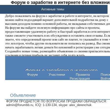
Форум о заработке в интернете без вложени
денег.
Активные темы
Добро пожаловать на форум о заработке и работе в интернете, на котором
можно найти подходящий вариант дополнительной подработки на дому с
высоким доходом помимо основной работы, не вкладывая собственных ден
На форуме вы найдете полезную информацию про сайты и проекты,
предоставляющие удаленную работу и быстрый заработок в сети интернет,
также сможете участвовать в их обсуждении и оставлять свои отзывы. Есл
знаете, что определенный проект или сайт не платит, то указывайте в теме 
это лохотрон, чтобы другие пользователи не попались на развод. Вы смож
начать зарабатывать легкие деньги без вложений и регистрации уже сегодн
Создавайте новые темы, размещайте объявления со своими пригласительн
ссылками и первая прибыль не заставит себя долго ждать.
Форум о заработке в интернете
Форум
Участники
Правила
Поис
Регистрация
Войт
Объявление
ФОРУМ ПРОДАЕТСЯ! ПО ВОПРОСАМ ПРОДАЖИ ОБРАЩАТЬСЯ:
admin@forumbb.ru, ICQ: 1-130-134, skype: alex_derenchuk.