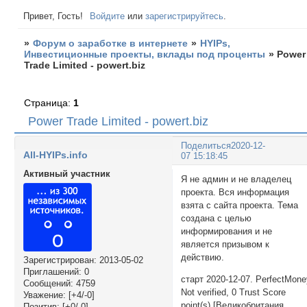
Привет, Гость!
Войдите
или
зарегистрируйтесь
.
»
Форум о заработке в интернете
»
HYIPs,
Инвестиционные проекты, вклады под проценты
»
Power
Trade Limited - powert.biz
Страница:
1
Power Trade Limited - powert.biz
Поделиться
2020-12-
All-HYIPs.info
07 15:18:45
Активный участник
Я не админ и не владелец
проекта. Вся информация
взята с сайта проекта. Тема
создана с целью
информирования и не
является призывом к
действию.
Зарегистрирован
: 2013-05-02
Приглашений:
0
старт 2020-12-07. PerfectMon
Сообщений:
4759
Not verified, 0 Trust Score
Уважение:
[+4/-0]
point(s) [Великобритания
Позитив:
[+0/-0]