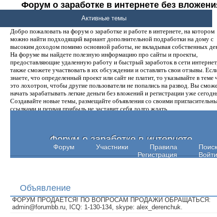
Форум о заработке в интернете без вложени
денег.
Активные темы
Добро пожаловать на форум о заработке и работе в интернете, на котором
можно найти подходящий вариант дополнительной подработки на дому с
высоким доходом помимо основной работы, не вкладывая собственных ден
На форуме вы найдете полезную информацию про сайты и проекты,
предоставляющие удаленную работу и быстрый заработок в сети интернет,
также сможете участвовать в их обсуждении и оставлять свои отзывы. Есл
знаете, что определенный проект или сайт не платит, то указывайте в теме 
это лохотрон, чтобы другие пользователи не попались на развод. Вы смож
начать зарабатывать легкие деньги без вложений и регистрации уже сегодн
Создавайте новые темы, размещайте объявления со своими пригласительн
ссылками и первая прибыль не заставит себя долго ждать.
Форум о заработке в интернете
Форум
Участники
Правила
Поис
Регистрация
Войт
Объявление
ФОРУМ ПРОДАЕТСЯ! ПО ВОПРОСАМ ПРОДАЖИ ОБРАЩАТЬСЯ:
admin@forumbb.ru, ICQ: 1-130-134, skype: alex_derenchuk.