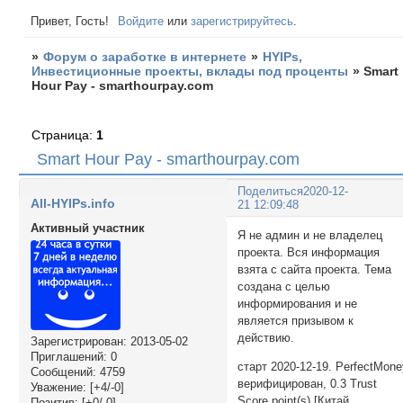
Привет, Гость!
Войдите
или
зарегистрируйтесь
.
»
Форум о заработке в интернете
»
HYIPs,
Инвестиционные проекты, вклады под проценты
»
Smart
Hour Pay - smarthourpay.com
Страница:
1
Smart Hour Pay - smarthourpay.com
Поделиться
2020-12-
All-HYIPs.info
21 12:09:48
Активный участник
Я не админ и не владелец
проекта. Вся информация
взята с сайта проекта. Тема
создана с целью
информирования и не
является призывом к
действию.
Зарегистрирован
: 2013-05-02
Приглашений:
0
старт 2020-12-19. PerfectMon
Сообщений:
4759
верифицирован, 0.3 Trust
Уважение:
[+4/-0]
Score point(s) [Китай
Позитив:
[+0/-0]