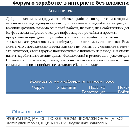
Форум о заработке в интернете без вложени
денег.
Активные темы
Добро пожаловать на форум о заработке и работе в интернете, на котором
можно найти подходящий вариант дополнительной подработки на дому с
высоким доходом помимо основной работы, не вкладывая собственных ден
На форуме вы найдете полезную информацию про сайты и проекты,
предоставляющие удаленную работу и быстрый заработок в сети интернет,
также сможете участвовать в их обсуждении и оставлять свои отзывы. Есл
знаете, что определенный проект или сайт не платит, то указывайте в теме 
это лохотрон, чтобы другие пользователи не попались на развод. Вы смож
начать зарабатывать легкие деньги без вложений и регистрации уже сегодн
Создавайте новые темы, размещайте объявления со своими пригласительн
ссылками и первая прибыль не заставит себя долго ждать.
Форум о заработке в интернете
Форум
Участники
Правила
Поис
Регистрация
Войт
Объявление
ФОРУМ ПРОДАЕТСЯ! ПО ВОПРОСАМ ПРОДАЖИ ОБРАЩАТЬСЯ:
admin@forumbb.ru, ICQ: 1-130-134, skype: alex_derenchuk.