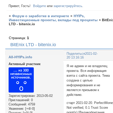
Привет, Гость!
Войдите
или
зарегистрируйтесь
.
»
Форум о заработке в интернете
»
HYIPs,
Инвестиционные проекты, вклады под проценты
»
BitEni
LTD - bitenix.io
Страница:
1
BitEnix LTD - bitenix.io
Поделиться
2021-02-
All-HYIPs.info
20 13:16:16
Активный участник
Я не админ и не владелец
проекта. Вся информация
взята с сайта проекта. Тема
создана с целью
информирования и не
является призывом к
действию.
Зарегистрирован
: 2013-05-02
Приглашений:
0
старт 2021-02-20. PerfectMon
Сообщений:
4759
Not verified, 0.1 Trust Score
Уважение:
[+4/-0]
point(s) [Великобритания
Позитив:
[+0/-0]