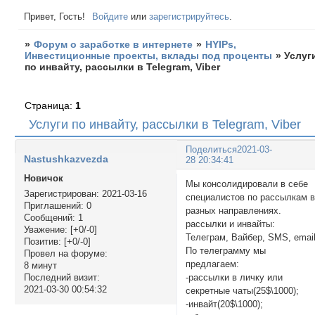
Привет, Гость!
Войдите
или
зарегистрируйтесь
.
»
Форум о заработке в интернете
»
HYIPs,
Инвестиционные проекты, вклады под проценты
»
Услуг
по инвайту, рассылки в Telegram, Viber
Страница:
1
Услуги по инвайту, рассылки в Telegram, Viber
Поделиться
2021-03-
Nastushkazvezda
28 20:34:41
Новичок
Мы консолидировали в себе
Зарегистрирован
: 2021-03-16
специалистов по рассылкам 
Приглашений:
0
разных направлениях.
Сообщений:
1
рассылки и инвайты:
Уважение:
[+0/-0]
Телеграм, Вайбер, SMS, emai
Позитив:
[+0/-0]
По телеграмму мы
Провел на форуме:
предлагаем:
8 минут
-рассылки в личку или
Последний визит:
2021-03-30 00:54:32
секретные чаты(25$\1000);
-инвайт(20$\1000);