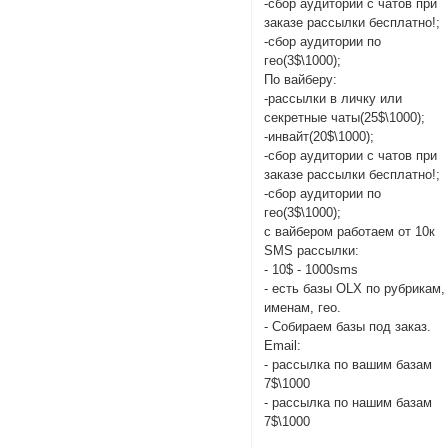
-сбор аудитории с чатов при
заказе рассылки бесплатно!;
-сбор аудитории по
гео(3$\1000);
По вайберу:
-рассылки в личку или
секретные чаты(25$\1000);
-инвайт(20$\1000);
-сбор аудитории с чатов при
заказе рассылки бесплатно!;
-сбор аудитории по
гео(3$\1000);
с вайбером работаем от 10к
SMS рассылки:
- 10$ - 1000sms
- есть базы OLX по рубрикам,
именам, гео.
- Собираем базы под заказ.
Email:
- рассылка по вашим базам
7$\1000
- рассылка по нашим базам
7$\1000