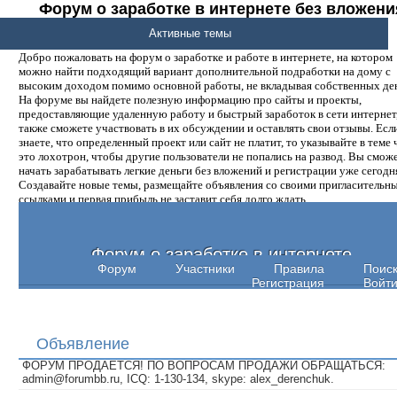
Форум о заработке в интернете без вложени
денег.
Активные темы
Добро пожаловать на форум о заработке и работе в интернете, на котором
можно найти подходящий вариант дополнительной подработки на дому с
высоким доходом помимо основной работы, не вкладывая собственных ден
На форуме вы найдете полезную информацию про сайты и проекты,
предоставляющие удаленную работу и быстрый заработок в сети интернет,
также сможете участвовать в их обсуждении и оставлять свои отзывы. Есл
знаете, что определенный проект или сайт не платит, то указывайте в теме 
это лохотрон, чтобы другие пользователи не попались на развод. Вы смож
начать зарабатывать легкие деньги без вложений и регистрации уже сегодн
Создавайте новые темы, размещайте объявления со своими пригласительн
ссылками и первая прибыль не заставит себя долго ждать.
Форум о заработке в интернете
Форум
Участники
Правила
Поис
Регистрация
Войт
Объявление
ФОРУМ ПРОДАЕТСЯ! ПО ВОПРОСАМ ПРОДАЖИ ОБРАЩАТЬСЯ:
admin@forumbb.ru, ICQ: 1-130-134, skype: alex_derenchuk.