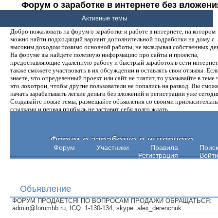
Форум о заработке в интернете без вложени
денег.
Активные темы
Добро пожаловать на форум о заработке и работе в интернете, на котором
можно найти подходящий вариант дополнительной подработки на дому с
высоким доходом помимо основной работы, не вкладывая собственных ден
На форуме вы найдете полезную информацию про сайты и проекты,
предоставляющие удаленную работу и быстрый заработок в сети интернет,
также сможете участвовать в их обсуждении и оставлять свои отзывы. Есл
знаете, что определенный проект или сайт не платит, то указывайте в теме 
это лохотрон, чтобы другие пользователи не попались на развод. Вы смож
начать зарабатывать легкие деньги без вложений и регистрации уже сегодн
Создавайте новые темы, размещайте объявления со своими пригласительн
ссылками и первая прибыль не заставит себя долго ждать.
Форум о заработке в интернете
Форум
Участники
Правила
Поис
Регистрация
Войт
Объявление
ФОРУМ ПРОДАЕТСЯ! ПО ВОПРОСАМ ПРОДАЖИ ОБРАЩАТЬСЯ:
admin@forumbb.ru, ICQ: 1-130-134, skype: alex_derenchuk.