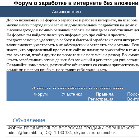
Форум о заработке в интернете без вложени
денег.
Активные темы
Добро пожаловать на форум о заработке и работе в интернете, на котором
можно найти подходящий вариант дополнительной подработки на дому с
высоким доходом помимо основной работы, не вкладывая собственных ден
На форуме вы найдете полезную информацию про сайты и проекты,
предоставляющие удаленную работу и быстрый заработок в сети интернет,
также сможете участвовать в их обсуждении и оставлять свои отзывы. Есл
знаете, что определенный проект или сайт не платит, то указывайте в теме 
это лохотрон, чтобы другие пользователи не попались на развод. Вы смож
начать зарабатывать легкие деньги без вложений и регистрации уже сегодн
Создавайте новые темы, размещайте объявления со своими пригласительн
ссылками и первая прибыль не заставит себя долго ждать.
Форум о заработке в интернете
Форум
Участники
Правила
Поис
Регистрация
Войт
Объявление
ФОРУМ ПРОДАЕТСЯ! ПО ВОПРОСАМ ПРОДАЖИ ОБРАЩАТЬСЯ:
admin@forumbb.ru, ICQ: 1-130-134, skype: alex_derenchuk.