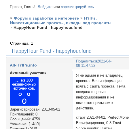
Привет, Гость!
Войдите
или
зарегистрируйтесь
.
»
Форум о заработке в интернете
»
HYIPs,
Инвестиционные проекты, вклады под проценты
»
HappyHour Fund - happyhour.fund
Страница:
1
HappyHour Fund - happyhour.fund
Поделиться
2021-04-
All-HYIPs.info
08 11:47:32
Активный участник
Я не админ и не владелец
проекта. Вся информация
взята с сайта проекта. Тема
создана с целью
информирования и не
является призывом к
действию.
Зарегистрирован
: 2013-05-02
Приглашений:
0
старт 2021-04-02. PerfectMon
Сообщений:
4759
Верифицирован, 0.8 Trust
Уважение:
[+4/-0]
Score point(s) [Китай
Позитив:
[+0/-0]