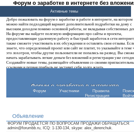
Форум о заработке в интернете без вложени
денег.
Активные темы
Добро пожаловать на форум о заработке и работе в интернете, на котором
можно найти подходящий вариант дополнительной подработки на дому с
высоким доходом помимо основной работы, не вкладывая собственных ден
На форуме вы найдете полезную информацию про сайты и проекты,
предоставляющие удаленную работу и быстрый заработок в сети интернет,
также сможете участвовать в их обсуждении и оставлять свои отзывы. Есл
знаете, что определенный проект или сайт не платит, то указывайте в теме 
это лохотрон, чтобы другие пользователи не попались на развод. Вы смож
начать зарабатывать легкие деньги без вложений и регистрации уже сегодн
Создавайте новые темы, размещайте объявления со своими пригласительн
ссылками и первая прибыль не заставит себя долго ждать.
Форум о заработке в интернете
Форум
Участники
Правила
Поис
Регистрация
Войт
Объявление
ФОРУМ ПРОДАЕТСЯ! ПО ВОПРОСАМ ПРОДАЖИ ОБРАЩАТЬСЯ:
admin@forumbb.ru, ICQ: 1-130-134, skype: alex_derenchuk.