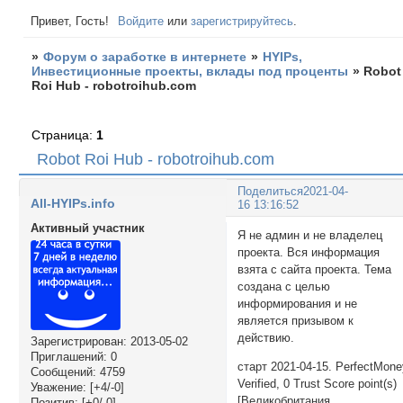
Привет, Гость!
Войдите
или
зарегистрируйтесь
.
»
Форум о заработке в интернете
»
HYIPs,
Инвестиционные проекты, вклады под проценты
»
Robot
Roi Hub - robotroihub.com
Страница:
1
Robot Roi Hub - robotroihub.com
Поделиться
2021-04-
All-HYIPs.info
16 13:16:52
Активный участник
Я не админ и не владелец
проекта. Вся информация
взята с сайта проекта. Тема
создана с целью
информирования и не
является призывом к
действию.
Зарегистрирован
: 2013-05-02
Приглашений:
0
старт 2021-04-15. PerfectMon
Сообщений:
4759
Verified, 0 Trust Score point(s)
Уважение:
[+4/-0]
[Великобритания
Позитив:
[+0/-0]