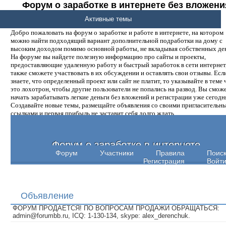
Форум о заработке в интернете без вложени
денег.
Активные темы
Добро пожаловать на форум о заработке и работе в интернете, на котором
можно найти подходящий вариант дополнительной подработки на дому с
высоким доходом помимо основной работы, не вкладывая собственных ден
На форуме вы найдете полезную информацию про сайты и проекты,
предоставляющие удаленную работу и быстрый заработок в сети интернет,
также сможете участвовать в их обсуждении и оставлять свои отзывы. Есл
знаете, что определенный проект или сайт не платит, то указывайте в теме 
это лохотрон, чтобы другие пользователи не попались на развод. Вы смож
начать зарабатывать легкие деньги без вложений и регистрации уже сегодн
Создавайте новые темы, размещайте объявления со своими пригласительн
ссылками и первая прибыль не заставит себя долго ждать.
Форум о заработке в интернете
Форум
Участники
Правила
Поис
Регистрация
Войт
Объявление
ФОРУМ ПРОДАЕТСЯ! ПО ВОПРОСАМ ПРОДАЖИ ОБРАЩАТЬСЯ:
admin@forumbb.ru, ICQ: 1-130-134, skype: alex_derenchuk.