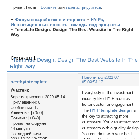
Привет, Гость!
Войдите
или
зарегистрируйтесь
.
»
Форум о заработке в интернете
»
HYIPs,
Инвестиционные проекты, вклады под проценты
»
Template Design: Design The Best Website In The Right
Way
Страница:
1
Template Design: Design The Best Website In The
Right Way
Поделиться
2021-07-
besthyiptemplate
05 09:54:17
Участник
Everybody in the investment
Зарегистрирован
: 2020-05-14
industry like HYIP requires
Приглашений:
0
better customer engagement.
Сообщений:
17
The
HYIP template design
is
Уважение:
[+0/-0]
the key to attracting more
Позитив:
[+0/-0]
customers. You can attract mo
Провел на форуме:
customers with a quality design
44 минуты
You can do it with your best
Последний визит: