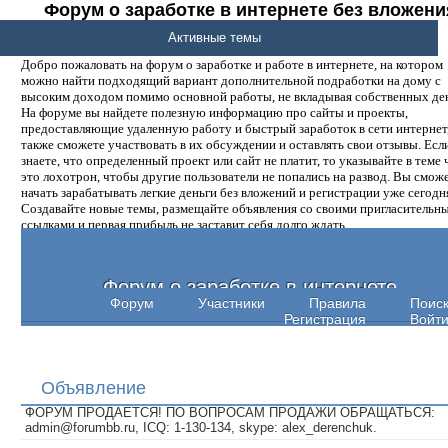
Форум о заработке в интернете без вложени
денег.
Активные темы
Добро пожаловать на форум о заработке и работе в интернете, на котором
можно найти подходящий вариант дополнительной подработки на дому с
высоким доходом помимо основной работы, не вкладывая собственных ден
На форуме вы найдете полезную информацию про сайты и проекты,
предоставляющие удаленную работу и быстрый заработок в сети интернет,
также сможете участвовать в их обсуждении и оставлять свои отзывы. Есл
знаете, что определенный проект или сайт не платит, то указывайте в теме 
это лохотрон, чтобы другие пользователи не попались на развод. Вы смож
начать зарабатывать легкие деньги без вложений и регистрации уже сегодн
Создавайте новые темы, размещайте объявления со своими пригласительн
ссылками и первая прибыль не заставит себя долго ждать.
Форум о заработке в интернете
Форум
Участники
Правила
Поис
Регистрация
Войт
Объявление
ФОРУМ ПРОДАЕТСЯ! ПО ВОПРОСАМ ПРОДАЖИ ОБРАЩАТЬСЯ:
admin@forumbb.ru, ICQ: 1-130-134, skype: alex_derenchuk.