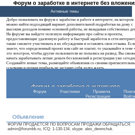
Форум о заработке в интернете без вложени
денег.
Активные темы
Добро пожаловать на форум о заработке и работе в интернете, на котором
можно найти подходящий вариант дополнительной подработки на дому с
высоким доходом помимо основной работы, не вкладывая собственных ден
На форуме вы найдете полезную информацию про сайты и проекты,
предоставляющие удаленную работу и быстрый заработок в сети интернет,
также сможете участвовать в их обсуждении и оставлять свои отзывы. Есл
знаете, что определенный проект или сайт не платит, то указывайте в теме 
это лохотрон, чтобы другие пользователи не попались на развод. Вы смож
начать зарабатывать легкие деньги без вложений и регистрации уже сегодн
Создавайте новые темы, размещайте объявления со своими пригласительн
ссылками и первая прибыль не заставит себя долго ждать.
Форум о заработке в интернете
Форум
Участники
Правила
Поис
Регистрация
Войт
Объявление
ФОРУМ ПРОДАЕТСЯ! ПО ВОПРОСАМ ПРОДАЖИ ОБРАЩАТЬСЯ:
admin@forumbb.ru, ICQ: 1-130-134, skype: alex_derenchuk.