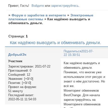
Привет, Гость!
Войдите
или
зарегистрируйтесь
.
»
Форум о заработке в интернете
»
Электронные
платежные системы
»
Как надёжно выводить и
обменивать деньги.
Страница:
1
Как надёжно выводить и обменивать деньги.
Поделиться
2021-07-
ДобрыйЭх
22 15:30:51
Участник
Как надёжно выводить и
Зарегистрирован
: 2021-07-22
обменивать деньги.
Приглашений:
0
Понимаю, что многие уже
Сообщений:
12
использовали этот ресурс и
Уважение:
[+0/-0]
знают о нём достаточно. Но
Позитив:
[+0/-0]
всё же.
Провел на форуме:
Мониторинг обменников
51 минуту
BestChange. Для начала
Последний визит:
2022-05-11 11:54:03
зарегистрируйтесь на
Мониторинге обменников