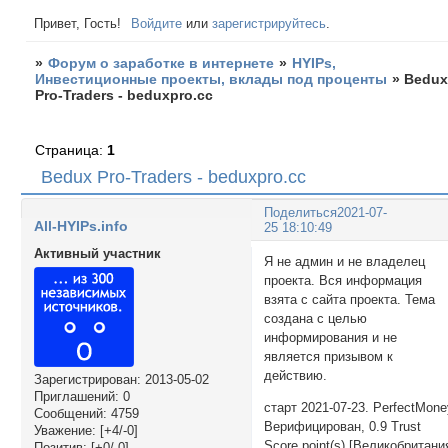
Привет, Гость!
Войдите
или
зарегистрируйтесь
.
»
Форум о заработке в интернете
»
HYIPs,
Инвестиционные проекты, вклады под проценты
»
Bedu
Pro-Traders - beduxpro.cc
Страница:
1
Bedux Pro-Traders - beduxpro.cc
Поделиться
2021-07-
All-HYIPs.info
25 18:10:49
Активный участник
Я не админ и не владелец
проекта. Вся информация
взята с сайта проекта. Тема
создана с целью
информирования и не
является призывом к
действию.
Зарегистрирован
: 2013-05-02
Приглашений:
0
старт 2021-07-23. PerfectMon
Сообщений:
4759
Верифицирован, 0.9 Trust
Уважение:
[+4/-0]
Score point(s) [Великобритани
Позитив:
[+0/-0]