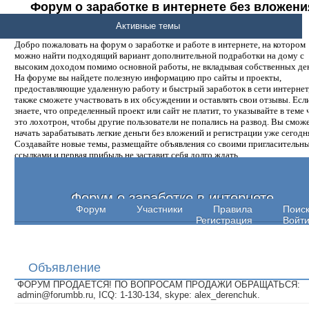
Форум о заработке в интернете без вложени
денег.
Активные темы
Добро пожаловать на форум о заработке и работе в интернете, на котором
можно найти подходящий вариант дополнительной подработки на дому с
высоким доходом помимо основной работы, не вкладывая собственных ден
На форуме вы найдете полезную информацию про сайты и проекты,
предоставляющие удаленную работу и быстрый заработок в сети интернет,
также сможете участвовать в их обсуждении и оставлять свои отзывы. Есл
знаете, что определенный проект или сайт не платит, то указывайте в теме 
это лохотрон, чтобы другие пользователи не попались на развод. Вы смож
начать зарабатывать легкие деньги без вложений и регистрации уже сегодн
Создавайте новые темы, размещайте объявления со своими пригласительн
ссылками и первая прибыль не заставит себя долго ждать.
Форум о заработке в интернете
Форум
Участники
Правила
Поис
Регистрация
Войт
Объявление
ФОРУМ ПРОДАЕТСЯ! ПО ВОПРОСАМ ПРОДАЖИ ОБРАЩАТЬСЯ:
admin@forumbb.ru, ICQ: 1-130-134, skype: alex_derenchuk.