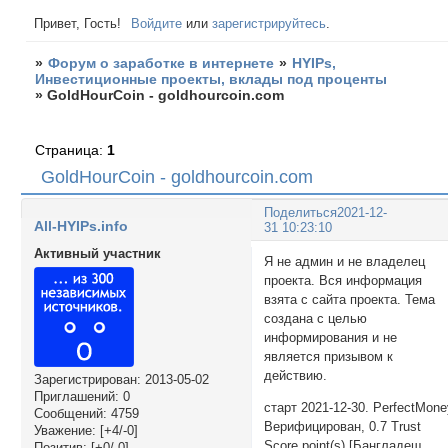
Привет, Гость!
Войдите
или
зарегистрируйтесь
.
»
Форум о заработке в интернете
»
HYIPs,
Инвестиционные проекты, вклады под проценты
»
GoldHourCoin - goldhourcoin.com
Страница:
1
GoldHourCoin - goldhourcoin.com
Поделиться
2021-12-
All-HYIPs.info
31 10:23:10
Активный участник
Я не админ и не владелец
проекта. Вся информация
взята с сайта проекта. Тема
создана с целью
информирования и не
является призывом к
действию.
Зарегистрирован
: 2013-05-02
Приглашений:
0
старт 2021-12-30. PerfectMon
Сообщений:
4759
Верифицирован, 0.7 Trust
Уважение:
[+4/-0]
Score point(s) [Бангладеш
Позитив:
[+0/-0]