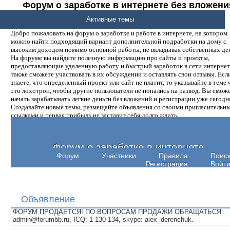
Форум о заработке в интернете без вложени
денег.
Активные темы
Добро пожаловать на форум о заработке и работе в интернете, на котором
можно найти подходящий вариант дополнительной подработки на дому с
высоким доходом помимо основной работы, не вкладывая собственных ден
На форуме вы найдете полезную информацию про сайты и проекты,
предоставляющие удаленную работу и быстрый заработок в сети интернет,
также сможете участвовать в их обсуждении и оставлять свои отзывы. Есл
знаете, что определенный проект или сайт не платит, то указывайте в теме 
это лохотрон, чтобы другие пользователи не попались на развод. Вы смож
начать зарабатывать легкие деньги без вложений и регистрации уже сегодн
Создавайте новые темы, размещайте объявления со своими пригласительн
ссылками и первая прибыль не заставит себя долго ждать.
Форум о заработке в интернете
Форум
Участники
Правила
Поис
Регистрация
Войт
Объявление
ФОРУМ ПРОДАЕТСЯ! ПО ВОПРОСАМ ПРОДАЖИ ОБРАЩАТЬСЯ:
admin@forumbb.ru, ICQ: 1-130-134, skype: alex_derenchuk.