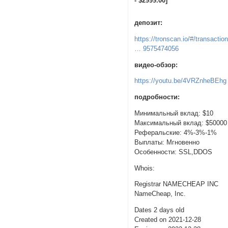
- $2999.00]
депозит:
https://tronscan.io/#/transactio
… 9575474056
видео-обзор:
https://youtu.be/4VRZnheBEhg
подробности:
Минимальный вклад: $10
Максимальный вклад: $50000
Реферальские: 4%-3%-1%
Выплаты: Мгновенно
Особенности: SSL,DDOS
Whois:
Registrar NAMECHEAP INC
NameCheap, Inc.
Dates 2 days old
Created on 2021-12-28