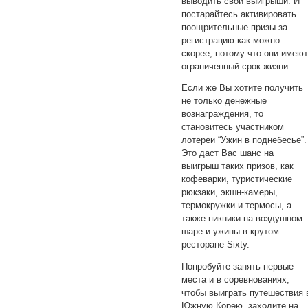
выводить свои выигрыши. И
постарайтесь активировать
поощрительные призы за
регистрацию как можно
скорее, потому что они имею
ограниченный срок жизни.
Если же Вы хотите получить
не только денежные
вознаграждения, то
становитесь участником
лотереи “Ужин в поднебесье”.
Это даст Вас шанс на
выигрыш таких призов, как
кофеварки, туристические
рюкзаки, экшн-камеры,
термокружки и термосы, а
также пикники на воздушном
шаре и ужины в крутом
ресторане Sixty.
Попробуйте занять первые
места и в соревнованиях,
чтобы выиграть путешествия 
Южную Корею, заходите на