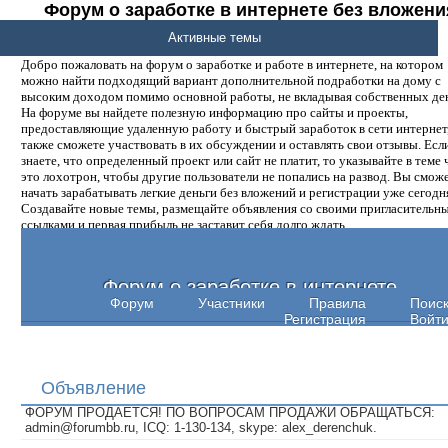
Форум о заработке в интернете без вложени
денег.
Активные темы
Добро пожаловать на форум о заработке и работе в интернете, на котором
можно найти подходящий вариант дополнительной подработки на дому с
высоким доходом помимо основной работы, не вкладывая собственных ден
На форуме вы найдете полезную информацию про сайты и проекты,
предоставляющие удаленную работу и быстрый заработок в сети интернет,
также сможете участвовать в их обсуждении и оставлять свои отзывы. Есл
знаете, что определенный проект или сайт не платит, то указывайте в теме 
это лохотрон, чтобы другие пользователи не попались на развод. Вы смож
начать зарабатывать легкие деньги без вложений и регистрации уже сегодн
Создавайте новые темы, размещайте объявления со своими пригласительн
ссылками и первая прибыль не заставит себя долго ждать.
Форум о заработке в интернете
Форум
Участники
Правила
Поис
Регистрация
Войт
Объявление
ФОРУМ ПРОДАЕТСЯ! ПО ВОПРОСАМ ПРОДАЖИ ОБРАЩАТЬСЯ:
admin@forumbb.ru, ICQ: 1-130-134, skype: alex_derenchuk.