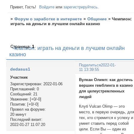
Привет, Гость!
Войдите
или
зарегистрируйтесь
.
»
Форум о заработке в интернете
»
Общение
»
Чемпион:
играть на деньги в лучшем онлайн казино
Страница:
1
Чемпион: играть на деньги в лучшем онлайн
казино
Поделиться
2022-01-
dedasus1
11 13:39:55
Участник
Вулкан Олимп: как достичь
Зарегистрирован
: 2022-01-06
вершин гемблинга в казино
Приглашений:
0
для целеустремленных
Сообщений:
21
людей
Уважение:
[+0/-0]
Позитив:
[+0/-0]
Клуб Vulcan Olimp — это
Провел на форуме:
место, в первую очередь, дл
20 минут
тех, кто стремится к успеху и
Последний визит:
умеет ставить перед собой
2022-01-27 11:07:20
цели. Если Вы — один из