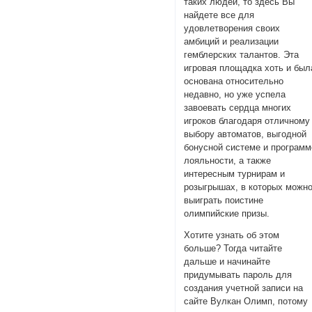
таких людей, то здесь Вы
найдете все для
удовлетворения своих
амбиций и реализации
гемблерских талантов. Эта
игровая площадка хоть и был
основана относительно
недавно, но уже успела
завоевать сердца многих
игроков благодаря отличному
выбору автоматов, выгодной
бонусной системе и программ
лояльности, а также
интересным турнирам и
розыгрышах, в которых можн
выиграть поистине
олимпийские призы.
Хотите узнать об этом
больше? Тогда читайте
дальше и начинайте
придумывать пароль для
создания учетной записи на
сайте Вулкан Олимп, потому