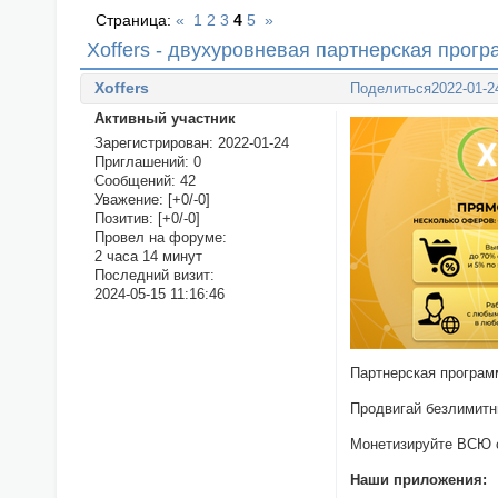
Страница:
«
1
2
3
4
5
»
Xoffers - двухуровневая партнерская прогр
Xoffers
Поделиться
2022-01-2
Активный участник
Зарегистрирован
: 2022-01-24
Приглашений:
0
Сообщений:
42
Уважение:
[+0/-0]
Позитив:
[+0/-0]
Провел на форуме:
2 часа 14 минут
Последний визит:
2024-05-15 11:16:46
Партнерская програ
Продвигай безлимитн
Монетизируйте ВСЮ с
Наши приложения: