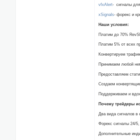
vfxAlert
- сигналы дл
xSignals
- форекс и к
Наши условия:
Платим до 70% RevSh
Платим 5% от всех п
Конвертируем трафик
Принимаем любой не
Предоставляем стати
Создаем конвертящие
Поддерживаем и вдох
Почему трейдеры и
Два вида сигналов в
Форекс сигналы 24/5,
Дополнительные инди