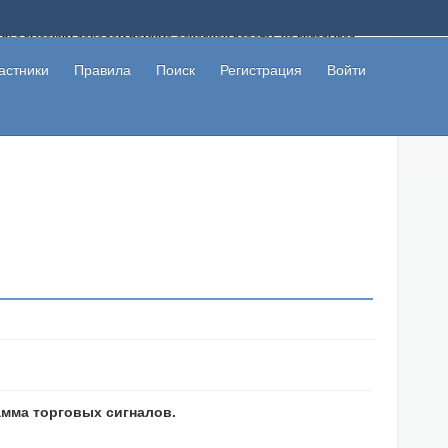
ому с высоким доходом помимо основной работы, не вкладывая
 в сети интернет, а также сможете участвовать в их обсуждении
льзователи не попались на развод. Вы сможете начать зарабатывать
астники
Правила
Поиск
Регистрация
Войти
 первая прибыль не заставит себя долго ждать.
амма торговых сигналов.