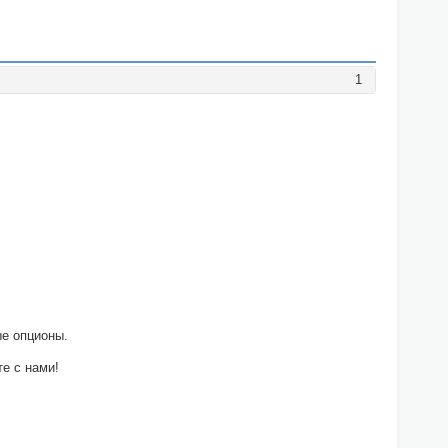
1
е опционы.
е с нами!