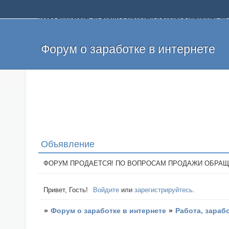
Добро пожаловать на форум о заработке и работе в интернете, 
собственных денег. На форуме вы найдете полезную информацию 
и оставлять свои отзывы. Если вы знаете, что определенный проек
легкие деньги без вложений и регистрации уже сегодня. Создавай
Форум о заработке в интернете
Объявление
ФОРУМ ПРОДАЕТСЯ! ПО ВОПРОСАМ ПРОДАЖИ ОБРАЩАТЬСЯ: 
Привет, Гость!
Войдите
или
зарегистрируйтесь
.
»
Форум о заработке в интернете
»
Работа, зараб