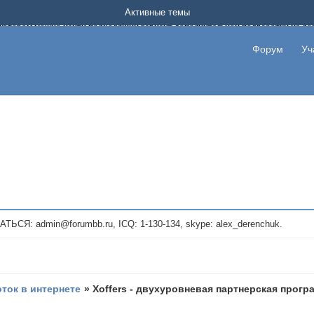
Форум о заработке в интернете без вложения денег.
Активные темы
на котором можно найти подходящий вариант дополнительной подработки на д
про сайты и проекты, предоставляющие удаленную работу и быстрый заработок
т или сайт не платит, то указывайте в теме что это лохотрон, чтобы другие по
Форум
Уч
те новые темы, размещайте объявления со своими пригласительными ссылками и
admin@forumbb.ru, ICQ: 1-130-134, skype: alex_derenchuk.
оток в интернете
»
Xoffers - двухуровневая партнерская прогр