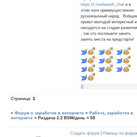
https://t.me/beastfi_chat
и в
этом чате приемущественно
рускоязычный народ . Вобще
проект молодой интересный и
находится на стадии развити
, так что поспешите занять
занять места на предстарте!
0
Страница:
1
»
Форум о заработке в интернете
»
Работа, заработок в
интернете
»
Раздача 2.2 BSW/день ≈ 5$
Создать форум
|
Помощь по фору