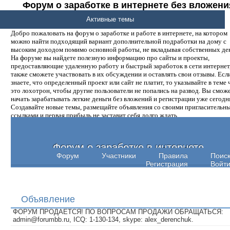
Форум о заработке в интернете без вложени
денег.
Активные темы
Добро пожаловать на форум о заработке и работе в интернете, на котором
можно найти подходящий вариант дополнительной подработки на дому с
высоким доходом помимо основной работы, не вкладывая собственных ден
На форуме вы найдете полезную информацию про сайты и проекты,
предоставляющие удаленную работу и быстрый заработок в сети интернет,
также сможете участвовать в их обсуждении и оставлять свои отзывы. Есл
знаете, что определенный проект или сайт не платит, то указывайте в теме 
это лохотрон, чтобы другие пользователи не попались на развод. Вы смож
начать зарабатывать легкие деньги без вложений и регистрации уже сегодн
Создавайте новые темы, размещайте объявления со своими пригласительн
ссылками и первая прибыль не заставит себя долго ждать.
Форум о заработке в интернете
Форум
Участники
Правила
Поис
Регистрация
Войт
Объявление
ФОРУМ ПРОДАЕТСЯ! ПО ВОПРОСАМ ПРОДАЖИ ОБРАЩАТЬСЯ:
admin@forumbb.ru, ICQ: 1-130-134, skype: alex_derenchuk.