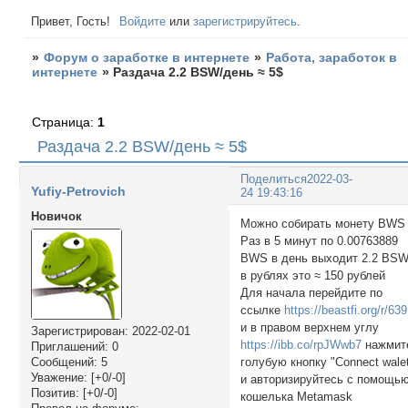
Привет, Гость!
Войдите
или
зарегистрируйтесь
.
»
Форум о заработке в интернете
»
Работа, заработок в
интернете
»
Раздача 2.2 BSW/день ≈ 5$
Страница:
1
Раздача 2.2 BSW/день ≈ 5$
Поделиться
2022-03-
Yufiy-Petrovich
24 19:43:16
Новичок
Можно собирать монету BWS
Раз в 5 минут по 0.00763889
BWS в день выходит 2.2 BS
в рублях это ≈ 150 рублей
Для начала перейдите по
ссылке
https://beastfi.org/r/639
и в правом верхнем углу
Зарегистрирован
: 2022-02-01
https://ibb.co/rpJWwb7
нажмит
Приглашений:
0
голубую кнопку "Connect wale
Сообщений:
5
Уважение:
[+0/-0]
и авторизируйтесь с помощь
Позитив:
[+0/-0]
кошелька Metamask