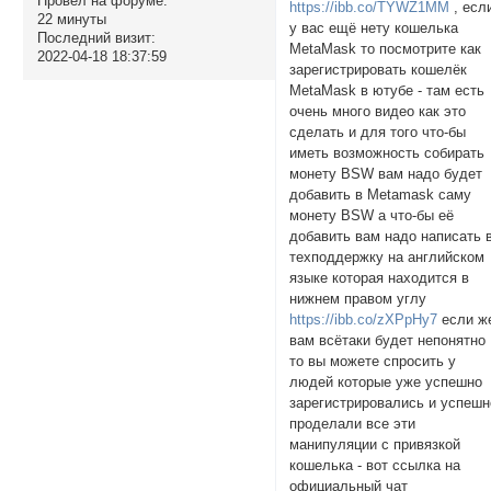
Провел на форуме:
https://ibb.co/TYWZ1MM
, есл
22 минуты
у вас ещё нету кошелька
Последний визит:
MetaMask то посмотрите как
2022-04-18 18:37:59
зарегистрировать кошелёк
MetaMask в ютубе - там есть
очень много видео как это
сделать и для того что-бы
иметь возможность собирать
монету BSW вам надо будет
добавить в Metamask саму
монету BSW а что-бы её
добавить вам надо написать 
техподдержку на английском
языке которая находится в
нижнем правом углу
https://ibb.co/zXPpHy7
если ж
вам всётаки будет непонятно
то вы можете спросить у
людей которые уже успешно
зарегистрировались и успешн
проделали все эти
манипуляции с привязкой
кошелька - вот ссылка на
официальный чат