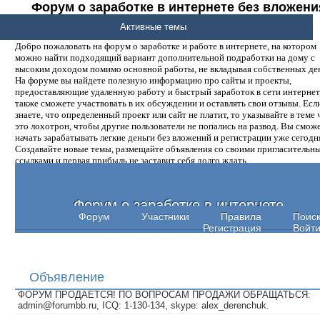
Форум о заработке в интернете без вложени
денег.
Активные темы
Добро пожаловать на форум о заработке и работе в интернете, на котором
можно найти подходящий вариант дополнительной подработки на дому с
высоким доходом помимо основной работы, не вкладывая собственных ден
На форуме вы найдете полезную информацию про сайты и проекты,
предоставляющие удаленную работу и быстрый заработок в сети интернет,
также сможете участвовать в их обсуждении и оставлять свои отзывы. Есл
знаете, что определенный проект или сайт не платит, то указывайте в теме 
это лохотрон, чтобы другие пользователи не попались на развод. Вы смож
начать зарабатывать легкие деньги без вложений и регистрации уже сегодн
Создавайте новые темы, размещайте объявления со своими пригласительн
ссылками и первая прибыль не заставит себя долго ждать.
Форум о заработке в интернете
Форум
Участники
Правила
Поис
Регистрация
Войт
Объявление
ФОРУМ ПРОДАЕТСЯ! ПО ВОПРОСАМ ПРОДАЖИ ОБРАЩАТЬСЯ:
admin@forumbb.ru, ICQ: 1-130-134, skype: alex_derenchuk.