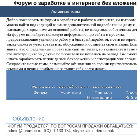
Форум о заработке в интернете без вложени
денег.
Активные темы
Добро пожаловать на форум о заработке и работе в интернете, на котором
можно найти подходящий вариант дополнительной подработки на дому с
высоким доходом помимо основной работы, не вкладывая собственных ден
На форуме вы найдете полезную информацию про сайты и проекты,
предоставляющие удаленную работу и быстрый заработок в сети интернет,
также сможете участвовать в их обсуждении и оставлять свои отзывы. Есл
знаете, что определенный проект или сайт не платит, то указывайте в теме 
это лохотрон, чтобы другие пользователи не попались на развод. Вы смож
начать зарабатывать легкие деньги без вложений и регистрации уже сегодн
Создавайте новые темы, размещайте объявления со своими пригласительн
ссылками и первая прибыль не заставит себя долго ждать.
Форум о заработке в интернете
Форум
Участники
Правила
Поис
Регистрация
Войт
Объявление
ФОРУМ ПРОДАЕТСЯ! ПО ВОПРОСАМ ПРОДАЖИ ОБРАЩАТЬСЯ:
admin@forumbb.ru, ICQ: 1-130-134, skype: alex_derenchuk.