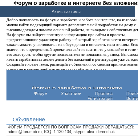
Форум о заработке в интернете без вложени
денег.
Активные темы
Добро пожаловать на форум о заработке и работе в интернете, на котором
можно найти подходящий вариант дополнительной подработки на дому с
высоким доходом помимо основной работы, не вкладывая собственных ден
На форуме вы найдете полезную информацию про сайты и проекты,
предоставляющие удаленную работу и быстрый заработок в сети интернет,
также сможете участвовать в их обсуждении и оставлять свои отзывы. Есл
знаете, что определенный проект или сайт не платит, то указывайте в теме 
это лохотрон, чтобы другие пользователи не попались на развод. Вы смож
начать зарабатывать легкие деньги без вложений и регистрации уже сегодн
Создавайте новые темы, размещайте объявления со своими пригласительн
ссылками и первая прибыль не заставит себя долго ждать.
Форум о заработке в интернете
Форум
Участники
Правила
Поис
Регистрация
Войт
Объявление
ФОРУМ ПРОДАЕТСЯ! ПО ВОПРОСАМ ПРОДАЖИ ОБРАЩАТЬСЯ:
admin@forumbb.ru, ICQ: 1-130-134, skype: alex_derenchuk.