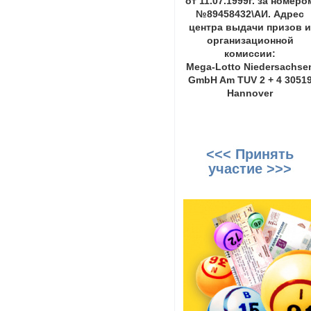
от 11.07.1999г. за номеро
№89458432\АИ. Адрес
центра выдачи призов 
организационной
комиссии:
Mega-Lotto Niedersachse
GmbH Am TUV 2 + 4 3051
Hannover
<<< Принять
участие >>>