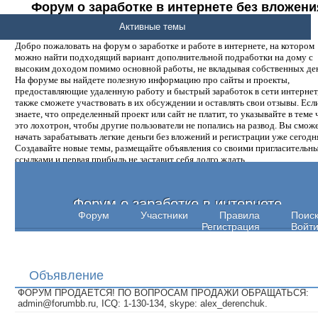
Форум о заработке в интернете без вложени
денег.
Активные темы
Добро пожаловать на форум о заработке и работе в интернете, на котором
можно найти подходящий вариант дополнительной подработки на дому с
высоким доходом помимо основной работы, не вкладывая собственных ден
На форуме вы найдете полезную информацию про сайты и проекты,
предоставляющие удаленную работу и быстрый заработок в сети интернет,
также сможете участвовать в их обсуждении и оставлять свои отзывы. Есл
знаете, что определенный проект или сайт не платит, то указывайте в теме 
это лохотрон, чтобы другие пользователи не попались на развод. Вы смож
начать зарабатывать легкие деньги без вложений и регистрации уже сегодн
Создавайте новые темы, размещайте объявления со своими пригласительн
ссылками и первая прибыль не заставит себя долго ждать.
Форум о заработке в интернете
Форум
Участники
Правила
Поис
Регистрация
Войт
Объявление
ФОРУМ ПРОДАЕТСЯ! ПО ВОПРОСАМ ПРОДАЖИ ОБРАЩАТЬСЯ:
admin@forumbb.ru, ICQ: 1-130-134, skype: alex_derenchuk.