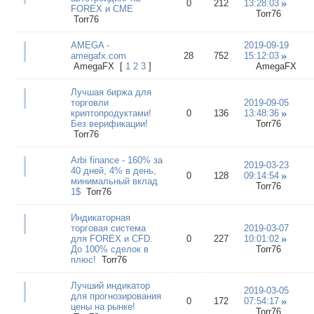
0
212
13:28:03
FOREX и CME
Torr76
Torr76
AMEGA -
2019-09-19
amegafx.com
28
752
15:12:03
AmegaFX
[
1
2
3
]
AmegaFX
Лучшая биржа для
торговли
2019-09-05
криптопродуктами!
0
136
13:48:36
Без верификации!
Torr76
Torr76
Arbi finance - 160% за
2019-03-23
40 дней, 4% в день,
0
128
09:14:54
минимальный вклад
Torr76
1$
Torr76
Индикаторная
торговая система
2019-03-07
для FOREX и CFD.
0
227
10:01:02
До 100% сделок в
Torr76
плюс!
Torr76
Лучший индикатор
2019-03-05
для прогнозирования
0
172
07:54:17
цены на рынке!
Torr76