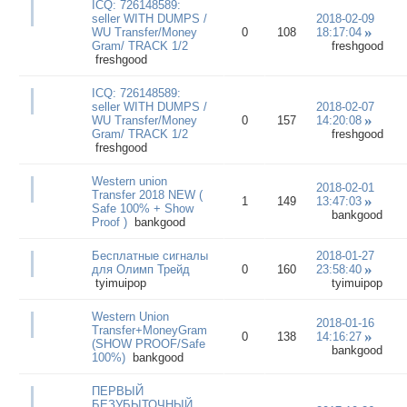
ICQ: 726148589:
seller WITH DUMPS /
2018-02-09
WU Transfer/Money
0
108
18:17:04
Gram/ TRACK 1/2
freshgood
freshgood
ICQ: 726148589:
seller WITH DUMPS /
2018-02-07
WU Transfer/Money
0
157
14:20:08
Gram/ TRACK 1/2
freshgood
freshgood
Western union
2018-02-01
Transfer 2018 NEW (
1
149
13:47:03
Safe 100% + Show
bankgood
Proof )
bankgood
Бесплатные сигналы
2018-01-27
для Олимп Трейд
0
160
23:58:40
tyimuipop
tyimuipop
Western Union
2018-01-16
Transfer+MoneyGram
0
138
14:16:27
(SHOW PROOF/Safe
bankgood
100%)
bankgood
ПЕРВЫЙ
БЕЗУБЫТОЧНЫЙ