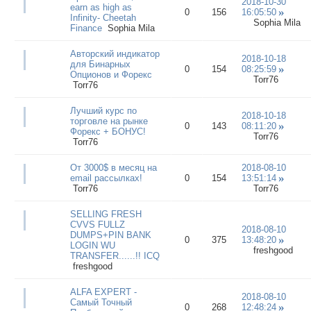
2018-10-30
earn as high as
0
156
16:05:50
Infinity- Cheetah
Sophia Mila
Finance
Sophia Mila
Авторский индикатор
2018-10-18
для Бинарных
0
154
08:25:59
Опционов и Форекс
Torr76
Torr76
Лучший курс по
2018-10-18
торговле на рынке
0
143
08:11:20
Форекс + БОНУС!
Torr76
Torr76
От 3000$ в месяц на
2018-08-10
email рассылках!
0
154
13:51:14
Torr76
Torr76
SELLING FRESH
CVVS FULLZ
2018-08-10
DUMPS+PIN BANK
0
375
13:48:20
LOGIN WU
freshgood
TRANSFER......!! ICQ
freshgood
ALFA EXPERT -
2018-08-10
Самый Точный
0
268
12:48:24