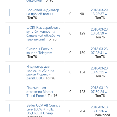
Опционов
Torr76
Волновой индикатор
2018-03-29
на пробой волны
0
90
13:25:37
Torr76
Torr76
ШОК! Как заработать
2018-03-28
кучу биткоинов на
0
129
18:04:39
банальной обработке
Torr76
транзакций!
Torr76
Сигналы Forex в
2018-03-26
канале Telegram
0
159
07:28:41
Torr76
Torr76
Индикатор для
2018-03-20
торговли БО и на
0
154
10:46:31
рынке Форекс -
Torr76
ZenitUBBO
Torr76
Прибыльная
2018-03-19
стратегия Master
0
123
07:39:24
Trend Forex!
Torr76
Torr76
Seller CCV All Country
2018-03-18
Live 100% + Fullz
0
204
13:15:36
US,Uk,EU Cheap
bankgood