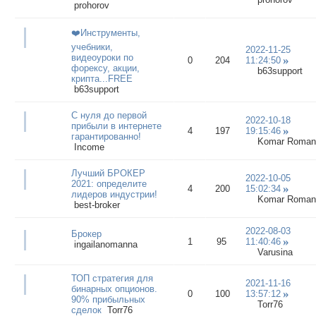
prohorov
❤️Инструменты,
учебники,
2022-11-25
видеоуроки по
0
204
11:24:50
форексу, акции,
b63support
крипта...FREE
b63support
С нуля до первой
2022-10-18
прибыли в интернете
4
197
19:15:46
гарантированно!
Komar Roman
Income
Лучший БРОКЕР
2022-10-05
2021: определите
4
200
15:02:34
лидеров индустрии!
Komar Roman
best-broker
2022-08-03
Брокер
1
95
11:40:46
ingailanomanna
Varusina
ТОП стратегия для
2021-11-16
бинарных опционов.
0
100
13:57:12
90% прибыльных
Torr76
сделок
Torr76