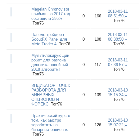
Magelan Chronovisor
2018-03-11
прибыль за 2017 год
0
166
08:51:50
составила 395%!
Torr76
Torr76
Панель трейдера
2018-03-11
ScoutFX Panel для
0
108
08:38:50
Meta Trader 4
Torr76
Torr76
Мультилокирующий
робот для разгона
2018-03-11
депозита,новейший
0
117
07:36:57
2018 алгоритм!
Torr76
Torr76
ИНДИКАТОР ТОЧЕК
РАЗВОРОТА ДЛЯ
2018-03-10
БИНАРНЫХ
0
109
15:15:34
ОПЦИОНОВ И
Torr76
ФОРЕКС
Torr76
Практический курс о
том, как быстро
2018-03-10
заработать на
0
126
15:07:22
бинарных опционах
Torr76
Torr76