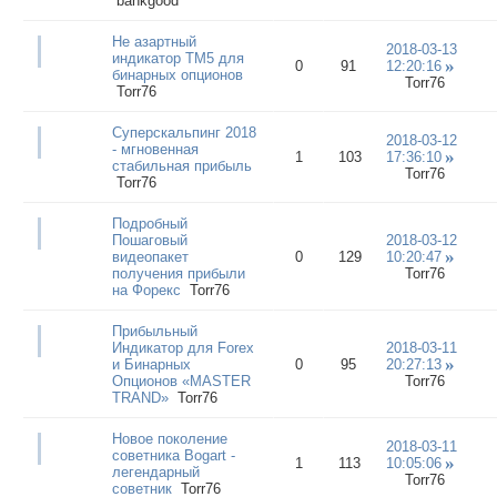
bankgood
Не азартный
2018-03-13
индикатор ТМ5 для
0
91
12:20:16
бинарных опционов
Torr76
Torr76
Суперскальпинг 2018
2018-03-12
- мгновенная
1
103
17:36:10
стабильная прибыль
Torr76
Torr76
Подробный
Пошаговый
2018-03-12
видеопакет
0
129
10:20:47
получения прибыли
Torr76
на Форекс
Torr76
Прибыльный
Индикатор для Forex
2018-03-11
и Бинарных
0
95
20:27:13
Опционов «MASTER
Torr76
TRAND»
Torr76
Новое поколение
2018-03-11
советника Bogart -
1
113
10:05:06
легендарный
Torr76
советник
Torr76