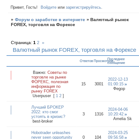
Привет, Гость!
Войдите
или
зарегистрируйтесь
.
»
Форум о заработке в интернете
»
Валютный рынок
FOREX, торговля на Форексе
Страница:
1
2
»
Валютный рынок FOREX, торговля на Форексе
Последнее
Ответов
Просмотров
сообщение
Важно:
Советы по
торговле на рынке
2022-12-13
ФОРЕКС, полезная
15
3001
01:00:15
информация по
Феgop
рынку FOREX
Userpuser
[
1
2
]
Лучший БРОКЕР
2024-04-06
2022: кто смог
3
1316
10:20:42
устоять в кризис?
Amelia Sk
best-broker
Hobotrader unleashes
2024-03-25
never seen opportunity
0
104
09:56:58