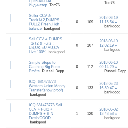
Прибыльный
Torr76
Индикатор
Torr76
Seller CCV &
2018-06-19
Track1&2,DUMPS ,
0
109
11:13:54
FULLZ Fresh,High
bankgood
balance
bankgood
Sell CCV & DUMPS
2018-06-10
T1/T2 & Fullz :
0
107
12:02:19
US,UK,EU,AU,CA
bankgood
Live 100%
bankgood
Simple Steps to
2018-06-10
Catching Big Forex
0
112
09:14:29
Profits
Russell Depp
Russell Depp
ICQ: 681473773
2018-05-23
Western Union Money
0
133
16:39:47
Transfer(show proof)
bankgood
bankgood
ICQ:681473773 Sell
CCV + Fullz +
2018-05-02
DUMPS + BIN
1
120
13:48:58
Fresh/GOOD
bankgood
bankgood