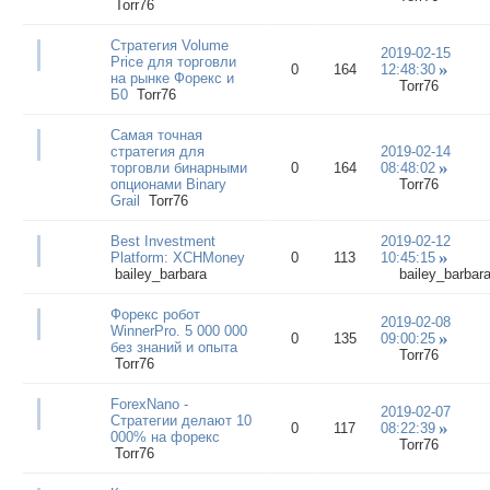
Torr76
Стратегия Volume
2019-02-15
Price для торговли
0
164
12:48:30
на рынке Форекс и
Torr76
Б0
Torr76
Самая точная
стратегия для
2019-02-14
торговли бинарными
0
164
08:48:02
опционами Binary
Torr76
Grail
Torr76
Best Investment
2019-02-12
Platform: XCHMoney
0
113
10:45:15
bailey_barbara
bailey_barbar
Форекс робот
2019-02-08
WinnerPro. 5 000 000
0
135
09:00:25
без знаний и опыта
Torr76
Torr76
ForexNano -
2019-02-07
Стратегии делают 10
0
117
08:22:39
000% на форекс
Torr76
Torr76