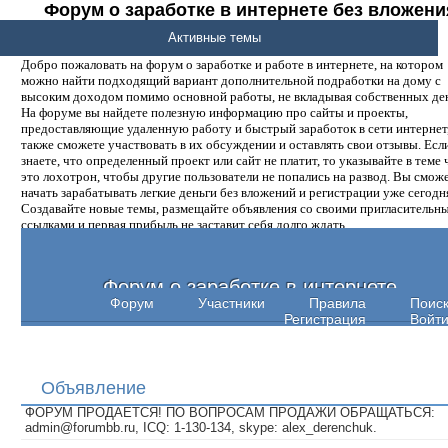
Форум о заработке в интернете без вложени
денег.
Активные темы
Добро пожаловать на форум о заработке и работе в интернете, на котором
можно найти подходящий вариант дополнительной подработки на дому с
высоким доходом помимо основной работы, не вкладывая собственных ден
На форуме вы найдете полезную информацию про сайты и проекты,
предоставляющие удаленную работу и быстрый заработок в сети интернет,
также сможете участвовать в их обсуждении и оставлять свои отзывы. Есл
знаете, что определенный проект или сайт не платит, то указывайте в теме 
это лохотрон, чтобы другие пользователи не попались на развод. Вы смож
начать зарабатывать легкие деньги без вложений и регистрации уже сегодн
Создавайте новые темы, размещайте объявления со своими пригласительн
ссылками и первая прибыль не заставит себя долго ждать.
Форум о заработке в интернете
Форум
Участники
Правила
Поис
Регистрация
Войт
Объявление
ФОРУМ ПРОДАЕТСЯ! ПО ВОПРОСАМ ПРОДАЖИ ОБРАЩАТЬСЯ:
admin@forumbb.ru, ICQ: 1-130-134, skype: alex_derenchuk.