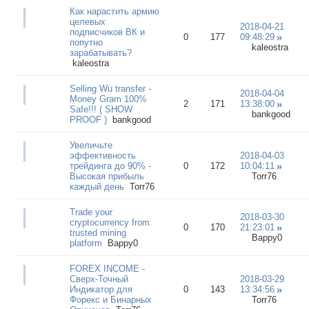
Как нарастить армию
целевых
2018-04-21
подписчиков ВК и
0
177
09:48:29
попутно
kaleostra
зарабатывать?
kaleostra
Selling Wu transfer -
2018-04-04
Money Gram 100%
2
171
13:38:00
Safe!!! ( SHOW
bankgood
PROOF )
bankgood
Увеличьте
эффективность
2018-04-03
трейдинга до 90% -
0
172
10:04:11
Высокая прибыль
Torr76
каждый день
Torr76
Trade your
2018-03-30
cryptocurrency from
0
170
21:23:01
trusted mining
Bappy0
platform
Bappy0
FOREX INCOME -
Сверх-Точный
2018-03-29
Индикатор для
0
143
13:34:56
Форекс и Бинарных
Torr76