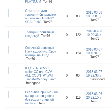
PLATINUM
Torr76
Стратегия для
2018-03-08
торговли бинарными
0
83
10:37:01
опционами BINARY
Torr76
SCALPING
Torr76
2018-03-08
Трейдинг понятный
0
122
10:20:36
каждому!
Torr76
Torr76
Сеточный советник -
2018-03-07
Паук кудесник. Срок
0
124
19:46:01
аренды на 1 год.
Torr76
Torr76
ICQ: 726148589:
seller CC and CVV
2018-03-07
ALL COUNTRY,WU
0
80
19:22:38
Transfer/Money Gram
freshgood
freshgood
Реальная прибыль на
2018-03-06
бинарных опционах
0
119
20:22:10
без воды и лишней
Torr76
чепухи!
Torr76