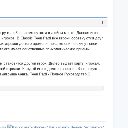
1
 игру в любое время суток и в любом месте. Данная игра
гроков. В Classic Teen Patti все игроки соревнуются друг
их игроков до того времени, пока же они не скинут свои
я также имеет собственные психологические приемы,
м становится другой игрок. Дилер выдает карты игрокам,
овой стрелки. Каждый игрок должен внести в банк некую
игрыша банка. Teen Patti - Полное Руководство С
уму