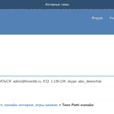
Форум о заработке в интернете без вложения денег.
Активные темы
на котором можно найти подходящий вариант дополнительной подработки на д
про сайты и проекты, предоставляющие удаленную работу и быстрый заработок
т или сайт не платит, то указывайте в теме что это лохотрон, чтобы другие по
Форум
Уч
те новые темы, размещайте объявления со своими пригласительными ссылками и
admin@forumbb.ru, ICQ: 1-130-134, skype: alex_derenchuk.
рт, онлайн лотереи, игры казино
»
Teen Patti онлайн