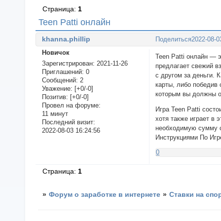
Страница:
1
Teen Patti онлайн
khanna.phillip
Поделиться
2022-08-0
Новичок
Teen Patti онлайн — 
Зарегистрирован
: 2021-11-26
предлагает свежий вз
Приглашений:
0
с другом за деньги. 
Сообщений:
2
карты, либо победив 
Уважение:
[+0/-0]
которым вы должн
Позитив:
[+0/-0]
Провел на форуме:
Игра Teen Patti сост
11 минут
хотя также играет в 
Последний визит:
необходимую сумму с
2022-08-03 16:24:56
Инструкциями По Игр
0
Страница:
1
»
Форум о заработке в интернете
»
Ставки на спо