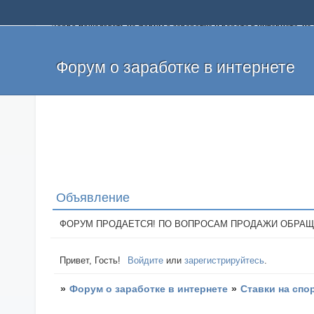
Добро пожаловать на форум о заработке и работе в интернете, 
собственных денег. На форуме вы найдете полезную информацию 
и оставлять свои отзывы. Если вы знаете, что определенный проек
легкие деньги без вложений и регистрации уже сегодня. Создавай
Форум о заработке в интернете
Объявление
ФОРУМ ПРОДАЕТСЯ! ПО ВОПРОСАМ ПРОДАЖИ ОБРАЩАТЬСЯ: 
Привет, Гость!
Войдите
или
зарегистрируйтесь
.
»
Форум о заработке в интернете
»
Ставки на спо